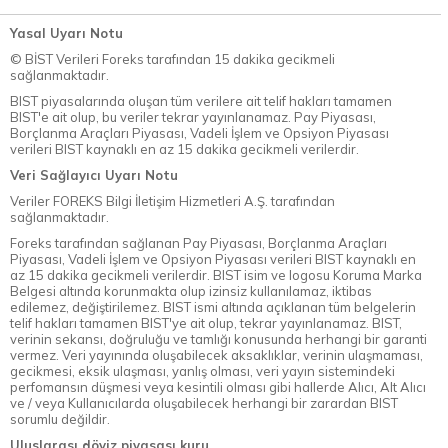
Yasal Uyarı Notu
© BİST Verileri Foreks tarafından 15 dakika gecikmeli
sağlanmaktadır.
BIST piyasalarında oluşan tüm verilere ait telif hakları tamamen
BIST'e ait olup, bu veriler tekrar yayınlanamaz. Pay Piyasası,
Borçlanma Araçları Piyasası, Vadeli İşlem ve Opsiyon Piyasası
verileri BIST kaynaklı en az 15 dakika gecikmeli verilerdir.
Veri Sağlayıcı Uyarı Notu
Veriler FOREKS Bilgi İletişim Hizmetleri A.Ş. tarafından
sağlanmaktadır.
Foreks tarafından sağlanan Pay Piyasası, Borçlanma Araçları
Piyasası, Vadeli İşlem ve Opsiyon Piyasası verileri BIST kaynaklı en
az 15 dakika gecikmeli verilerdir. BIST isim ve logosu Koruma Marka
Belgesi altında korunmakta olup izinsiz kullanılamaz, iktibas
edilemez, değiştirilemez. BIST ismi altında açıklanan tüm belgelerin
telif hakları tamamen BIST'ye ait olup, tekrar yayınlanamaz. BIST,
verinin sekansı, doğruluğu ve tamlığı konusunda herhangi bir garanti
vermez. Veri yayınında oluşabilecek aksaklıklar, verinin ulaşmaması,
gecikmesi, eksik ulaşması, yanlış olması, veri yayın sistemindeki
perfomansın düşmesi veya kesintili olması gibi hallerde Alıcı, Alt Alıcı
ve / veya Kullanıcılarda oluşabilecek herhangi bir zarardan BIST
sorumlu değildir.
Uluslarası döviz piyasası kuru