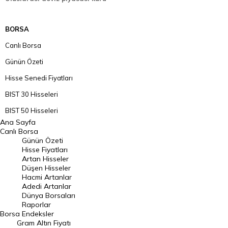
BORSA
Canlı Borsa
Günün Özeti
Hisse Senedi Fiyatları
BIST 30 Hisseleri
BIST 50 Hisseleri
Ana Sayfa
BIST 100 Hisseleri
Canlı Borsa
Günün Özeti
En Çok Artan Hisseler
Hisse Fiyatları
Artan Hisseler
En Çok Düşen Hisseler
Düşen Hisseler
Hacmi Artanlar
Hacmi Artanlar
Adedi Artanlar
Geçmiş Kapanışlar
Dünya Borsaları
Raporlar
Dünya Borsaları
Borsa
Endeksler
Gram Altın Fiyatı
Raporlar