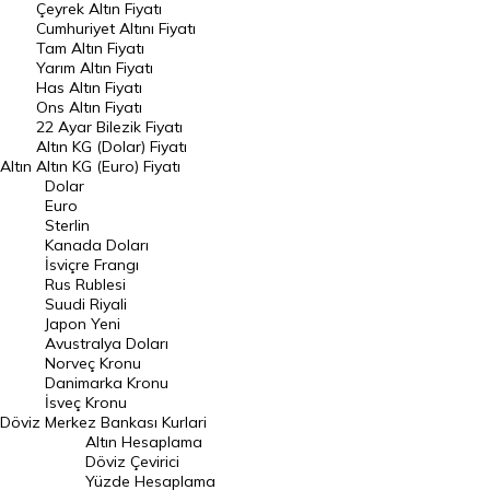
Çeyrek Altın Fiyatı
Endeksler
Cumhuriyet Altını Fiyatı
Tam Altın Fiyatı
Yarım Altın Fiyatı
DÖVİZ
Has Altın Fiyatı
Ons Altın Fiyatı
Döviz Kuru
22 Ayar Bilezik Fiyatı
Dolar Kuru
Altın KG (Dolar) Fiyatı
Altın
Altın KG (Euro) Fiyatı
Euro Kuru
Dolar
Euro
Pound Kuru
Sterlin
Kanada Doları
Frank Kuru
İsviçre Frangı
Riyal Kuru
Rus Rublesi
Suudi Riyali
Avustralya Doları
Japon Yeni
Avustralya Doları
Danimarka Kronu Kuru
Norveç Kronu
Danimarka Kronu
Kanada Doları Kuru
İsveç Kronu
Döviz
Merkez Bankası Kurlari
Norveç Kronu Kuru
Altın Hesaplama
İsveç Kronu Kuru
Döviz Çevirici
Yüzde Hesaplama