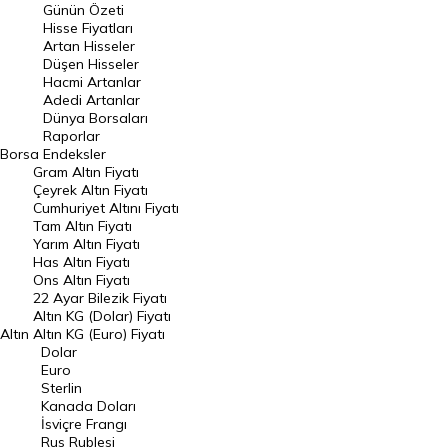
Günün Özeti
En Çok Artan Hisseler
Hisse Fiyatları
Artan Hisseler
En Çok Düşen Hisseler
Düşen Hisseler
Hacmi Artanlar
Hacmi Artanlar
Adedi Artanlar
Geçmiş Kapanışlar
Dünya Borsaları
Raporlar
Dünya Borsaları
Borsa
Endeksler
Gram Altın Fiyatı
Raporlar
Çeyrek Altın Fiyatı
Endeksler
Cumhuriyet Altını Fiyatı
Tam Altın Fiyatı
Yarım Altın Fiyatı
DÖVİZ
Has Altın Fiyatı
Ons Altın Fiyatı
Döviz Kuru
22 Ayar Bilezik Fiyatı
Dolar Kuru
Altın KG (Dolar) Fiyatı
Altın
Altın KG (Euro) Fiyatı
Euro Kuru
Dolar
Euro
Pound Kuru
Sterlin
Kanada Doları
Frank Kuru
İsviçre Frangı
Riyal Kuru
Rus Rublesi