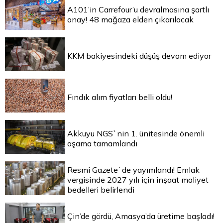
A101’in Carrefour’u devralmasına şartlı
onay! 48 mağaza elden çıkarılacak
KKM bakiyesindeki düşüş devam ediyor
Fındık alım fiyatları belli oldu!
Akkuyu NGS`nin 1. ünitesinde önemli
aşama tamamlandı
Resmi Gazete`de yayımlandı! Emlak
vergisinde 2027 yılı için inşaat maliyet
bedelleri belirlendi
Çin’de gördü, Amasya’da üretime başladı!