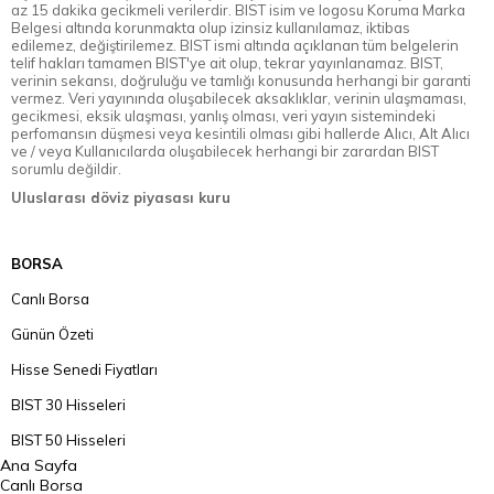
az 15 dakika gecikmeli verilerdir. BIST isim ve logosu Koruma Marka
Belgesi altında korunmakta olup izinsiz kullanılamaz, iktibas
edilemez, değiştirilemez. BIST ismi altında açıklanan tüm belgelerin
telif hakları tamamen BIST'ye ait olup, tekrar yayınlanamaz. BIST,
verinin sekansı, doğruluğu ve tamlığı konusunda herhangi bir garanti
vermez. Veri yayınında oluşabilecek aksaklıklar, verinin ulaşmaması,
gecikmesi, eksik ulaşması, yanlış olması, veri yayın sistemindeki
perfomansın düşmesi veya kesintili olması gibi hallerde Alıcı, Alt Alıcı
ve / veya Kullanıcılarda oluşabilecek herhangi bir zarardan BIST
sorumlu değildir.
Uluslarası döviz piyasası kuru
BORSA
Canlı Borsa
Günün Özeti
Hisse Senedi Fiyatları
BIST 30 Hisseleri
BIST 50 Hisseleri
Ana Sayfa
BIST 100 Hisseleri
Canlı Borsa