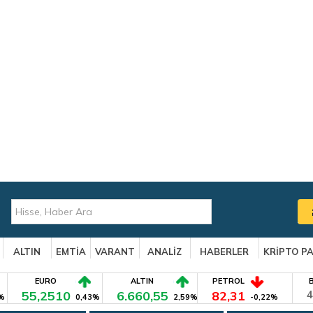
ALTIN
EMTİA
VARANT
ANALİZ
HABERLER
KRİPTO P
EURO
ALTIN
PETROL
55,2510
6.660,55
82,31
4
%
0,43%
2,59%
-0,22%