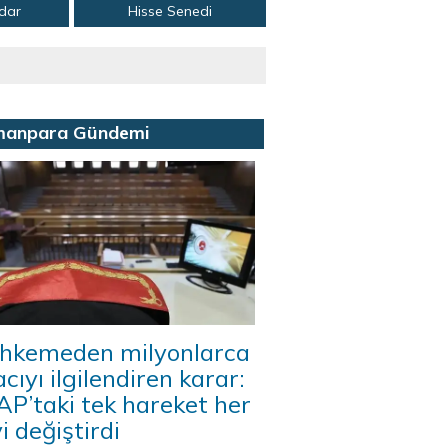
adar
Hisse Senedi
manpara Gündemi
hkemeden milyonlarca
acıyı ilgilendiren karar:
P’taki tek hareket her
i değiştirdi