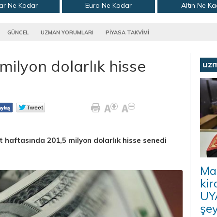
ar Ne Kadar
Euro Ne Kadar
Altın Ne K
GÜNCEL
UZMAN YORUMLARI
PİYASA TAKVİMİ
milyon dolarlık hisse
uz
rt haftasında 201,5 milyon dolarlık hisse senedi
Ma
kir
UYA
şey