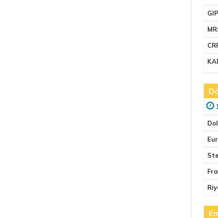
GI
MR
CR
KA
Dö
Do
Eu
Ste
Fr
Riy
Em