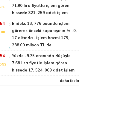
71.90 lira fiyatla işlem gören
NEL
hissede 321, 259 adet işlem
:54
Endeks 13, 776 puanda işlem
görerek önceki kapanışının % -0,
100
17 altında . İşlem hacmi 173,
288.00 milyon TL de
:54
Yüzde -9.75 oranında düşüşle
7.68 lira fiyatla işlem gören
DGS
hissede 17, 524, 069 adet işlem
daha fazla