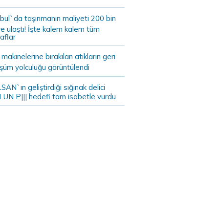
bul`da taşınmanın maliyeti 200 bin
e ulaştı! İşte kalem kalem tüm
aflar
akinelerine bırakılan atıkların geri
şüm yolculuğu görüntülendi
AN`ın geliştirdiği sığınak delici
LUN P||| hedefi tam isabetle vurdu