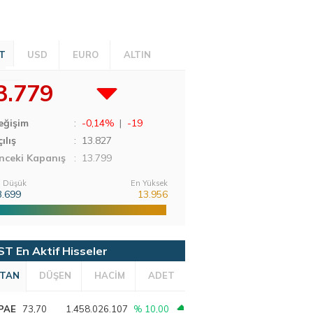
T
USD
EURO
ALTIN
3.779
eğişim
:
-0,14%
|
-19
ılış
:
13.827
nceki Kapanış
: 13.799
 Düşük
En Yüksek
3.699
13.956
ST En Aktif Hisseler
TAN
DÜŞEN
HACİM
ADET
PAE
73,70
1.458.026.107
% 10,00