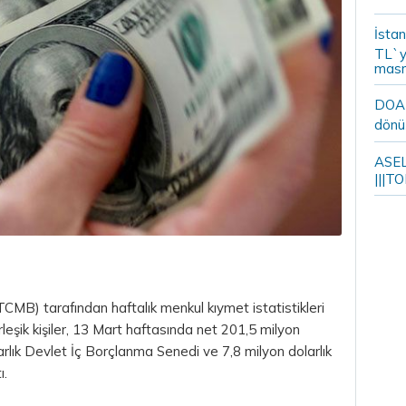
İstan
TL`y
masr
DOA m
dönü
ASELS
|||TO
MB) tarafından haftalık menkul kıymet istatistikleri
leşik kişiler, 13 Mart haftasında net 201,5 milyon
arlık Devlet İç Borçlanma Senedi ve 7,8 milyon dolarlık
ı.