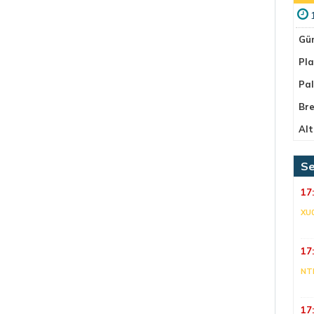
Gü
Pla
Pa
Bre
Alt
Se
17
XU
17
NT
17