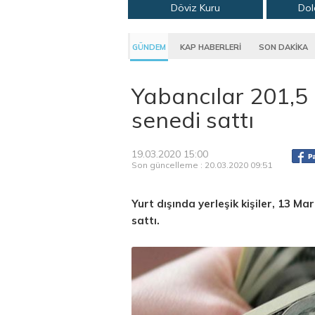
Döviz Kuru
Dol
GÜNDEM
KAP HABERLERİ
SON DAKİKA
Yabancılar 201,5 
senedi sattı
19.03.2020 15:00
Son güncelleme : 20.03.2020 09:51
Yurt dışında yerleşik kişiler, 13 Ma
sattı.