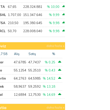
PTA
67,65
228.324.881
% 10,00
SHL
1.707,00
151.347.646
% 9,99
FSA
210,50
195.380.645
% 9,98
RCL
50,70
228.008.040
% 9,98
viz
daha fazla
17:58
Alış
Satış
%
lar
47,6785
47,7437
% 0,25
ro
55,1254
55,2510
% 0,43
rlin
64,2763
64,5985
% 14,52
ank
58,9637
59,2592
% 13,18
al
12,6894
12,7530
% 14,69
tia
daha fazla