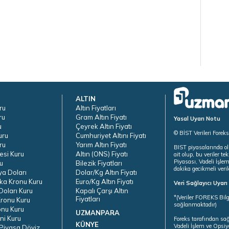
ALTIN
ru
Altın Fiyatları
ru
Gram Altın Fiyatı
Yasal Uyarı Notu
u
Çeyrek Altın Fiyatı
© BİST Verileri Forek
uru
Cumhuriyet Altını Fiyatı
ru
Yarım Altın Fiyatı
BIST piyasalarında ol
esi Kuru
Altın (ONS) Fiyatı
ait olup, bu veriler 
Piyasası, Vadeli İşle
u
Bilezik Fiyatları
dakika gecikmeli veril
ya Doları
Dolar/Kg Altın Fiyatı
ka Kronu Kuru
Euro/Kg Altın Fiyatı
Veri Sağlayıcı Uyar
oları Kuru
Kapalı Çarşı Altın
*(Veriler FOREKS Bilg
Fiyatları
ronu Kuru
sağlanmaktadır)
onu Kuru
UZMANPARA
ni Kuru
Foreks tarafından sa
KÜNYE
Vadeli İşlem ve Opsiy
Piyasa Döviz