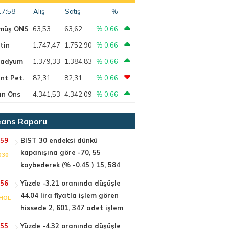
17:58
Alış
Satış
%
müş ONS
63,53
63,62
% 0,66
tin
1.747,47
1.752,90
% 0,66
ladyum
1.379,33
1.384,83
% 0,66
nt Pet.
82,31
82,31
% 0,66
ın Ons
4.341,53
4.342,09
% 0,66
ans Raporu
:59
BIST 30 endeksi dünkü
kapanışına göre -70, 55
030
kaybederek (% -0.45 ) 15, 584
:56
Yüzde -3.21 oranında düşüşle
44.04 lira fiyatla işlem gören
HOL
hissede 2, 601, 347 adet işlem
:55
Yüzde -4.32 oranında düşüşle