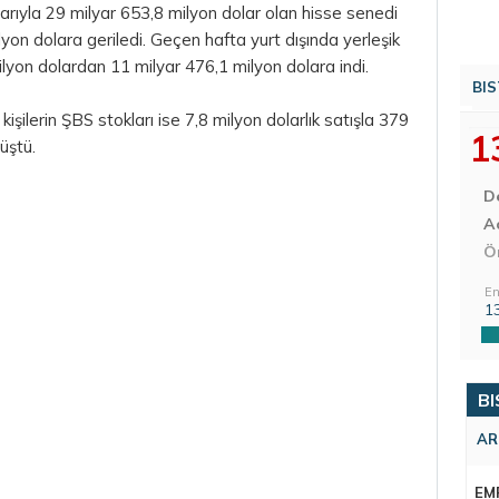
tibarıyla 29 milyar 653,8 milyon dolar olan hisse senedi
yon dolara geriledi. Geçen hafta yurt dışında yerleşik
ilyon dolardan 11 milyar 476,1 milyon dolara indi.
BIS
işilerin ŞBS stokları ise 7,8 milyon dolarlık satışla 379
1
üştü.
D
Aç
Ö
En
1
BI
AR
EM