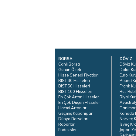
BORSA
DÖVİZ
Canlı Borsa
Döviz Ku
Günün Özeti
Dolar Ku
Hisse Senedi Fiyatları
Euro Kur
BIST 30 Hisseleri
Pound K
BIST 50 Hisseleri
Frank Ku
BIST 100 Hisseleri
Rus Rubl
En Çok Artan Hisseler
Riyal Kur
En Çok Düşen Hisseler
Avustral
Hacmi Artanlar
Danimar
Geçmiş Kapanışlar
Kanada D
Dünya Borsaları
Norveç K
Raporlar
İsveç Kr
Endeksler
Japon Ye
Serbest 