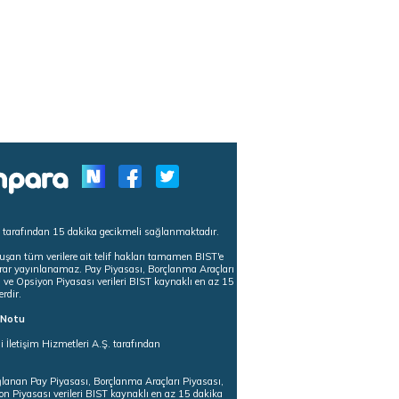
s tarafından 15 dakika gecikmeli sağlanmaktadır.
uşan tüm verilere ait telif hakları tamamen BIST'e
tekrar yayınlanamaz. Pay Piyasası, Borçlanma Araçları
m ve Opsiyon Piyasası verileri BIST kaynaklı en az 15
erdir.
ı Notu
i İletişim Hizmetleri A.Ş. tarafından
ğlanan Pay Piyasası, Borçlanma Araçları Piyasası,
on Piyasası verileri BIST kaynaklı en az 15 dakika