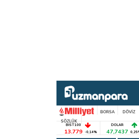
BORSA
DÖVİZ
SÖZLÜK
BIST100
DOLAR
13.779
47,7437
-0,14%
0,25