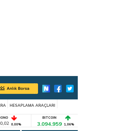
ARA
HESAPLAMA ARAÇLARI
BONO
BITCOIN
0,02
3.094.959
0,00%
1,06%