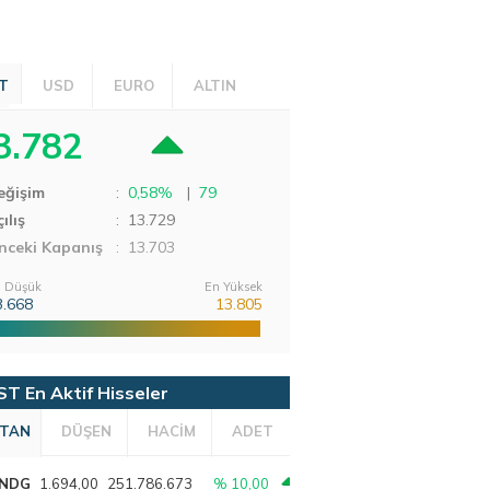
T
USD
EURO
ALTIN
3.782
eğişim
:
0,58%
|
79
ılış
:
13.729
nceki Kapanış
: 13.703
 Düşük
En Yüksek
3.668
13.805
ST En Aktif Hisseler
TAN
DÜŞEN
HACİM
ADET
NDG
1.694,00
251.786.673
% 10,00