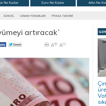
ar Ne Kadar
Euro Ne Kadar
Altın Ne K
GÜNCEL
UZMAN YORUMLARI
PİYASA TAKVİMİ
yümeyi artıracak`
uz
Çi
üre
Va
sık