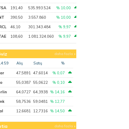
FSA
191,40
535.993.524
% 10,00
NT
390,50
3.557.860
% 10,00
RCL
46,10
301.343.484
% 9,97
TAE
108,60
1.081.324.060
% 9,97
viz
daha fazla
14:59
Alış
Satış
%
lar
47,5891
47,6014
% 0,07
ro
55,0387
55,0622
% 0,10
rlin
64,0727
64,3938
% 14,16
ank
58,7536
59,0481
% 12,77
al
12,6681
12,7316
% 14,50
tia
daha fazla