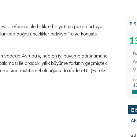
BIS
ci reformlar ile birlikte bir yatırım paketi ortaya
alanında doğru öncelikler belirliyor" diye konuştu.
1
D
un vadede Avrupa içinde en iyi büyüme görünümüne
Aç
alaması ile aradaki yıllık büyüme farkının geçmişteki
Ö
lemesinin muhtemel olduğunu da ifade etti. (Foreks)
En
1
BI
AR
GU