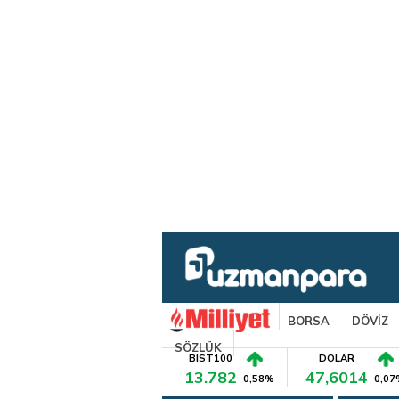
BORSA
DÖVİZ
SÖZLÜK
BIST100
DOLAR
13.782
47,6014
0,58%
0,07