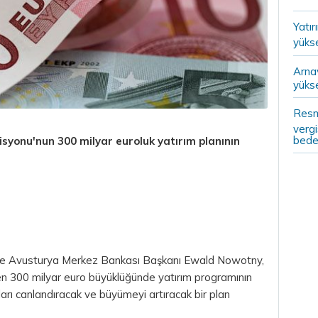
Yatır
yükse
Arna
yükse
Resm
vergi
bedel
yonu'nun 300 milyar euroluk yatırım planının
ve Avusturya Merkez Bankası Başkanı Ewald Nowotny,
en 300 milyar
euro
büyüklüğünde yatırım programının
ları canlandıracak ve büyümeyi artıracak bir plan