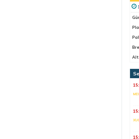
Gü
Pla
Pa
Bre
Alt
Se
15
ME
15
XU
15