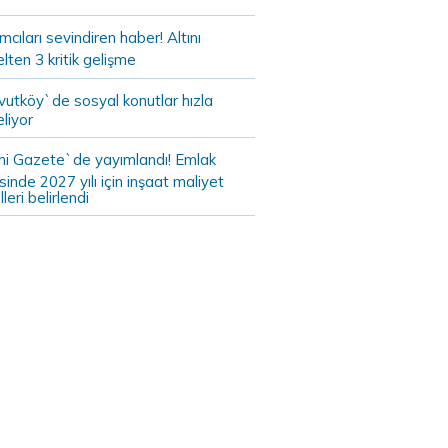
ımcıları sevindiren haber! Altını
lten 3 kritik gelişme
vutköy`de sosyal konutlar hızla
liyor
i Gazete`de yayımlandı! Emlak
sinde 2027 yılı için inşaat maliyet
leri belirlendi