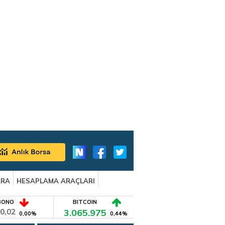
ARA
HESAPLAMA ARAÇLARI
BONO
BITCOIN
0,02
3.065.975
0,00%
0,44%