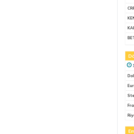
CR
KE
KA
BE
Dö
Do
Eu
Ste
Fr
Riy
Em