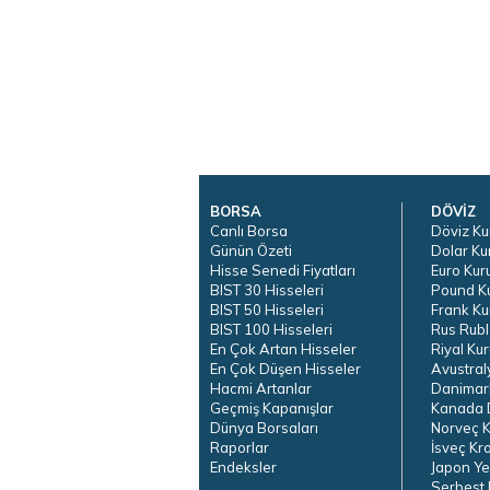
BORSA
DÖVİZ
Canlı Borsa
Döviz Ku
Günün Özeti
Dolar Ku
Hisse Senedi Fiyatları
Euro Kur
BIST 30 Hisseleri
Pound K
BIST 50 Hisseleri
Frank Ku
BIST 100 Hisseleri
Rus Rubl
En Çok Artan Hisseler
Riyal Kur
En Çok Düşen Hisseler
Avustral
Hacmi Artanlar
Danimar
Geçmiş Kapanışlar
Kanada D
Dünya Borsaları
Norveç K
Raporlar
İsveç Kr
Endeksler
Japon Ye
Serbest 