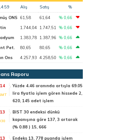
14:59
Alış
Satış
%
müş ONS
61,58
61,64
% 0,66
tin
1.744,04
1.747,51
% 0,66
ladyum
1.383,78
1.387,96
% 0,66
nt Pet.
80,65
80,65
% 0,66
ın Ons
4.257,93
4.258,50
% 0,66
ans Raporu
:14
Yüzde 4.46 oranında artışla 69.05
lira fiyatla işlem gören hissede 2,
GMT
620, 145 adet işlem
:13
BIST 30 endeksi dünkü
kapanışına göre 137, 3 artarak
030
(% 0.88 ) 15, 666
:13
Endeks 13, 778 puanda işlem