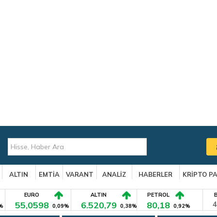
ALTIN
EMTİA
VARANT
ANALİZ
HABERLER
KRİPTO P
EURO
ALTIN
PETROL
55,0598
6.520,79
80,18
4
%
0,09%
0,38%
0,92%