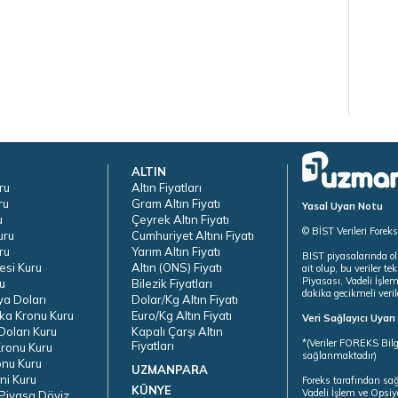
ALTIN
ru
Altın Fiyatları
ru
Gram Altın Fiyatı
Yasal Uyarı Notu
u
Çeyrek Altın Fiyatı
© BİST Verileri Forek
uru
Cumhuriyet Altını Fiyatı
ru
Yarım Altın Fiyatı
BIST piyasalarında ol
esi Kuru
Altın (ONS) Fiyatı
ait olup, bu veriler 
Piyasası, Vadeli İşle
u
Bilezik Fiyatları
dakika gecikmeli veril
ya Doları
Dolar/Kg Altın Fiyatı
ka Kronu Kuru
Euro/Kg Altın Fiyatı
Veri Sağlayıcı Uyar
oları Kuru
Kapalı Çarşı Altın
*(Veriler FOREKS Bilg
Fiyatları
ronu Kuru
sağlanmaktadır)
onu Kuru
UZMANPARA
ni Kuru
Foreks tarafından sa
KÜNYE
Vadeli İşlem ve Opsiy
Piyasa Döviz