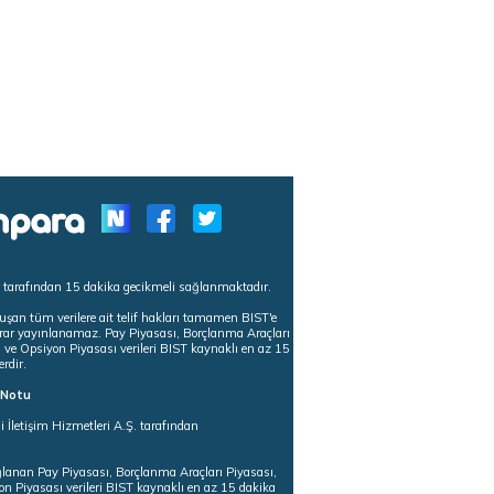
s tarafından 15 dakika gecikmeli sağlanmaktadır.
uşan tüm verilere ait telif hakları tamamen BIST'e
tekrar yayınlanamaz. Pay Piyasası, Borçlanma Araçları
m ve Opsiyon Piyasası verileri BIST kaynaklı en az 15
erdir.
ı Notu
i İletişim Hizmetleri A.Ş. tarafından
ğlanan Pay Piyasası, Borçlanma Araçları Piyasası,
on Piyasası verileri BIST kaynaklı en az 15 dakika