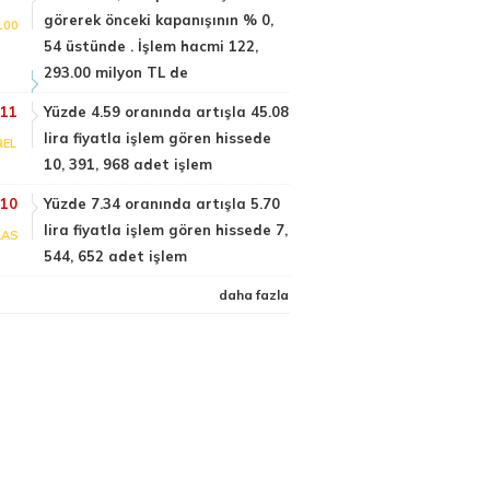
görerek önceki kapanışının % 0,
100
54 üstünde . İşlem hacmi 122,
293.00 milyon TL de
:11
Yüzde 4.59 oranında artışla 45.08
lira fiyatla işlem gören hissede
REL
10, 391, 968 adet işlem
:10
Yüzde 7.34 oranında artışla 5.70
lira fiyatla işlem gören hissede 7,
LAS
544, 652 adet işlem
daha fazla