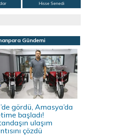
adar
Hisse Senedi
manpara Gündemi
n’de gördü, Amasya’da
time başladı!
tandaşın ulaşım
ıntısını çözdü