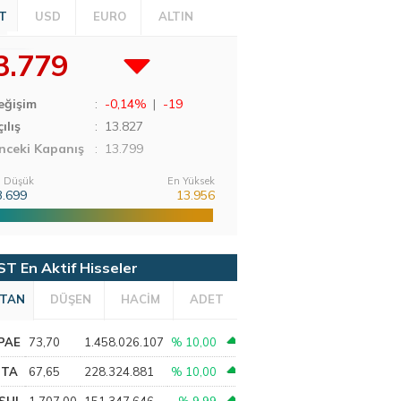
T
USD
EURO
ALTIN
3.779
eğişim
:
-0,14%
|
-19
ılış
:
13.827
nceki Kapanış
: 13.799
 Düşük
En Yüksek
3.699
13.956
ST En Aktif Hisseler
TAN
DÜŞEN
HACİM
ADET
PAE
73,70
1.458.026.107
% 10,00
PTA
67,65
228.324.881
% 10,00
SHL
1.707,00
151.347.646
% 9,99