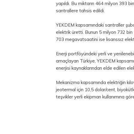
yapıldı. Bu miktarın 464 milyon 393 bin
santrallere tahsis edildi.
YEKDEM kapsamındaki santraller şub
elektrik üretti. Bunun 5 milyon 732 bin
703 megavatsaatini ise lisanssız elektri
Enerji portföyündeki yerli ve yenilenebi
amaçlayan Türkiye, YEKDEM kapsamında
enerjisi kaynaklarından elde edilen ele
Mekanizma kapsamında elektriğin kilova
jeotermal için 10,5 dolar/cent, biyokütl
teşvikler yerli ekipman kullanımına göre