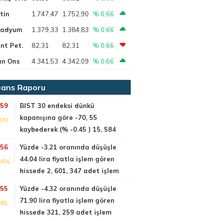
tin
1.747,47
1.752,90
% 0,66
ladyum
1.379,33
1.384,83
% 0,66
nt Pet.
82,31
82,31
% 0,66
ın Ons
4.341,53
4.342,09
% 0,66
ans Raporu
:59
BIST 30 endeksi dünkü
kapanışına göre -70, 55
030
kaybederek (% -0.45 ) 15, 584
:56
Yüzde -3.21 oranında düşüşle
44.04 lira fiyatla işlem gören
HOL
hissede 2, 601, 347 adet işlem
:55
Yüzde -4.32 oranında düşüşle
71.90 lira fiyatla işlem gören
NEL
hissede 321, 259 adet işlem