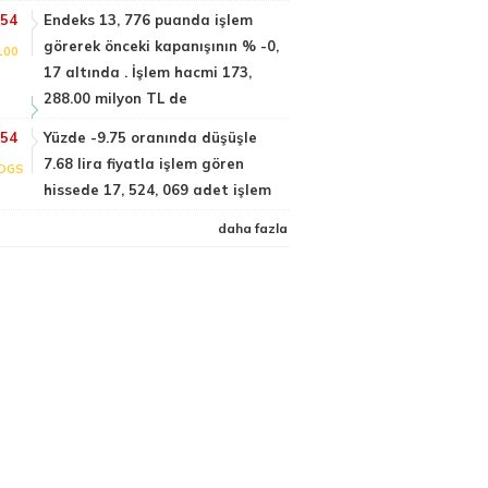
:54
Endeks 13, 776 puanda işlem
görerek önceki kapanışının % -0,
100
17 altında . İşlem hacmi 173,
288.00 milyon TL de
:54
Yüzde -9.75 oranında düşüşle
7.68 lira fiyatla işlem gören
DGS
hissede 17, 524, 069 adet işlem
daha fazla