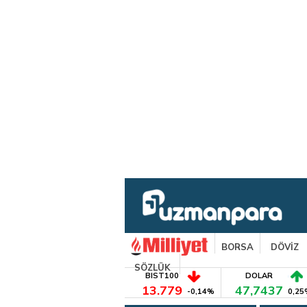
BORSA
DÖVİZ
SÖZLÜK
BIST100
DOLAR
13.779
47,7437
-0,14%
0,25