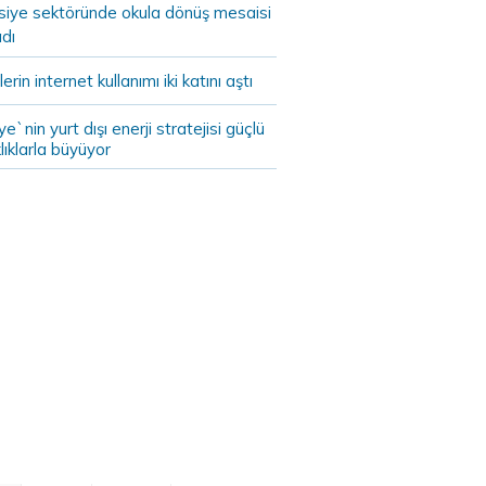
asiye sektöründe okula dönüş mesaisi
dı
lerin internet kullanımı iki katını aştı
ye`nin yurt dışı enerji stratejisi güçlü
lıklarla büyüyor