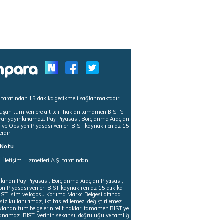
s tarafından 15 dakika gecikmeli sağlanmaktadır.
uşan tüm verilere ait telif hakları tamamen BIST'e
tekrar yayınlanamaz. Pay Piyasası, Borçlanma Araçları
m ve Opsiyon Piyasası verileri BIST kaynaklı en az 15
erdir.
ı Notu
i İletişim Hizmetleri A.Ş. tarafından
ğlanan Pay Piyasası, Borçlanma Araçları Piyasası,
on Piyasası verileri BIST kaynaklı en az 15 dakika
 BIST isim ve logosu Koruma Marka Belgesi altında
iz kullanılamaz, iktibas edilemez, değiştirilemez.
klanan tüm belgelerin telif hakları tamamen BIST'ye
nlanamaz. BIST, verinin sekansı, doğruluğu ve tamlığı