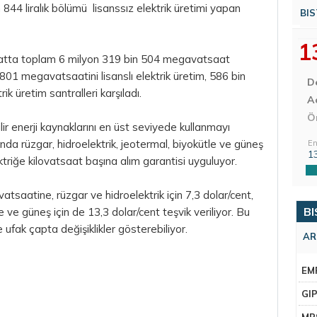
 844 liralık bölümü lisanssız elektrik üretimi yapan
BIS
1
atta toplam 6 milyon 319 bin 504 megavatsaat
 801 megavatsaatini lisanslı elektrik üretim, 586 bin
D
k üretim santralleri karşıladı.
Aç
Ö
lir enerji kaynaklarını en üst seviyede kullanmayı
 rüzgar, hidroelektrik, jeotermal, biyokütle ve güneş
En
1
ktriğe kilovatsaat başına alım garantisi uyguluyor.
tsaatine, rüzgar ve hidroelektrik için 7,3 dolar/cent,
BI
e ve güneş için de 13,3 dolar/cent teşvik veriliyor. Bu
 ufak çapta değişiklikler gösterebiliyor.
AR
EM
GI
MR