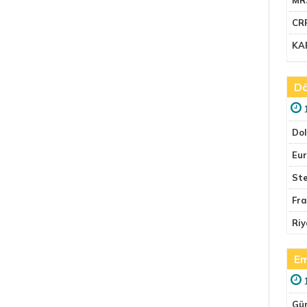
CR
KA
Dö
Do
Eu
Ste
Fr
Riy
Em
Gü