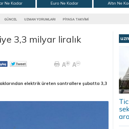
ar Ne Kadar
Euro Ne Kadar
Altın Ne K
GÜNCEL
UZMAN YORUMLARI
PİYASA TAKVİMİ
iye 3,3 milyar liralık
uz
naklarından elektrik üreten santrallere şubatta 3,3
Tic
sek
ara