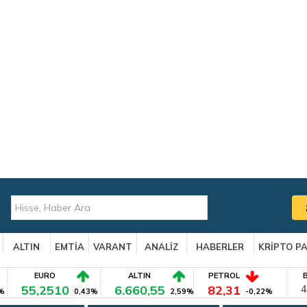
ALTIN
EMTİA
VARANT
ANALİZ
HABERLER
KRİPTO P
EURO
ALTIN
PETROL
55,2510
6.660,55
82,31
4
%
0,43%
2,59%
-0,22%