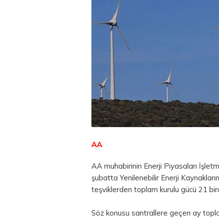
AA
AA muhabirinin Enerji Piyasaları İşlet
şubatta Yenilenebilir Enerji Kaynakl
teşviklerden toplam kurulu gücü 21 bi
Söz konusu santrallere geçen ay topla