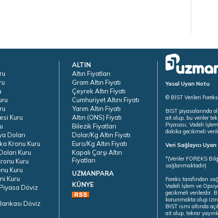
ALTIN
ru
Altın Fiyatları
ru
Gram Altın Fiyatı
Yasal Uyarı Notu
u
Çeyrek Altın Fiyatı
© BİST Verileri Forek
uru
Cumhuriyet Altını Fiyatı
ru
Yarım Altın Fiyatı
BIST piyasalarında ol
esi Kuru
Altın (ONS) Fiyatı
ait olup, bu veriler 
Piyasası, Vadeli İşle
u
Bilezik Fiyatları
dakika gecikmeli veril
ya Doları
Dolar/Kg Altın Fiyatı
ka Kronu Kuru
Euro/Kg Altın Fiyatı
Veri Sağlayıcı Uyar
oları Kuru
Kapalı Çarşı Altın
*(Veriler FOREKS Bilg
Fiyatları
ronu Kuru
sağlanmaktadır)
onu Kuru
UZMANPARA
ni Kuru
Foreks tarafından sa
KÜNYE
Vadeli İşlem ve Opsiy
Piyasa Döviz
gecikmeli verilerdir.
korunmakta olup izins
Bankası Döviz
BIST ismi altında açı
ait olup, tekrar yayı