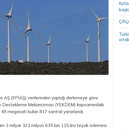
Kırt
başla
Çiftçi
Türki
ortak
me AŞ (EPİAŞ) verilerinden yaptığı derlemeye göre,
arını Destekleme Mekanizması (YEKDEM) kapsamındaki
n 49 megavatı bulan 817 santral yararlandı.
m 3 milyar 321 milyon 635 bin 115 lira teşvik ödemesi