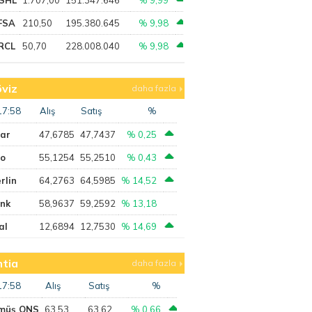
FSA
210,50
195.380.645
% 9,98
RCL
50,70
228.008.040
% 9,98
viz
daha fazla
17:58
Alış
Satış
%
lar
47,6785
47,7437
% 0,25
ro
55,1254
55,2510
% 0,43
rlin
64,2763
64,5985
% 14,52
ank
58,9637
59,2592
% 13,18
al
12,6894
12,7530
% 14,69
tia
daha fazla
17:58
Alış
Satış
%
müş ONS
63,53
63,62
% 0,66