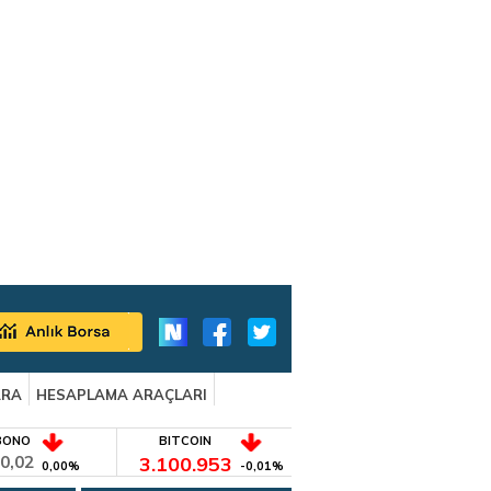
ARA
HESAPLAMA ARAÇLARI
BONO
BITCOIN
0,02
3.100.953
0,00%
-0,01%