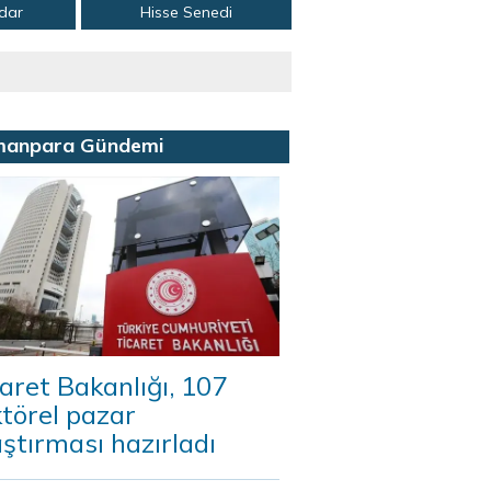
adar
Hisse Senedi
manpara Gündemi
aret Bakanlığı, 107
törel pazar
ştırması hazırladı