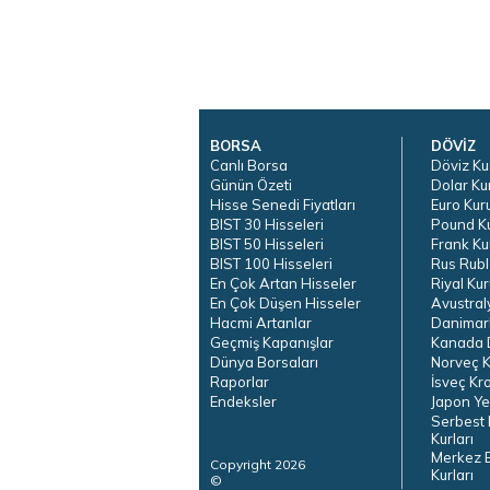
BORSA
DÖVİZ
Canlı Borsa
Döviz Ku
Günün Özeti
Dolar Ku
Hisse Senedi Fiyatları
Euro Kur
BIST 30 Hisseleri
Pound K
BIST 50 Hisseleri
Frank Ku
BIST 100 Hisseleri
Rus Rubl
En Çok Artan Hisseler
Riyal Kur
En Çok Düşen Hisseler
Avustral
Hacmi Artanlar
Danimar
Geçmiş Kapanışlar
Kanada D
Dünya Borsaları
Norveç K
Raporlar
İsveç Kr
Endeksler
Japon Ye
Serbest 
Kurları
Merkez 
Copyright 2026
Kurları
©