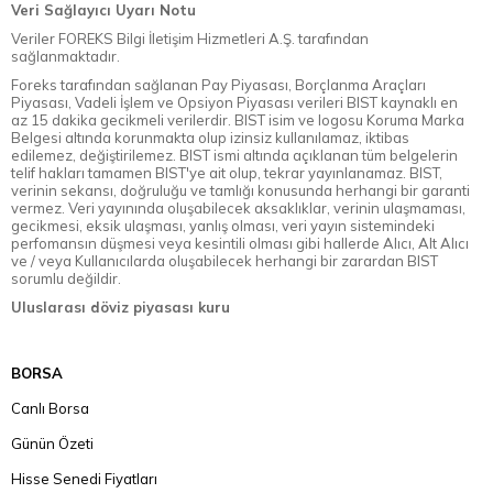
Veri Sağlayıcı Uyarı Notu
Veriler FOREKS Bilgi İletişim Hizmetleri A.Ş. tarafından
sağlanmaktadır.
Foreks tarafından sağlanan Pay Piyasası, Borçlanma Araçları
Piyasası, Vadeli İşlem ve Opsiyon Piyasası verileri BIST kaynaklı en
az 15 dakika gecikmeli verilerdir. BIST isim ve logosu Koruma Marka
Belgesi altında korunmakta olup izinsiz kullanılamaz, iktibas
edilemez, değiştirilemez. BIST ismi altında açıklanan tüm belgelerin
telif hakları tamamen BIST'ye ait olup, tekrar yayınlanamaz. BIST,
verinin sekansı, doğruluğu ve tamlığı konusunda herhangi bir garanti
vermez. Veri yayınında oluşabilecek aksaklıklar, verinin ulaşmaması,
gecikmesi, eksik ulaşması, yanlış olması, veri yayın sistemindeki
perfomansın düşmesi veya kesintili olması gibi hallerde Alıcı, Alt Alıcı
ve / veya Kullanıcılarda oluşabilecek herhangi bir zarardan BIST
sorumlu değildir.
Uluslarası döviz piyasası kuru
BORSA
Canlı Borsa
Günün Özeti
Hisse Senedi Fiyatları