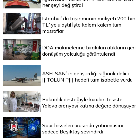
her şeyi değiştirdi
İstanbul`da taşınmanın maliyeti 200 bin
TL`ye ulaştı! İşte kalem kalem tüm
masraflar
DOA makinelerine bırakılan atıkların geri
dönüşüm yolculuğu görüntülendi
ASELSAN`ın geliştirdiği sığınak delici
|||TOLUN P||| hedefi tam isabetle vurdu
Bakanlık desteğiyle kurulan tesiste
Yalova aronyası katma değere dönüşüyor
Spor hisseleri arasında yatırımcısını
sadece Beşiktaş sevindirdi