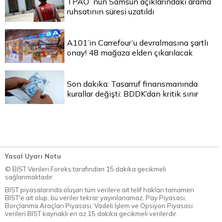
TPAO`nun Samsun açıklarındaki arama
ruhsatının süresi uzatıldı
A101’in Carrefour’u devralmasına şartlı
onay! 48 mağaza elden çıkarılacak
Son dakika: Tasarruf finansmanında
kurallar değişti: BDDK’dan kritik sınır
Yasal Uyarı Notu
© BİST Verileri Foreks tarafından 15 dakika gecikmeli
sağlanmaktadır.
BIST piyasalarında oluşan tüm verilere ait telif hakları tamamen
BIST'e ait olup, bu veriler tekrar yayınlanamaz. Pay Piyasası,
Borçlanma Araçları Piyasası, Vadeli İşlem ve Opsiyon Piyasası
verileri BIST kaynaklı en az 15 dakika gecikmeli verilerdir.