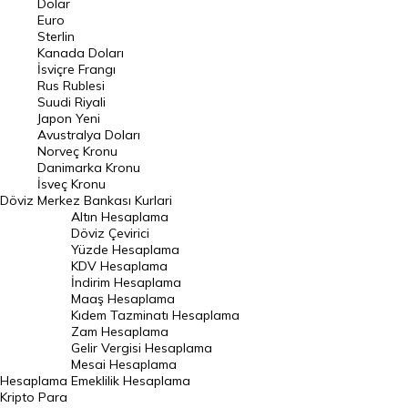
Dolar
Euro
Pound Kuru
Sterlin
Kanada Doları
Frank Kuru
İsviçre Frangı
Riyal Kuru
Rus Rublesi
Suudi Riyali
Avustralya Doları
Japon Yeni
Avustralya Doları
Danimarka Kronu Kuru
Norveç Kronu
Danimarka Kronu
Kanada Doları Kuru
İsveç Kronu
Döviz
Merkez Bankası Kurlari
Norveç Kronu Kuru
Altın Hesaplama
İsveç Kronu Kuru
Döviz Çevirici
Yüzde Hesaplama
Japon Yeni Kuru
KDV Hesaplama
İndirim Hesaplama
Serbest Piyasa Döviz Kurları
Maaş Hesaplama
Kıdem Tazminatı Hesaplama
Merkez Bankası Döviz Kurları
Zam Hesaplama
Gelir Vergisi Hesaplama
ALTIN
Mesai Hesaplama
Hesaplama
Emeklilik Hesaplama
Altın Fiyatları
Kripto Para