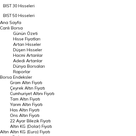
BIST 30 Hisseleri
BIST 50 Hisseleri
Ana Sayfa
BIST 100 Hisseleri
Canlı Borsa
Günün Özeti
En Çok Artan Hisseler
Hisse Fiyatları
Artan Hisseler
En Çok Düşen Hisseler
Düşen Hisseler
Hacmi Artanlar
Hacmi Artanlar
Adedi Artanlar
Geçmiş Kapanışlar
Dünya Borsaları
Raporlar
Dünya Borsaları
Borsa
Endeksler
Gram Altın Fiyatı
Raporlar
Çeyrek Altın Fiyatı
Endeksler
Cumhuriyet Altını Fiyatı
Tam Altın Fiyatı
Yarım Altın Fiyatı
DÖVİZ
Has Altın Fiyatı
Ons Altın Fiyatı
Döviz Kuru
22 Ayar Bilezik Fiyatı
Dolar Kuru
Altın KG (Dolar) Fiyatı
Altın
Altın KG (Euro) Fiyatı
Euro Kuru