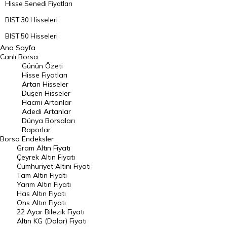
Hisse Senedi Fiyatları
BIST 30 Hisseleri
BIST 50 Hisseleri
Ana Sayfa
BIST 100 Hisseleri
Canlı Borsa
Günün Özeti
En Çok Artan Hisseler
Hisse Fiyatları
Artan Hisseler
En Çok Düşen Hisseler
Düşen Hisseler
Hacmi Artanlar
Hacmi Artanlar
Adedi Artanlar
Geçmiş Kapanışlar
Dünya Borsaları
Raporlar
Dünya Borsaları
Borsa
Endeksler
Gram Altın Fiyatı
Raporlar
Çeyrek Altın Fiyatı
Endeksler
Cumhuriyet Altını Fiyatı
Tam Altın Fiyatı
Yarım Altın Fiyatı
DÖVİZ
Has Altın Fiyatı
Ons Altın Fiyatı
Döviz Kuru
22 Ayar Bilezik Fiyatı
Dolar Kuru
Altın KG (Dolar) Fiyatı