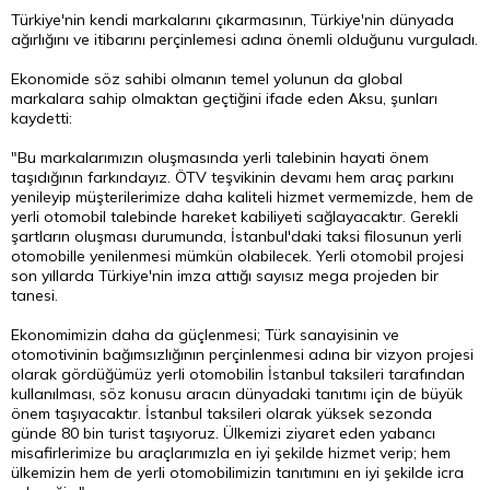
Türkiye'nin kendi markalarını çıkarmasının, Türkiye'nin dünyada
ağırlığını ve itibarını perçinlemesi adına önemli olduğunu vurguladı.
Ekonomide söz sahibi olmanın temel yolunun da global
markalara sahip olmaktan geçtiğini ifade eden Aksu, şunları
kaydetti:
"Bu markalarımızın oluşmasında yerli talebinin hayati önem
taşıdığının farkındayız. ÖTV teşvikinin devamı hem araç parkını
yenileyip müşterilerimize daha kaliteli hizmet vermemizde, hem de
yerli otomobil talebinde hareket kabiliyeti sağlayacaktır. Gerekli
şartların oluşması durumunda, İstanbul'daki taksi filosunun yerli
otomobille yenilenmesi mümkün olabilecek. Yerli otomobil projesi
son yıllarda Türkiye'nin imza attığı sayısız mega projeden bir
tanesi.
Ekonomimizin daha da güçlenmesi; Türk sanayisinin ve
otomotivinin bağımsızlığının perçinlenmesi adına bir vizyon projesi
olarak gördüğümüz yerli otomobilin İstanbul taksileri tarafından
kullanılması, söz konusu aracın dünyadaki tanıtımı için de büyük
önem taşıyacaktır. İstanbul taksileri olarak yüksek sezonda
günde 80 bin turist taşıyoruz. Ülkemizi ziyaret eden yabancı
misafirlerimize bu araçlarımızla en iyi şekilde hizmet verip; hem
ülkemizin hem de yerli otomobilimizin tanıtımını en iyi şekilde icra