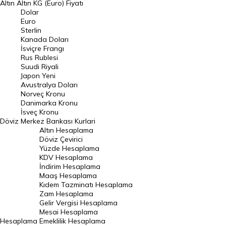
Altın
Altın KG (Euro) Fiyatı
Euro Kuru
Dolar
Euro
Pound Kuru
Sterlin
Kanada Doları
Frank Kuru
İsviçre Frangı
Riyal Kuru
Rus Rublesi
Suudi Riyali
Avustralya Doları
Japon Yeni
Avustralya Doları
Danimarka Kronu Kuru
Norveç Kronu
Danimarka Kronu
Kanada Doları Kuru
İsveç Kronu
Döviz
Merkez Bankası Kurlari
Norveç Kronu Kuru
Altın Hesaplama
İsveç Kronu Kuru
Döviz Çevirici
Yüzde Hesaplama
Japon Yeni Kuru
KDV Hesaplama
İndirim Hesaplama
Serbest Piyasa Döviz Kurları
Maaş Hesaplama
Kıdem Tazminatı Hesaplama
Merkez Bankası Döviz Kurları
Zam Hesaplama
Gelir Vergisi Hesaplama
ALTIN
Mesai Hesaplama
Hesaplama
Emeklilik Hesaplama
Altın Fiyatları