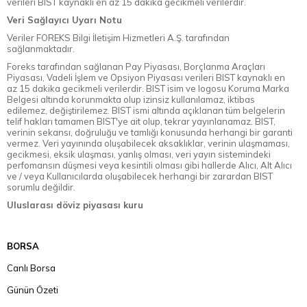
verileri BIST kaynaklı en az 15 dakika gecikmeli verilerdir.
Veri Sağlayıcı Uyarı Notu
Veriler FOREKS Bilgi İletişim Hizmetleri A.Ş. tarafından
sağlanmaktadır.
Foreks tarafından sağlanan Pay Piyasası, Borçlanma Araçları
Piyasası, Vadeli İşlem ve Opsiyon Piyasası verileri BIST kaynaklı en
az 15 dakika gecikmeli verilerdir. BIST isim ve logosu Koruma Marka
Belgesi altında korunmakta olup izinsiz kullanılamaz, iktibas
edilemez, değiştirilemez. BIST ismi altında açıklanan tüm belgelerin
telif hakları tamamen BIST'ye ait olup, tekrar yayınlanamaz. BIST,
verinin sekansı, doğruluğu ve tamlığı konusunda herhangi bir garanti
vermez. Veri yayınında oluşabilecek aksaklıklar, verinin ulaşmaması,
gecikmesi, eksik ulaşması, yanlış olması, veri yayın sistemindeki
perfomansın düşmesi veya kesintili olması gibi hallerde Alıcı, Alt Alıcı
ve / veya Kullanıcılarda oluşabilecek herhangi bir zarardan BIST
sorumlu değildir.
Uluslarası döviz piyasası kuru
BORSA
Canlı Borsa
Günün Özeti