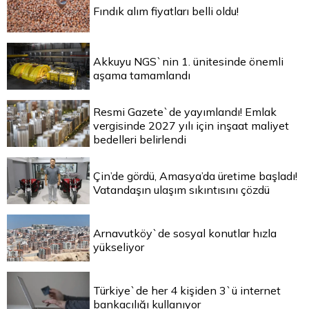
Fındık alım fiyatları belli oldu!
Akkuyu NGS`nin 1. ünitesinde önemli
aşama tamamlandı
Resmi Gazete`de yayımlandı! Emlak
vergisinde 2027 yılı için inşaat maliyet
bedelleri belirlendi
Çin’de gördü, Amasya’da üretime başladı!
Vatandaşın ulaşım sıkıntısını çözdü
Arnavutköy`de sosyal konutlar hızla
yükseliyor
Türkiye`de her 4 kişiden 3`ü internet
bankacılığı kullanıyor