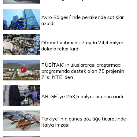
Avro Bölgesi`nde perakende satışlar
azaldı
Otomotiv ihracatı 7 ayda 24,4 milyar
dolarla rekor kırdı
TÜBİTAK`ın uluslararası araştırmacı
programında destek alan 75 projenin
7`si İYTE`den
AR-GE`ye 253,5 milyar lira harcandı
Türkiye`nin güneş gözlüğü ticaretinde
İtalya imzası