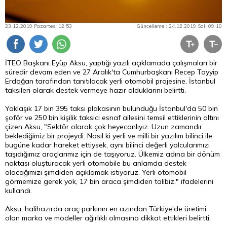
23.12.2019 Pazartesi 12:53
Güncelleme : 24.12.2019 Salı 09:10
İTEO Başkanı Eyüp Aksu, yaptığı yazılı açıklamada çalışmaları bir
süredir devam eden ve 27 Aralık'ta Cumhurbaşkanı Recep Tayyip
Erdoğan tarafından tanıtılacak yerli otomobil projesine, İstanbul
taksileri olarak destek vermeye hazır olduklarını belirtti.
Yaklaşık 17 bin 395 taksi plakasının bulunduğu İstanbul'da 50 bin
şoför ve 250 bin kişilik taksici esnaf ailesini temsil ettiklerinin altını
çizen Aksu, "Sektör olarak çok heyecanlıyız. Uzun zamandır
beklediğimiz bir projeydi. Nasıl ki yerli ve milli bir yazılım bilinci ile
bugüne kadar hareket ettiysek, aynı bilinci değerli yolcularımızı
taşıdığımız araçlarımız için de taşıyoruz. Ülkemiz adına bir dönüm
noktası oluşturacak yerli otomobile bu anlamda destek
olacağımızı şimdiden açıklamak istiyoruz. Yerli otomobil
görmemize gerek yok, 17 bin araca şimdiden talibiz." ifadelerini
kullandı.
Aksu, halihazırda araç parkının en azından Türkiye'de üretimi
olan marka ve modeller ağırlıklı olmasına dikkat ettikleri belirtti.