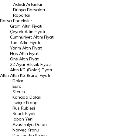
Adedi Artanlar
Geçmiş Kapanışlar
Dünya Borsaları
Raporlar
Dünya Borsaları
Borsa
Endeksler
Gram Altın Fiyatı
Raporlar
Çeyrek Altın Fiyatı
Endeksler
Cumhuriyet Altını Fiyatı
Tam Altın Fiyatı
Yarım Altın Fiyatı
DÖVİZ
Has Altın Fiyatı
Ons Altın Fiyatı
Döviz Kuru
22 Ayar Bilezik Fiyatı
Dolar Kuru
Altın KG (Dolar) Fiyatı
Altın
Altın KG (Euro) Fiyatı
Euro Kuru
Dolar
Euro
Pound Kuru
Sterlin
Kanada Doları
Frank Kuru
İsviçre Frangı
Riyal Kuru
Rus Rublesi
Suudi Riyali
Avustralya Doları
Japon Yeni
Avustralya Doları
Danimarka Kronu Kuru
Norveç Kronu
Danimarka Kronu