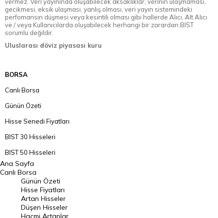
vermez. Veri yayınında oluşabilecek aksaklıklar, verinin ulaşmaması,
gecikmesi, eksik ulaşması, yanlış olması, veri yayın sistemindeki
perfomansın düşmesi veya kesintili olması gibi hallerde Alıcı, Alt Alıcı
ve / veya Kullanıcılarda oluşabilecek herhangi bir zarardan BIST
sorumlu değildir.
Uluslarası döviz piyasası kuru
BORSA
Canlı Borsa
Günün Özeti
Hisse Senedi Fiyatları
BIST 30 Hisseleri
BIST 50 Hisseleri
Ana Sayfa
BIST 100 Hisseleri
Canlı Borsa
Günün Özeti
En Çok Artan Hisseler
Hisse Fiyatları
Artan Hisseler
En Çok Düşen Hisseler
Düşen Hisseler
Hacmi Artanlar
Hacmi Artanlar