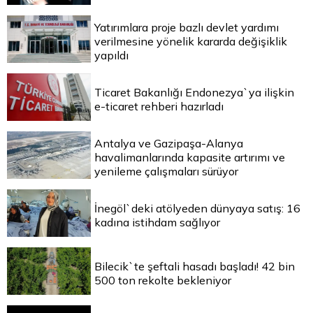
Yatırımlara proje bazlı devlet yardımı
verilmesine yönelik kararda değişiklik
yapıldı
Ticaret Bakanlığı Endonezya`ya ilişkin
e-ticaret rehberi hazırladı
Antalya ve Gazipaşa-Alanya
havalimanlarında kapasite artırımı ve
yenileme çalışmaları sürüyor
İnegöl`deki atölyeden dünyaya satış: 16
kadına istihdam sağlıyor
Bilecik`te şeftali hasadı başladı! 42 bin
500 ton rekolte bekleniyor