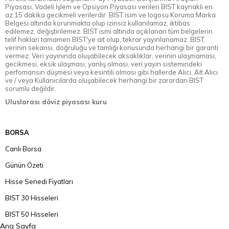
Piyasası, Vadeli İşlem ve Opsiyon Piyasası verileri BIST kaynaklı en
az 15 dakika gecikmeli verilerdir. BIST isim ve logosu Koruma Marka
Belgesi altında korunmakta olup izinsiz kullanılamaz, iktibas
edilemez, değiştirilemez. BIST ismi altında açıklanan tüm belgelerin
telif hakları tamamen BIST'ye ait olup, tekrar yayınlanamaz. BIST,
verinin sekansı, doğruluğu ve tamlığı konusunda herhangi bir garanti
vermez. Veri yayınında oluşabilecek aksaklıklar, verinin ulaşmaması,
gecikmesi, eksik ulaşması, yanlış olması, veri yayın sistemindeki
perfomansın düşmesi veya kesintili olması gibi hallerde Alıcı, Alt Alıcı
ve / veya Kullanıcılarda oluşabilecek herhangi bir zarardan BIST
sorumlu değildir.
Uluslarası döviz piyasası kuru
BORSA
Canlı Borsa
Günün Özeti
Hisse Senedi Fiyatları
BIST 30 Hisseleri
BIST 50 Hisseleri
Ana Sayfa