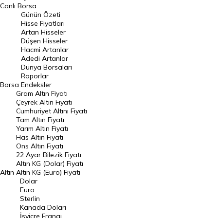
BIST 100 Hisseleri
Canlı Borsa
Günün Özeti
En Çok Artan Hisseler
Hisse Fiyatları
Artan Hisseler
En Çok Düşen Hisseler
Düşen Hisseler
Hacmi Artanlar
Hacmi Artanlar
Adedi Artanlar
Geçmiş Kapanışlar
Dünya Borsaları
Raporlar
Dünya Borsaları
Borsa
Endeksler
Gram Altın Fiyatı
Raporlar
Çeyrek Altın Fiyatı
Endeksler
Cumhuriyet Altını Fiyatı
Tam Altın Fiyatı
Yarım Altın Fiyatı
DÖVİZ
Has Altın Fiyatı
Ons Altın Fiyatı
Döviz Kuru
22 Ayar Bilezik Fiyatı
Dolar Kuru
Altın KG (Dolar) Fiyatı
Altın
Altın KG (Euro) Fiyatı
Euro Kuru
Dolar
Euro
Pound Kuru
Sterlin
Kanada Doları
Frank Kuru
İsviçre Frangı