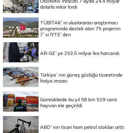
Otomotiv ihracatı 7 ayda 24,4 milyar
dolarla rekor kırdı
TÜBİTAK`ın uluslararası araştırmacı
programında destek alan 75 projenin
7`si İYTE`den
AR-GE`ye 253,5 milyar lira harcandı
Türkiye`nin güneş gözlüğü ticaretinde
İtalya imzası
Gümrüklerde bu yıl 58 bin 519 canlı
hayvan ele geçirildi
ABD`nin ticari ham petrol stokları arttı