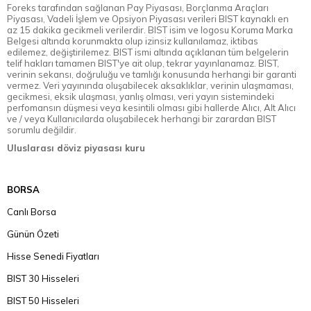
Foreks tarafından sağlanan Pay Piyasası, Borçlanma Araçları
Piyasası, Vadeli İşlem ve Opsiyon Piyasası verileri BIST kaynaklı en
az 15 dakika gecikmeli verilerdir. BIST isim ve logosu Koruma Marka
Belgesi altında korunmakta olup izinsiz kullanılamaz, iktibas
edilemez, değiştirilemez. BIST ismi altında açıklanan tüm belgelerin
telif hakları tamamen BIST'ye ait olup, tekrar yayınlanamaz. BIST,
verinin sekansı, doğruluğu ve tamlığı konusunda herhangi bir garanti
vermez. Veri yayınında oluşabilecek aksaklıklar, verinin ulaşmaması,
gecikmesi, eksik ulaşması, yanlış olması, veri yayın sistemindeki
perfomansın düşmesi veya kesintili olması gibi hallerde Alıcı, Alt Alıcı
ve / veya Kullanıcılarda oluşabilecek herhangi bir zarardan BIST
sorumlu değildir.
Uluslarası döviz piyasası kuru
BORSA
Canlı Borsa
Günün Özeti
Hisse Senedi Fiyatları
BIST 30 Hisseleri
BIST 50 Hisseleri