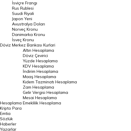
İsviçre Frangı
Riyal Kuru
Rus Rublesi
Suudi Riyali
Avustralya Doları
Japon Yeni
Avustralya Doları
Danimarka Kronu Kuru
Norveç Kronu
Danimarka Kronu
Kanada Doları Kuru
İsveç Kronu
Döviz
Merkez Bankası Kurlari
Norveç Kronu Kuru
Altın Hesaplama
İsveç Kronu Kuru
Döviz Çevirici
Yüzde Hesaplama
Japon Yeni Kuru
KDV Hesaplama
İndirim Hesaplama
Serbest Piyasa Döviz Kurları
Maaş Hesaplama
Kıdem Tazminatı Hesaplama
Merkez Bankası Döviz Kurları
Zam Hesaplama
Gelir Vergisi Hesaplama
ALTIN
Mesai Hesaplama
Hesaplama
Emeklilik Hesaplama
Altın Fiyatları
Kripto Para
Emtia
Gram Altın Fiyatı
Sözlük
Çeyrek Altın Fiyatı
Haberler
Yazarlar