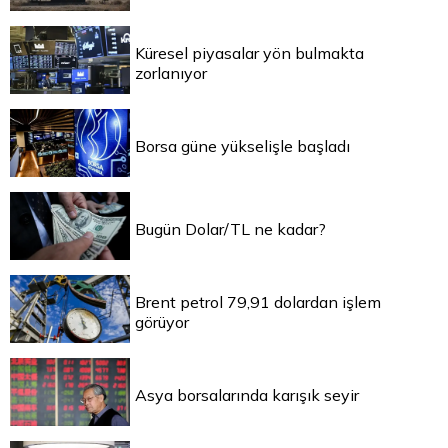
Küresel piyasalar yön bulmakta
zorlanıyor
Borsa güne yükselişle başladı
Bugün Dolar/TL ne kadar?
Brent petrol 79,91 dolardan işlem
görüyor
Asya borsalarında karışık seyir