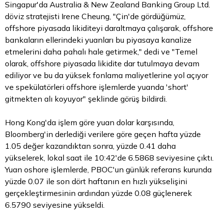
Singapur'da Australia & New Zealand Banking Group Ltd.
döviz
stratejisti Irene Cheung, "Çin'de gördüğümüz,
offshore piyasada likiditeyi daraltmaya çalışarak, offshore
bankaların ellerindeki yuanları bu piyasaya kanalize
etmelerini daha pahalı hale getirmek," dedi ve "Temel
olarak, offshore piyasada likidite dar tutulmaya devam
ediliyor ve bu da yüksek fonlama maliyetlerine yol açıyor
ve spekülatörleri offshore işlemlerde yuanda 'short'
gitmekten alı koyuyor" şeklinde görüş bildirdi.
Hong Kong'da işlem göre yuan
dolar
karşısında,
Bloomberg'in derlediği verilere göre geçen hafta yüzde
1.05 değer kazandıktan sonra, yüzde 0.41 daha
yükselerek, lokal saat ile 10:42'de 6.5868 seviyesine çıktı.
Yuan oshore işlemlerde, PBOC'un günlük referans kurunda
yüzde 0.07 ile son dört haftanın en hızlı yükselişini
gerçekleştirmesinin ardından yüzde 0.08 güçlenerek
6.5790 seviyesine yükseldi.