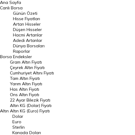
Ana Sayfa
BIST 100 Hisseleri
Canlı Borsa
Günün Özeti
En Çok Artan Hisseler
Hisse Fiyatları
Artan Hisseler
En Çok Düşen Hisseler
Düşen Hisseler
Hacmi Artanlar
Hacmi Artanlar
Adedi Artanlar
Geçmiş Kapanışlar
Dünya Borsaları
Raporlar
Dünya Borsaları
Borsa
Endeksler
Gram Altın Fiyatı
Raporlar
Çeyrek Altın Fiyatı
Endeksler
Cumhuriyet Altını Fiyatı
Tam Altın Fiyatı
Yarım Altın Fiyatı
DÖVİZ
Has Altın Fiyatı
Ons Altın Fiyatı
Döviz Kuru
22 Ayar Bilezik Fiyatı
Dolar Kuru
Altın KG (Dolar) Fiyatı
Altın
Altın KG (Euro) Fiyatı
Euro Kuru
Dolar
Euro
Pound Kuru
Sterlin
Kanada Doları
Frank Kuru