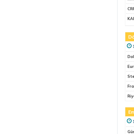
CR
KA
Dö
Do
Eu
Ste
Fr
Riy
Em
Gü