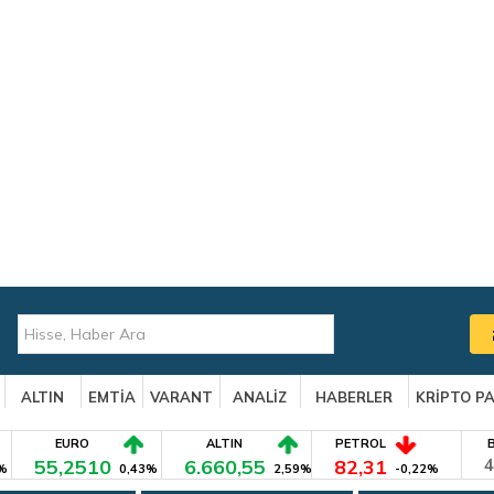
ALTIN
EMTİA
VARANT
ANALİZ
HABERLER
KRİPTO P
EURO
ALTIN
PETROL
55,2510
6.660,55
82,31
4
%
0,43%
2,59%
-0,22%