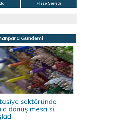
adar
Hisse Senedi
manpara Gündemi
tasiye sektöründe
ula dönüş mesaisi
ladı