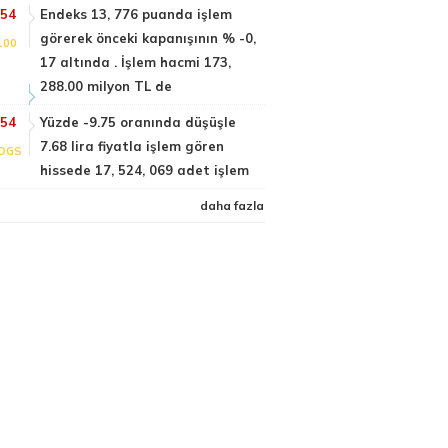
:54
Endeks 13, 776 puanda işlem
görerek önceki kapanışının % -0,
100
17 altında . İşlem hacmi 173,
288.00 milyon TL de
:54
Yüzde -9.75 oranında düşüşle
7.68 lira fiyatla işlem gören
DGS
hissede 17, 524, 069 adet işlem
daha fazla