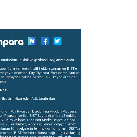
s tarafından 15 dakika gecikmeli sağlanmaktadır.
uşan tüm verilere ait telif hakları tamamen BIST'e
tekrar yayınlanamaz. Pay Piyasası, Borçlanma Araçları
m ve Opsiyon Piyasası verileri BIST kaynaklı en az 15
erdir.
ı Notu
i İletişim Hizmetleri A.Ş. tarafından
ğlanan Pay Piyasası, Borçlanma Araçları Piyasası,
on Piyasası verileri BIST kaynaklı en az 15 dakika
 BIST isim ve logosu Koruma Marka Belgesi altında
iz kullanılamaz, iktibas edilemez, değiştirilemez.
klanan tüm belgelerin telif hakları tamamen BIST'ye
nlanamaz. BIST, verinin sekansı, doğruluğu ve tamlığı
ir garanti vermez. Veri yayınında oluşabilecek