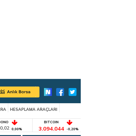
ARA
HESAPLAMA ARAÇLARI
BONO
BITCOIN
0,02
3.094.044
0,00%
-0,20%