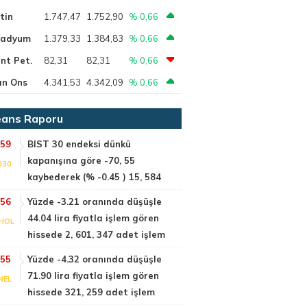
tin
1.747,47
1.752,90
% 0,66
ladyum
1.379,33
1.384,83
% 0,66
nt Pet.
82,31
82,31
% 0,66
ın Ons
4.341,53
4.342,09
% 0,66
ans Raporu
:59
BIST 30 endeksi dünkü
kapanışına göre -70, 55
030
kaybederek (% -0.45 ) 15, 584
:56
Yüzde -3.21 oranında düşüşle
44.04 lira fiyatla işlem gören
HOL
hissede 2, 601, 347 adet işlem
:55
Yüzde -4.32 oranında düşüşle
71.90 lira fiyatla işlem gören
NEL
hissede 321, 259 adet işlem