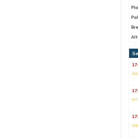
Pla
Pa
Bre
Alt
Se
17
XU
17
NT
17
SA