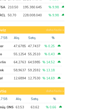
FSA
210,50
195.380.645
% 9,98
RCL
50,70
228.008.040
% 9,98
viz
daha fazla
17:58
Alış
Satış
%
lar
47,6785
47,7437
% 0,25
ro
55,1254
55,2510
% 0,43
rlin
64,2763
64,5985
% 14,52
ank
58,9637
59,2592
% 13,18
al
12,6894
12,7530
% 14,69
tia
daha fazla
17:58
Alış
Satış
%
müş ONS
63,53
63,62
% 0,66