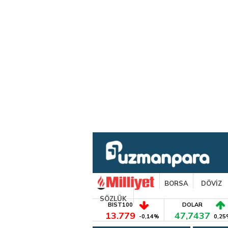
BORSA
DÖVİZ
SÖZLÜK
BIST100
DOLAR
13.779
47,7437
-0,14%
0,25