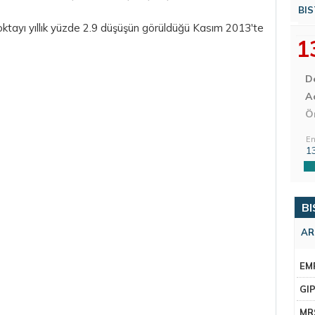
BIS
ktayı yıllık yüzde 2.9 düşüşün görüldüğü Kasım 2013'te
1
D
Aç
Ö
En
1
BI
AR
EM
GI
MR