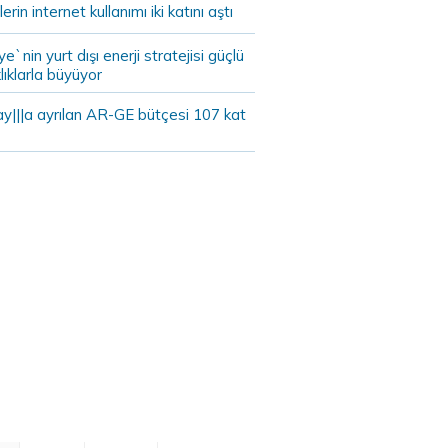
lerin internet kullanımı iki katını aştı
ye`nin yurt dışı enerji stratejisi güçlü
lıklarla büyüyor
ay|||a ayrılan AR-GE bütçesi 107 kat