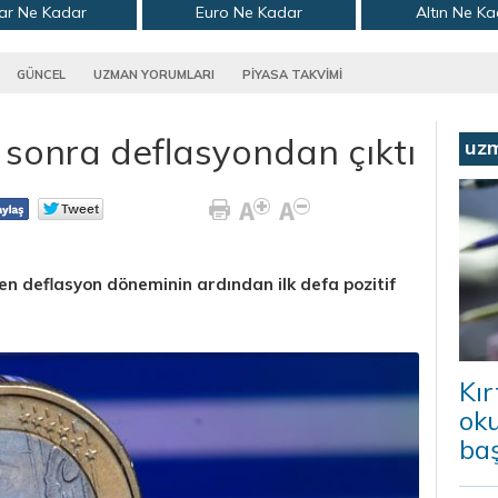
ar Ne Kadar
Euro Ne Kadar
Altın Ne K
GÜNCEL
UZMAN YORUMLARI
PİYASA TAKVİMİ
 sonra deflasyondan çıktı
uz
n deflasyon döneminin ardından ilk defa pozitif
Kır
ok
baş