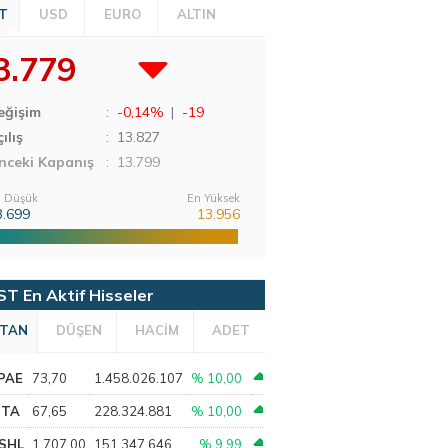
T
USD
EURO
ALTIN
3.779
eğişim
:
-0,14%
|
-19
ılış
:
13.827
nceki Kapanış
: 13.799
 Düşük
En Yüksek
3.699
13.956
ST En Aktif Hisseler
TAN
DÜŞEN
HACİM
ADET
PAE
73,70
1.458.026.107
% 10,00
PTA
67,65
228.324.881
% 10,00
SHL
1.707,00
151.347.646
% 9,99