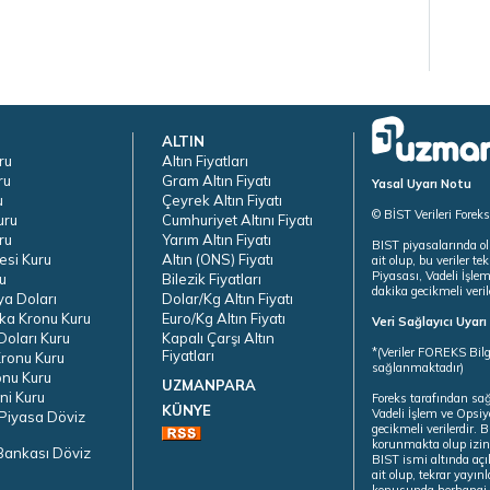
ALTIN
ru
Altın Fiyatları
ru
Gram Altın Fiyatı
Yasal Uyarı Notu
u
Çeyrek Altın Fiyatı
© BİST Verileri Forek
uru
Cumhuriyet Altını Fiyatı
ru
Yarım Altın Fiyatı
BIST piyasalarında ol
esi Kuru
Altın (ONS) Fiyatı
ait olup, bu veriler 
Piyasası, Vadeli İşle
u
Bilezik Fiyatları
dakika gecikmeli veril
ya Doları
Dolar/Kg Altın Fiyatı
ka Kronu Kuru
Euro/Kg Altın Fiyatı
Veri Sağlayıcı Uyar
oları Kuru
Kapalı Çarşı Altın
*(Veriler FOREKS Bilg
Fiyatları
ronu Kuru
sağlanmaktadır)
onu Kuru
UZMANPARA
ni Kuru
Foreks tarafından sa
KÜNYE
Vadeli İşlem ve Opsiy
Piyasa Döviz
gecikmeli verilerdir.
korunmakta olup izins
Bankası Döviz
BIST ismi altında açı
ait olup, tekrar yayı
konusunda herhangi b