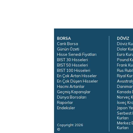
BORSA
DÖVİZ
Canlı Borsa
Döviz Ku
Günün Özeti
Dolar Ku
Hisse Senedi Fiyatları
Euro Kur
BIST 30 Hisseleri
Pound K
BIST 50 Hisseleri
Frank Ku
BIST 100 Hisseleri
Rus Rubl
En Çok Artan Hisseler
Riyal Kur
En Çok Düşen Hisseler
Avustral
Hacmi Artanlar
Danimar
Geçmiş Kapanışlar
Kanada D
Dünya Borsaları
Norveç K
Raporlar
İsveç Kr
Endeksler
Japon Ye
Serbest 
Kurları
Merkez 
Copyright 2026
Kurları
©