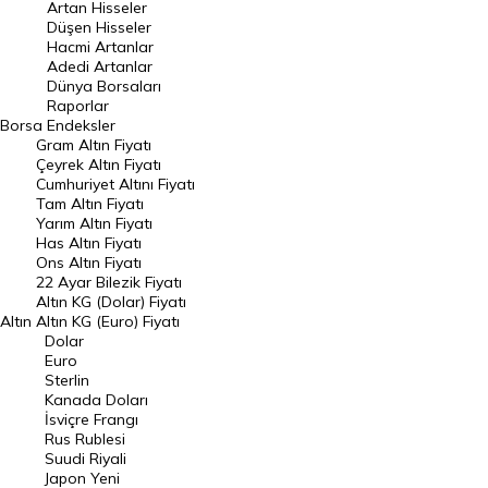
Artan Hisseler
En Çok Düşen Hisseler
Düşen Hisseler
Hacmi Artanlar
Hacmi Artanlar
Adedi Artanlar
Geçmiş Kapanışlar
Dünya Borsaları
Raporlar
Dünya Borsaları
Borsa
Endeksler
Gram Altın Fiyatı
Raporlar
Çeyrek Altın Fiyatı
Endeksler
Cumhuriyet Altını Fiyatı
Tam Altın Fiyatı
Yarım Altın Fiyatı
DÖVİZ
Has Altın Fiyatı
Ons Altın Fiyatı
Döviz Kuru
22 Ayar Bilezik Fiyatı
Dolar Kuru
Altın KG (Dolar) Fiyatı
Altın
Altın KG (Euro) Fiyatı
Euro Kuru
Dolar
Euro
Pound Kuru
Sterlin
Kanada Doları
Frank Kuru
İsviçre Frangı
Riyal Kuru
Rus Rublesi
Suudi Riyali
Avustralya Doları
Japon Yeni