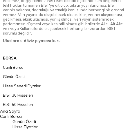
edilemez, değiştirilemez. BIST ismi altında açıklanan tüm belgelerin
telif hakları tamamen BIST'ye ait olup, tekrar yayınlanamaz. BIST,
verinin sekansı, doğruluğu ve tamlığı konusunda herhangi bir garanti
vermez. Veri yayınında oluşabilecek aksaklıklar, verinin ulaşmaması,
gecikmesi, eksik ulaşması, yanlış olması, veri yayın sistemindeki
perfomansın düşmesi veya kesintili olması gibi hallerde Alıcı, Alt Alıcı
ve / veya Kullanıcılarda oluşabilecek herhangi bir zarardan BIST
sorumlu değildir.
Uluslarası döviz piyasası kuru
BORSA
Canlı Borsa
Günün Özeti
Hisse Senedi Fiyatları
BIST 30 Hisseleri
BIST 50 Hisseleri
Ana Sayfa
BIST 100 Hisseleri
Canlı Borsa
Günün Özeti
En Çok Artan Hisseler
Hisse Fiyatları