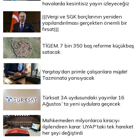
havalarda kesintisiz yayın izleyeceğiz
|||Vergi ve SGK borçlarının yeniden
yapılandırılması gerçekten önemli bir
fırsat|||
TİGEM, 7 bin 350 baş reforme küçükbaş
satacak
Yargıtay’dan primle çalışanlara müjde!
Tazminata yansıyacak
Türksat 3A uydusundaki yayınlar 16
Ağustos`ta yeni uydulara geçecek
Mahkemeden milyonlarca kiracıyı
ilgilendiren karar: UYAP’taki tek hareket
her şeyi değiştirdi