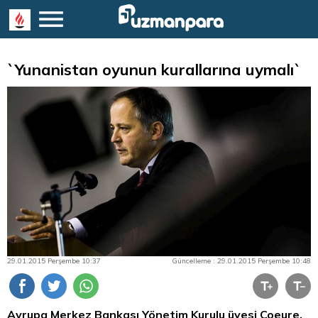
`Yunanistan oyunun kurallarına uymalı`
29.01.2015 Perşembe 10:37
Güncelleme : 29.01.2015 Perşembe 10:48
Avrupa Merkez Bankası Yönetim Kurulu üyesi
Coeure,