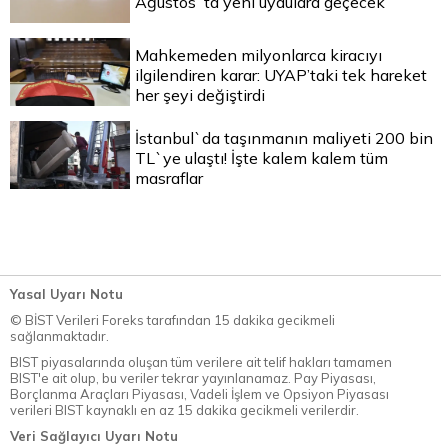
Ağustos`ta yeni uydulara geçecek
Mahkemeden milyonlarca kiracıyı
ilgilendiren karar: UYAP’taki tek hareket
her şeyi değiştirdi
İstanbul`da taşınmanın maliyeti 200 bin
TL`ye ulaştı! İşte kalem kalem tüm
masraflar
Yasal Uyarı Notu
© BİST Verileri Foreks tarafından 15 dakika gecikmeli
sağlanmaktadır.
BIST piyasalarında oluşan tüm verilere ait telif hakları tamamen
BIST'e ait olup, bu veriler tekrar yayınlanamaz. Pay Piyasası,
Borçlanma Araçları Piyasası, Vadeli İşlem ve Opsiyon Piyasası
verileri BIST kaynaklı en az 15 dakika gecikmeli verilerdir.
Veri Sağlayıcı Uyarı Notu