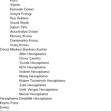
Euro
Pound Kuru
Sterlin
Kanada Doları
Frank Kuru
İsviçre Frangı
Riyal Kuru
Rus Rublesi
Suudi Riyali
Avustralya Doları
Japon Yeni
Avustralya Doları
Danimarka Kronu Kuru
Norveç Kronu
Danimarka Kronu
Kanada Doları Kuru
İsveç Kronu
Döviz
Merkez Bankası Kurlari
Norveç Kronu Kuru
Altın Hesaplama
İsveç Kronu Kuru
Döviz Çevirici
Yüzde Hesaplama
Japon Yeni Kuru
KDV Hesaplama
İndirim Hesaplama
Serbest Piyasa Döviz Kurları
Maaş Hesaplama
Kıdem Tazminatı Hesaplama
Merkez Bankası Döviz Kurları
Zam Hesaplama
Gelir Vergisi Hesaplama
ALTIN
Mesai Hesaplama
Hesaplama
Emeklilik Hesaplama
Altın Fiyatları
Kripto Para
Emtia
Gram Altın Fiyatı