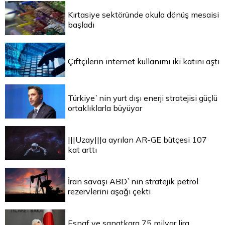
Kırtasiye sektöründe okula dönüş mesaisi
başladı
Çiftçilerin internet kullanımı iki katını aştı
Türkiye`nin yurt dışı enerji stratejisi güçlü
ortaklıklarla büyüyor
|||Uzay|||a ayrılan AR-GE bütçesi 107
kat arttı
İran savaşı ABD`nin stratejik petrol
rezervlerini aşağı çekti
Esnaf ve sanatkara 75 milyar lira