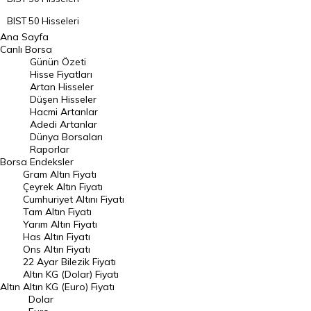
BIST 50 Hisseleri
Ana Sayfa
BIST 100 Hisseleri
Canlı Borsa
Günün Özeti
En Çok Artan Hisseler
Hisse Fiyatları
Artan Hisseler
En Çok Düşen Hisseler
Düşen Hisseler
Hacmi Artanlar
Hacmi Artanlar
Adedi Artanlar
Geçmiş Kapanışlar
Dünya Borsaları
Raporlar
Dünya Borsaları
Borsa
Endeksler
Gram Altın Fiyatı
Raporlar
Çeyrek Altın Fiyatı
Endeksler
Cumhuriyet Altını Fiyatı
Tam Altın Fiyatı
Yarım Altın Fiyatı
DÖVİZ
Has Altın Fiyatı
Ons Altın Fiyatı
Döviz Kuru
22 Ayar Bilezik Fiyatı
Dolar Kuru
Altın KG (Dolar) Fiyatı
Altın
Altın KG (Euro) Fiyatı
Euro Kuru
Dolar