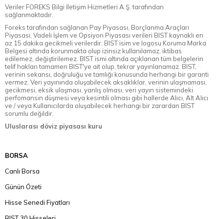
Veriler FOREKS Bilgi İletişim Hizmetleri A.Ş. tarafından
sağlanmaktadır.
Foreks tarafından sağlanan Pay Piyasası, Borçlanma Araçları
Piyasası, Vadeli İşlem ve Opsiyon Piyasası verileri BIST kaynaklı en
az 15 dakika gecikmeli verilerdir. BIST isim ve logosu Koruma Marka
Belgesi altında korunmakta olup izinsiz kullanılamaz, iktibas
edilemez, değiştirilemez. BIST ismi altında açıklanan tüm belgelerin
telif hakları tamamen BIST'ye ait olup, tekrar yayınlanamaz. BIST,
verinin sekansı, doğruluğu ve tamlığı konusunda herhangi bir garanti
vermez. Veri yayınında oluşabilecek aksaklıklar, verinin ulaşmaması,
gecikmesi, eksik ulaşması, yanlış olması, veri yayın sistemindeki
perfomansın düşmesi veya kesintili olması gibi hallerde Alıcı, Alt Alıcı
ve / veya Kullanıcılarda oluşabilecek herhangi bir zarardan BIST
sorumlu değildir.
Uluslarası döviz piyasası kuru
BORSA
Canlı Borsa
Günün Özeti
Hisse Senedi Fiyatları
BIST 30 Hisseleri