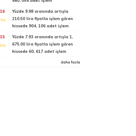
460, 054 adet işlem
:16
Yüzde 9.98 oranında artışla
210.50 lira fiyatla işlem gören
FSA
hissede 904, 106 adet işlem
:15
Yüzde 7.93 oranında artışla 1,
675.00 lira fiyatla işlem gören
SHL
hissede 60, 617 adet işlem
daha fazla