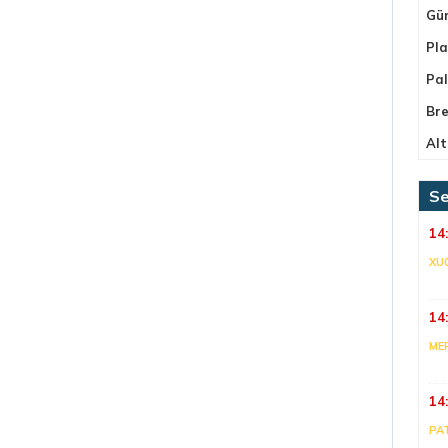
Gü
Pla
Pa
Bre
Alt
Se
14
XU
14
ME
14
PA