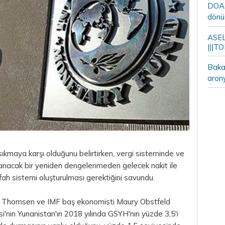
DOA m
dönü
ASELS
|||TO
Bakan
aron
ıkmaya karşı olduğunu belirtirken, vergi sisteminde ve
şanacak bir yeniden dengelenmeden gelecek nakit ile
fah sistemi oluşturulması gerektiğini savundu.
 Thomsen ve IMF baş ekonomisti Maury Obstfeld
i'nin Yunanistan'ın 2018 yılında GSYH'nın yüzde 3,5'i