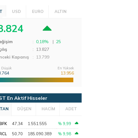
T
USD
EURO
ALTIN
3.824
eğişim
:
0,18%
|
25
ılış
:
13.827
nceki Kapanış
: 13.799
 Düşük
En Yüksek
3.764
13.956
ST En Aktif Hisseler
TAN
DÜŞEN
HACİM
ADET
BFK
47,34
1.551.555
% 9,99
RCL
50,70
185.090.389
% 9,98