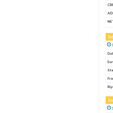
CR
AD
NE
Dö
Do
Eu
Ste
Fr
Riy
Em