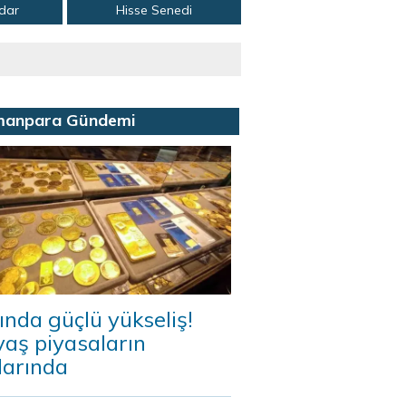
adar
Hisse Senedi
manpara Gündemi
ında güçlü yükseliş!
aş piyasaların
darında