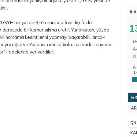
nde durmasının yanlış olduğunu, yüzde 1,5 seviyesinde
tiler.
BIS
SYH'nın yüzde 3,5'i oranında faiz dışı fazla
1
derecede bir kemer sıkma üretir. Yunanistan, yüzde
ekli harcama kesintilerini yapmayı başarabilir, ancak
D
mayacağını ve Yunanistan'ın iddialı uzun vadeli büyüme
Aç
or" ifadelerine yer verdiler.
Ö
En
1
BI
AR
QN
KA