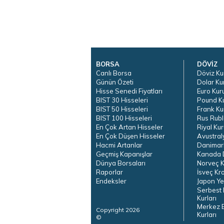
BORSA
DÖVİZ
Canlı Borsa
Döviz Ku
Günün Özeti
Dolar Ku
Hisse Senedi Fiyatları
Euro Kur
BIST 30 Hisseleri
Pound K
BIST 50 Hisseleri
Frank Ku
BIST 100 Hisseleri
Rus Rubl
En Çok Artan Hisseler
Riyal Kur
En Çok Düşen Hisseler
Avustral
Hacmi Artanlar
Danimar
Geçmiş Kapanışlar
Kanada D
Dünya Borsaları
Norveç K
Raporlar
İsveç Kr
Endeksler
Japon Ye
Serbest 
Kurları
Merkez 
Copyright 2026
Kurları
©