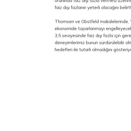
oranında faiz dışı fazla vermesi üzeri
faiz dışı fazlanın yeterli olacağını belirt
Thomsen ve Obstfeld makalelerinde, "G
ekonomide toparlanmayı engelleyecek 
3,5 seviyesinde faiz dışı fazla için ger
deneyimlerimiz bunun sürdürülebilir ol
hedefleri ile tutarlı olmadığını gösteriy