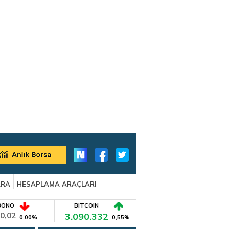
ARA
HESAPLAMA ARAÇLARI
BONO
BITCOIN
0,02
3.090.332
0,00%
0,55%