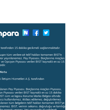
s tarafından 15 dakika gecikmeli sağlanmaktadır.
uşan tüm verilere ait telif hakları tamamen BIST'e
tekrar yayınlanamaz. Pay Piyasası, Borçlanma Araçları
m ve Opsiyon Piyasası verileri BIST kaynaklı en az 15
erdir.
ı Notu
i İletişim Hizmetleri A.Ş. tarafından
ğlanan Pay Piyasası, Borçlanma Araçları Piyasası,
on Piyasası verileri BIST kaynaklı en az 15 dakika
 BIST isim ve logosu Koruma Marka Belgesi altında
iz kullanılamaz, iktibas edilemez, değiştirilemez.
klanan tüm belgelerin telif hakları tamamen BIST'ye
nlanamaz. BIST, verinin sekansı, doğruluğu ve tamlığı
ir garanti vermez. Veri yayınında oluşabilecek