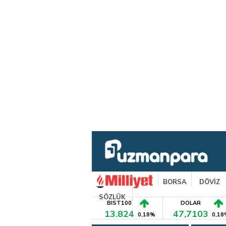
BORSA
DÖVİZ
SÖZLÜK
BIST100
DOLAR
13.824
47,7103
0,18%
0,18