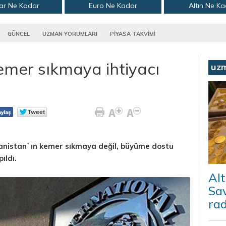
ar Ne Kadar
Euro Ne Kadar
Altın Ne K
GÜNCEL
UZMAN YORUMLARI
PİYASA TAKVİMİ
emer sıkmaya ihtiyacı
uz
anistan`ın kemer sıkmaya değil, büyüme dostu
ıldı.
Alt
Sav
ra