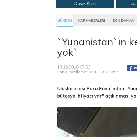
Döviz Kuru
Dol
GÜNDEM
KAP HABERLERİ
SON DAKİKA
`Yunanistan`ın k
yok`
13.12.2016 07:53
Son güncelleme : 13.12.2016 13:57
Uluslararası Para Fonu`ndan "Yun
bütçeye ihtiyacı var" açıklaması yap