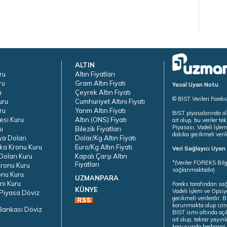
ALTIN
ru
Altın Fiyatları
ru
Gram Altın Fiyatı
Yasal Uyarı Notu
u
Çeyrek Altın Fiyatı
© BİST Verileri Forek
uru
Cumhuriyet Altını Fiyatı
ru
Yarım Altın Fiyatı
BIST piyasalarında ol
esi Kuru
Altın (ONS) Fiyatı
ait olup, bu veriler 
Piyasası, Vadeli İşle
u
Bilezik Fiyatları
dakika gecikmeli veril
ya Doları
Dolar/Kg Altın Fiyatı
ka Kronu Kuru
Euro/Kg Altın Fiyatı
Veri Sağlayıcı Uyar
oları Kuru
Kapalı Çarşı Altın
*(Veriler FOREKS Bilg
Fiyatları
ronu Kuru
sağlanmaktadır)
onu Kuru
UZMANPARA
ni Kuru
Foreks tarafından sa
KÜNYE
Vadeli İşlem ve Opsiy
Piyasa Döviz
gecikmeli verilerdir.
korunmakta olup izins
Bankası Döviz
BIST ismi altında açı
ait olup, tekrar yayı
konusunda herhangi b