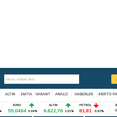
ALTIN
EMTİA
VARANT
ANALİZ
HABERLER
KRİPTO P
EURO
ALTIN
PETROL
55,0464
6.622,76
81,81
4
%
0,06%
2,01%
-0,82%