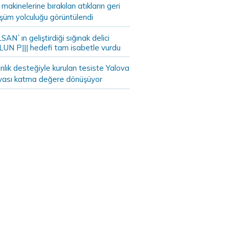
akinelerine bırakılan atıkların geri
şüm yolculuğu görüntülendi
AN`ın geliştirdiği sığınak delici
LUN P||| hedefi tam isabetle vurdu
lık desteğiyle kurulan tesiste Yalova
yası katma değere dönüşüyor