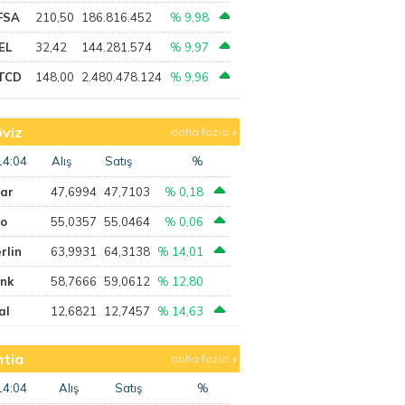
FSA
210,50
186.816.452
% 9,98
EL
32,42
144.281.574
% 9,97
TCD
148,00
2.480.478.124
% 9,96
viz
daha fazla
14:04
Alış
Satış
%
lar
47,6994
47,7103
% 0,18
ro
55,0357
55,0464
% 0,06
rlin
63,9931
64,3138
% 14,01
ank
58,7666
59,0612
% 12,80
al
12,6821
12,7457
% 14,63
tia
daha fazla
14:04
Alış
Satış
%