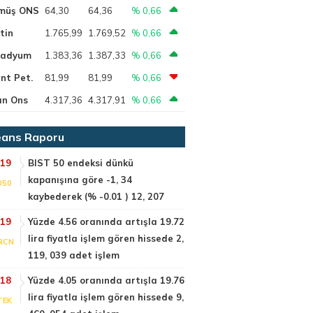
müş ONS
64,30
64,36
% 0,66
tin
1.765,99
1.769,52
% 0,66
ladyum
1.383,36
1.387,33
% 0,66
nt Pet.
81,99
81,99
% 0,66
ın Ons
4.317,36
4.317,91
% 0,66
ans Raporu
:19
BIST 50 endeksi dünkü
kapanışına göre -1, 34
050
kaybederek (% -0.01 ) 12, 207
:19
Yüzde 4.56 oranında artışla 19.72
lira fiyatla işlem gören hissede 2,
RCN
119, 039 adet işlem
:18
Yüzde 4.05 oranında artışla 19.76
lira fiyatla işlem gören hissede 9,
TEK