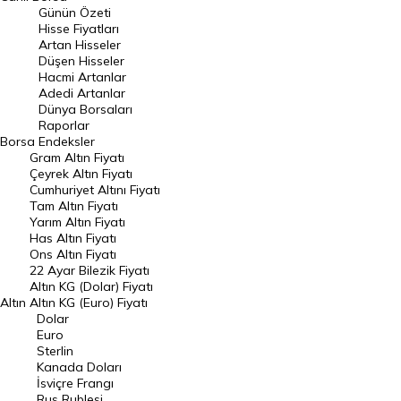
Günün Özeti
En Çok Artan Hisseler
Hisse Fiyatları
Artan Hisseler
En Çok Düşen Hisseler
Düşen Hisseler
Hacmi Artanlar
Hacmi Artanlar
Adedi Artanlar
Geçmiş Kapanışlar
Dünya Borsaları
Raporlar
Dünya Borsaları
Borsa
Endeksler
Gram Altın Fiyatı
Raporlar
Çeyrek Altın Fiyatı
Endeksler
Cumhuriyet Altını Fiyatı
Tam Altın Fiyatı
Yarım Altın Fiyatı
DÖVİZ
Has Altın Fiyatı
Ons Altın Fiyatı
Döviz Kuru
22 Ayar Bilezik Fiyatı
Dolar Kuru
Altın KG (Dolar) Fiyatı
Altın
Altın KG (Euro) Fiyatı
Euro Kuru
Dolar
Euro
Pound Kuru
Sterlin
Kanada Doları
Frank Kuru
İsviçre Frangı
Riyal Kuru
Rus Rublesi