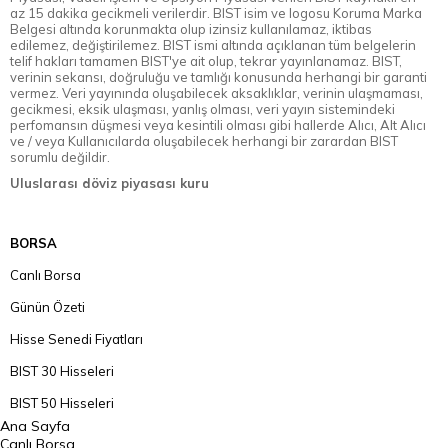
az 15 dakika gecikmeli verilerdir. BIST isim ve logosu Koruma Marka
Belgesi altında korunmakta olup izinsiz kullanılamaz, iktibas
edilemez, değiştirilemez. BIST ismi altında açıklanan tüm belgelerin
telif hakları tamamen BIST'ye ait olup, tekrar yayınlanamaz. BIST,
verinin sekansı, doğruluğu ve tamlığı konusunda herhangi bir garanti
vermez. Veri yayınında oluşabilecek aksaklıklar, verinin ulaşmaması,
gecikmesi, eksik ulaşması, yanlış olması, veri yayın sistemindeki
perfomansın düşmesi veya kesintili olması gibi hallerde Alıcı, Alt Alıcı
ve / veya Kullanıcılarda oluşabilecek herhangi bir zarardan BIST
sorumlu değildir.
Uluslarası döviz piyasası kuru
BORSA
Canlı Borsa
Günün Özeti
Hisse Senedi Fiyatları
BIST 30 Hisseleri
BIST 50 Hisseleri
Ana Sayfa
BIST 100 Hisseleri
Canlı Borsa