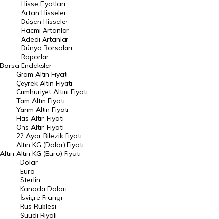
Hisse Fiyatları
Artan Hisseler
En Çok Düşen Hisseler
Düşen Hisseler
Hacmi Artanlar
Hacmi Artanlar
Adedi Artanlar
Geçmiş Kapanışlar
Dünya Borsaları
Raporlar
Dünya Borsaları
Borsa
Endeksler
Gram Altın Fiyatı
Raporlar
Çeyrek Altın Fiyatı
Endeksler
Cumhuriyet Altını Fiyatı
Tam Altın Fiyatı
Yarım Altın Fiyatı
DÖVİZ
Has Altın Fiyatı
Ons Altın Fiyatı
Döviz Kuru
22 Ayar Bilezik Fiyatı
Dolar Kuru
Altın KG (Dolar) Fiyatı
Altın
Altın KG (Euro) Fiyatı
Euro Kuru
Dolar
Euro
Pound Kuru
Sterlin
Kanada Doları
Frank Kuru
İsviçre Frangı
Riyal Kuru
Rus Rublesi
Suudi Riyali