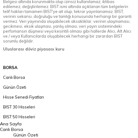
Belgesi altında korunmakta olup izinsiz kullanılamaz, iktibas
edilemez, değiştirilemez. BIST ismi altında açıklanan tüm belgelerin
telif hakları tamamen BIST'ye ait olup, tekrar yayınlanamaz. BIST,
verinin sekansı, doğruluğu ve tamlığı konusunda herhangi bir garanti
vermez. Veri yayınında oluşabilecek aksaklıklar, verinin ulaşmaması,
gecikmesi, eksik ulaşması, yanlış olması, veri yayın sistemindeki
perfomansın düşmesi veya kesintili olması gibi hallerde Alıcı, Alt Alıcı
ve / veya Kullanıcılarda oluşabilecek herhangi bir zarardan BIST
sorumlu değildir.
Uluslarası döviz piyasası kuru
BORSA
Canlı Borsa
Günün Özeti
Hisse Senedi Fiyatları
BIST 30 Hisseleri
BIST 50 Hisseleri
Ana Sayfa
BIST 100 Hisseleri
Canlı Borsa
Günün Özeti
En Çok Artan Hisseler