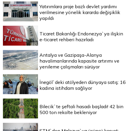
Yatırımlara proje bazlı devlet yardımı
verilmesine yönelik kararda değişiklik
yapıldı
Ticaret Bakanlığı Endonezya`ya ilişkin
e-ticaret rehberi hazırladı
Antalya ve Gazipaşa-Alanya
havalimanlarında kapasite artırımı ve
yenileme çalışmaları sürüyor
İnegöl`deki atölyeden dünyaya satış: 16
kadına istihdam sağlıyor
Bilecik`te şeftali hasadı başladı! 42 bin
500 ton rekolte bekleniyor
STM`den Malezya`ya üçüncü korvet: