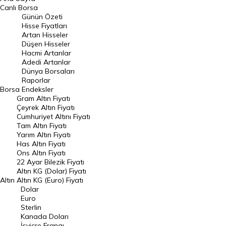
BIST 100 Hisseleri
Canlı Borsa
Günün Özeti
En Çok Artan Hisseler
Hisse Fiyatları
Artan Hisseler
En Çok Düşen Hisseler
Düşen Hisseler
Hacmi Artanlar
Hacmi Artanlar
Adedi Artanlar
Geçmiş Kapanışlar
Dünya Borsaları
Raporlar
Dünya Borsaları
Borsa
Endeksler
Gram Altın Fiyatı
Raporlar
Çeyrek Altın Fiyatı
Endeksler
Cumhuriyet Altını Fiyatı
Tam Altın Fiyatı
Yarım Altın Fiyatı
DÖVİZ
Has Altın Fiyatı
Ons Altın Fiyatı
Döviz Kuru
22 Ayar Bilezik Fiyatı
Dolar Kuru
Altın KG (Dolar) Fiyatı
Altın
Altın KG (Euro) Fiyatı
Euro Kuru
Dolar
Euro
Pound Kuru
Sterlin
Kanada Doları
Frank Kuru
İsviçre Frangı