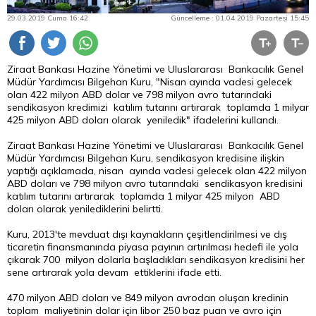
29.03.2019 Cuma 16:42
Güncelleme : 01.04.2019 Pazartesi 15:45
Ziraat Bankası Hazine Yönetimi ve Uluslararası Bankacılık Genel
Müdür Yardımcısı Bilgehan Kuru, "Nisan ayında vadesi gelecek
olan 422 milyon ABD
dolar
ve 798 milyon avro tutarındaki
sendikasyon kredimizi katılım tutarını artırarak toplamda 1 milyar
425 milyon
ABD doları
olarak yeniledik" ifadelerini kullandı.
Ziraat Bankası Hazine Yönetimi ve Uluslararası Bankacılık Genel
Müdür Yardımcısı Bilgehan Kuru, sendikasyon kredisine ilişkin
yaptığı açıklamada, nisan ayında vadesi gelecek olan 422 milyon
ABD doları ve 798 milyon avro tutarındaki sendikasyon kredisini
katılım tutarını artırarak toplamda 1 milyar 425 milyon ABD
doları olarak yenilediklerini belirtti.
Kuru, 2013'te mevduat dışı kaynakların çeşitlendirilmesi ve dış
ticaretin finansmanında piyasa payının artırılması hedefi ile yola
çıkarak 700 milyon dolarla başladıkları sendikasyon kredisini her
sene artırarak yola devam ettiklerini ifade etti.
470 milyon ABD doları ve 849 milyon avrodan oluşan kredinin
toplam maliyetinin dolar için libor 250 baz puan ve avro için