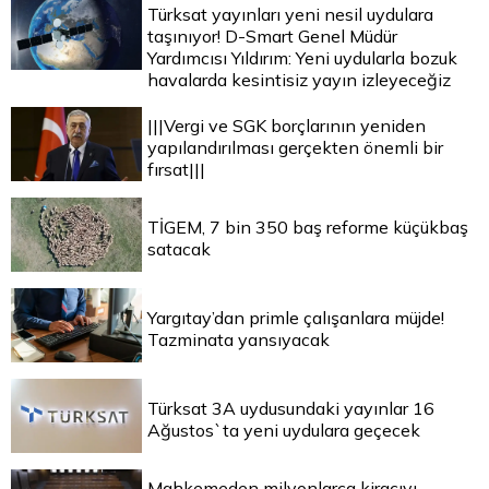
Türksat yayınları yeni nesil uydulara
taşınıyor! D-Smart Genel Müdür
Yardımcısı Yıldırım: Yeni uydularla bozuk
havalarda kesintisiz yayın izleyeceğiz
|||Vergi ve SGK borçlarının yeniden
yapılandırılması gerçekten önemli bir
fırsat|||
TİGEM, 7 bin 350 baş reforme küçükbaş
satacak
Yargıtay’dan primle çalışanlara müjde!
Tazminata yansıyacak
Türksat 3A uydusundaki yayınlar 16
Ağustos`ta yeni uydulara geçecek
Mahkemeden milyonlarca kiracıyı