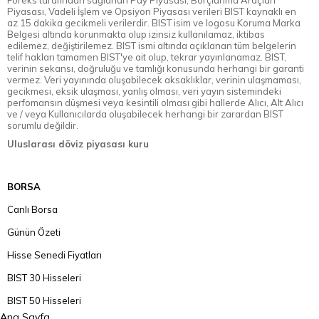
Foreks tarafından sağlanan Pay Piyasası, Borçlanma Araçları
Piyasası, Vadeli İşlem ve Opsiyon Piyasası verileri BIST kaynaklı en
az 15 dakika gecikmeli verilerdir. BIST isim ve logosu Koruma Marka
Belgesi altında korunmakta olup izinsiz kullanılamaz, iktibas
edilemez, değiştirilemez. BIST ismi altında açıklanan tüm belgelerin
telif hakları tamamen BIST'ye ait olup, tekrar yayınlanamaz. BIST,
verinin sekansı, doğruluğu ve tamlığı konusunda herhangi bir garanti
vermez. Veri yayınında oluşabilecek aksaklıklar, verinin ulaşmaması,
gecikmesi, eksik ulaşması, yanlış olması, veri yayın sistemindeki
perfomansın düşmesi veya kesintili olması gibi hallerde Alıcı, Alt Alıcı
ve / veya Kullanıcılarda oluşabilecek herhangi bir zarardan BIST
sorumlu değildir.
Uluslarası döviz piyasası kuru
BORSA
Canlı Borsa
Günün Özeti
Hisse Senedi Fiyatları
BIST 30 Hisseleri
BIST 50 Hisseleri
Ana Sayfa