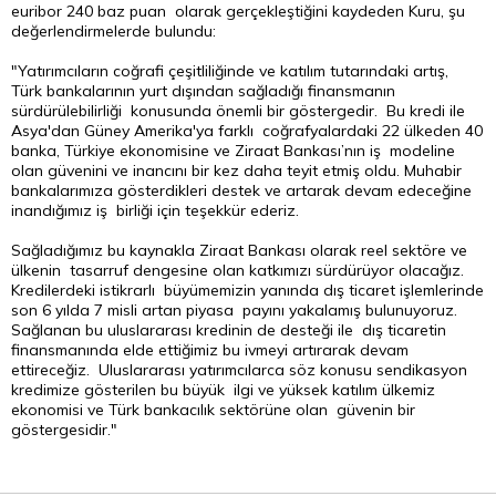
euribor 240 baz puan olarak gerçekleştiğini kaydeden Kuru, şu
değerlendirmelerde bulundu:
"Yatırımcıların coğrafi çeşitliliğinde ve katılım tutarındaki artış,
Türk bankalarının yurt dışından sağladığı finansmanın
sürdürülebilirliği konusunda önemli bir göstergedir. Bu kredi ile
Asya'dan Güney Amerika'ya farklı coğrafyalardaki 22 ülkeden 40
banka, Türkiye ekonomisine ve Ziraat Bankası’nın iş modeline
olan güvenini ve inancını bir kez daha teyit etmiş oldu. Muhabir
bankalarımıza gösterdikleri destek ve artarak devam edeceğine
inandığımız iş birliği için teşekkür ederiz.
Sağladığımız bu kaynakla Ziraat Bankası olarak reel sektöre ve
ülkenin tasarruf dengesine olan katkımızı sürdürüyor olacağız.
Kredilerdeki istikrarlı büyümemizin yanında dış ticaret işlemlerinde
son 6 yılda 7 misli artan piyasa payını yakalamış bulunuyoruz.
Sağlanan bu uluslararası kredinin de desteği ile dış ticaretin
finansmanında elde ettiğimiz bu ivmeyi artırarak devam
ettireceğiz. Uluslararası yatırımcılarca söz konusu sendikasyon
kredimize gösterilen bu büyük ilgi ve yüksek katılım ülkemiz
ekonomisi ve Türk bankacılık sektörüne olan güvenin bir
göstergesidir."