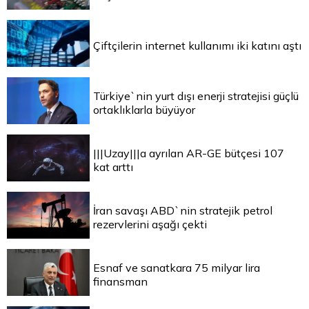
Çiftçilerin internet kullanımı iki katını aştı
Türkiye`nin yurt dışı enerji stratejisi güçlü
ortaklıklarla büyüyor
|||Uzay|||a ayrılan AR-GE bütçesi 107
kat arttı
İran savaşı ABD`nin stratejik petrol
rezervlerini aşağı çekti
Esnaf ve sanatkara 75 milyar lira
finansman