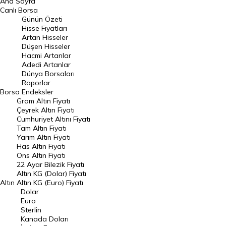
Ana Sayfa
BIST 100 Hisseleri
Canlı Borsa
Günün Özeti
En Çok Artan Hisseler
Hisse Fiyatları
Artan Hisseler
En Çok Düşen Hisseler
Düşen Hisseler
Hacmi Artanlar
Hacmi Artanlar
Adedi Artanlar
Geçmiş Kapanışlar
Dünya Borsaları
Raporlar
Dünya Borsaları
Borsa
Endeksler
Gram Altın Fiyatı
Raporlar
Çeyrek Altın Fiyatı
Endeksler
Cumhuriyet Altını Fiyatı
Tam Altın Fiyatı
Yarım Altın Fiyatı
DÖVİZ
Has Altın Fiyatı
Ons Altın Fiyatı
Döviz Kuru
22 Ayar Bilezik Fiyatı
Dolar Kuru
Altın KG (Dolar) Fiyatı
Altın
Altın KG (Euro) Fiyatı
Euro Kuru
Dolar
Euro
Pound Kuru
Sterlin
Kanada Doları
Frank Kuru