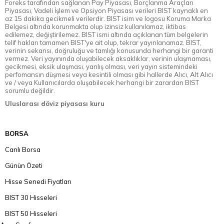
Foreks tarafından sağlanan Pay Piyasası, Borçlanma Araçları
Piyasası, Vadeli İşlem ve Opsiyon Piyasası verileri BIST kaynaklı en
az 15 dakika gecikmeli verilerdir. BIST isim ve logosu Koruma Marka
Belgesi altında korunmakta olup izinsiz kullanılamaz, iktibas
edilemez, değiştirilemez. BIST ismi altında açıklanan tüm belgelerin
telif hakları tamamen BIST'ye ait olup, tekrar yayınlanamaz. BIST,
verinin sekansı, doğruluğu ve tamlığı konusunda herhangi bir garanti
vermez. Veri yayınında oluşabilecek aksaklıklar, verinin ulaşmaması,
gecikmesi, eksik ulaşması, yanlış olması, veri yayın sistemindeki
perfomansın düşmesi veya kesintili olması gibi hallerde Alıcı, Alt Alıcı
ve / veya Kullanıcılarda oluşabilecek herhangi bir zarardan BIST
sorumlu değildir.
Uluslarası döviz piyasası kuru
BORSA
Canlı Borsa
Günün Özeti
Hisse Senedi Fiyatları
BIST 30 Hisseleri
BIST 50 Hisseleri