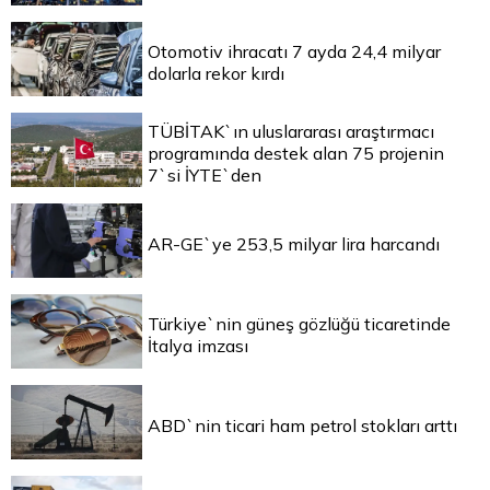
Otomotiv ihracatı 7 ayda 24,4 milyar
dolarla rekor kırdı
TÜBİTAK`ın uluslararası araştırmacı
programında destek alan 75 projenin
7`si İYTE`den
AR-GE`ye 253,5 milyar lira harcandı
Türkiye`nin güneş gözlüğü ticaretinde
İtalya imzası
ABD`nin ticari ham petrol stokları arttı