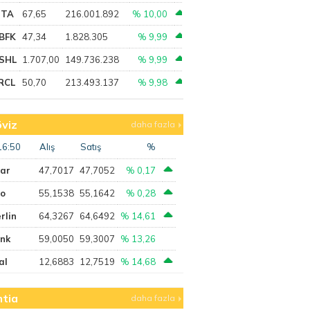
PTA
67,65
216.001.892
% 10,00
BFK
47,34
1.828.305
% 9,99
SHL
1.707,00
149.736.238
% 9,99
RCL
50,70
213.493.137
% 9,98
viz
daha fazla
16:50
Alış
Satış
%
lar
47,7017
47,7052
% 0,17
ro
55,1538
55,1642
% 0,28
rlin
64,3267
64,6492
% 14,61
ank
59,0050
59,3007
% 13,26
al
12,6883
12,7519
% 14,68
tia
daha fazla