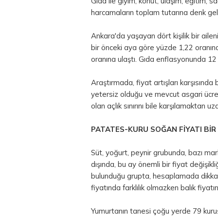
Gıda ile giyim, konut, ulaşım, eğitim, sa
harcamaların toplam tutarına denk gelen 
Ankara'da yaşayan dört kişilik bir aile
bir önceki aya göre yüzde 1,22 oranında
oranına ulaştı. Gıda enflasyonunda 12 
Araştırmada, fiyat artışları karşısında 
yetersiz olduğu ve mevcut asgari ücretin
olan açlık sınırını bile karşılamaktan uza
PATATES-KURU SOĞAN FİYATI BİR
Süt, yoğurt, peynir grubunda, bazı mar
dışında, bu ay önemli bir fiyat değişikli
bulunduğu grupta, hesaplamada dikkate
fiyatında farklılık olmazken balık fiyatın
Yumurtanın tanesi çoğu yerde 79 kuruş