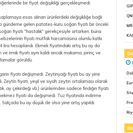
diğerlerinde bir fiyat değişikliği gerçekleşmedi.
GI
QN
plamaya esas alınan ürünlerdeki değişikliğe bağlı
ıkla gündeme gelen patates-kuru soğan fiyatı bir önceki
MR
 soğan fiyatı "hastalık" gerekçesiyle artarken, buna
KA
 sebzelerinin fiyatı mutfak harcamasına olumlu katkı
4 lira hesaplandı. Ekmek fiyatındaki artış bu ay da
 ve irmik fiyatı aynı kaldı ancak makarna, pirinç ve
Dö
rlamalar görüldü.
Do
arin fiyatı değişmedi. Zeytinyağı fiyatı bu ay yine
. Zeytin fiyatı, yeşil ve siyah zeytin ortalaması olarak
Eu
stık, ay çekirdeği vb.) ürünlerinden sadece fındığın fiyatı
Ste
el, pekmez fiyatı da değişmedi. Tuz fiyatında indirime
i. Salçada bu ay düşük de olsa yine artış yapıldı.
Fr
Riy
Em