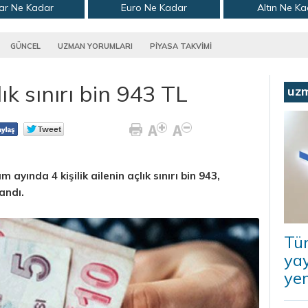
ar Ne Kadar
Euro Ne Kadar
Altın Ne K
GÜNCEL
UZMAN YORUMLARI
PİYASA TAKVİMİ
lık sınırı bin 943 TL
uz
ayında 4 kişilik ailenin açlık sınırı bin 943,
landı.
Tü
ya
ye