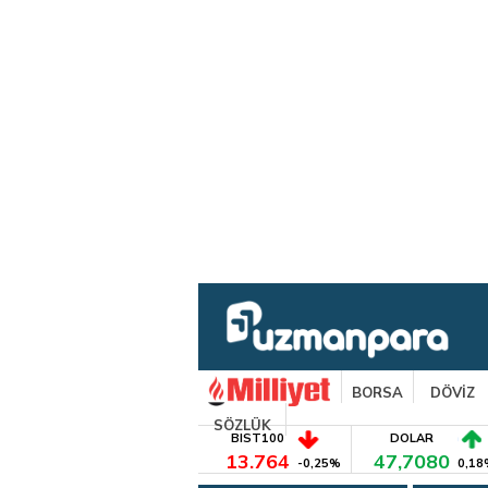
BORSA
DÖVİZ
SÖZLÜK
BIST100
DOLAR
13.764
47,7080
-0,25%
0,18