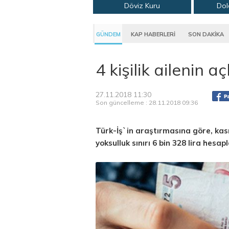
Döviz Kuru
Dol
GÜNDEM
KAP HABERLERİ
SON DAKİKA
4 kişilik ailenin aç
27.11.2018 11:30
Son güncelleme : 28.11.2018 09:36
Türk-İş`in araştırmasına göre, kasım 
yoksulluk sınırı 6 bin 328 lira hesap