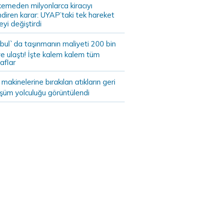
emeden milyonlarca kiracıyı
endiren karar: UYAP’taki tek hareket
eyi değiştirdi
bul`da taşınmanın maliyeti 200 bin
e ulaştı! İşte kalem kalem tüm
aflar
akinelerine bırakılan atıkların geri
şüm yolculuğu görüntülendi