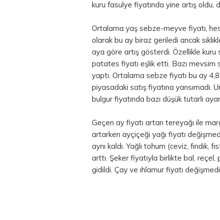
kuru fasulye fiyatında yine artış oldu, 
Ortalama yaş sebze-meyve fiyatı, hesa
olarak bu ay biraz geriledi ancak sıkl
aya göre artış gösterdi. Özellikle kuru
patates fiyatı eşlik etti. Bazı mevsim
yaptı. Ortalama sebze fiyatı bu ay 4,8
piyasadaki satış fiyatına yansımadı. Un
bulgur fiyatında bazı düşük tutarlı aya
Geçen ay fiyatı artan tereyağı ile marg
artarken ayçiçeği yağı fiyatı değişmedi
aynı kaldı. Yağlı tohum (ceviz, fındık, fı
arttı. Şeker fiyatıyla birlikte bal, reç
gidildi. Çay ve ıhlamur fiyatı değişmed