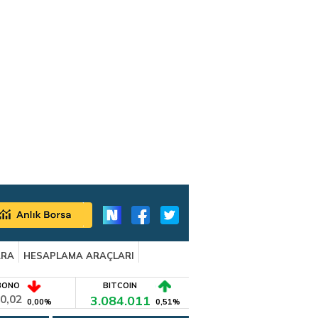
ARA
HESAPLAMA ARAÇLARI
BONO
BITCOIN
0,02
3.084.011
0,00%
0,51%