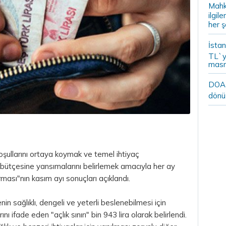
Mahk
ilgil
her ş
İstan
TL`y
masr
DOA m
dönü
koşullarını ortaya koymak ve temel ihtiyaç
e bütçesine yansımalarını belirlemek amacıyla her ay
ırması"nın kasım ayı sonuçları açıklandı.
nin sağlıklı, dengeli ve yeterli beslenebilmesi için
ı ifade eden "açlık sınırı" bin 943
lira
olarak belirlendi.