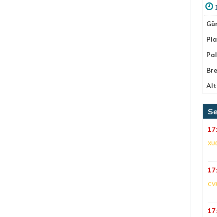
Gü
Pla
Pa
Bre
Alt
Se
17
XU
17
CV
17