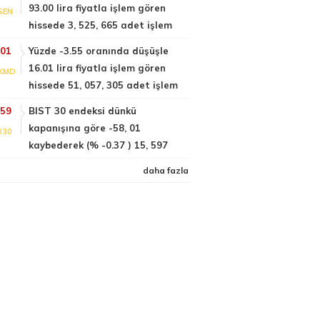
93.00 lira fiyatla işlem gören
SEN
hissede 3, 525, 665 adet işlem
:01
Yüzde -3.55 oranında düşüşle
16.01 lira fiyatla işlem gören
KMD
hissede 51, 057, 305 adet işlem
:59
BIST 30 endeksi dünkü
kapanışına göre -58, 01
030
kaybederek (% -0.37 ) 15, 597
daha fazla