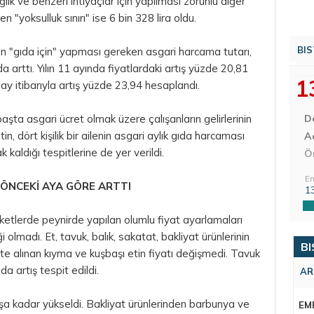
ğlık ve benzeri ihtiyaçlar için yapılması zorunlu diğer
"yoksulluk sınırı" ise 6 bin 328 lira oldu.
BIS
nin "gıda için" yapması gereken asgari harcama tutarı,
 arttı. Yılın 11 ayında fiyatlardaki artış yüzde 20,81
1
ay itibarıyla artış yüzde 23,94 hesaplandı.
başta asgari ücret olmak üzere çalışanların gelirlerinin
D
, dört kişilik bir ailenin asgari aylık gıda harcaması
Aç
k kaldığı tespitlerine de yer verildi.
Ö
En
 ÖNCEKİ AYA GÖRE ARTTI
1
ketlerde peynirde yapılan olumlu fiyat ayarlamaları
ği olmadı. Et, tavuk, balık, sakatat, bakliyat ürünlerinin
BI
 alınan kıyma ve kuşbaşı etin fiyatı değişmedi. Tavuk
da artış tespit edildi.
AR
a kadar yükseldi. Bakliyat ürünlerinden barbunya ve
EM