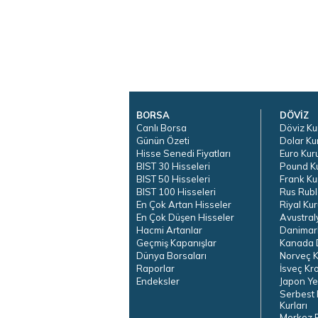
BORSA
DÖVİZ
Canlı Borsa
Döviz Ku
Günün Özeti
Dolar Ku
Hisse Senedi Fiyatları
Euro Kur
BIST 30 Hisseleri
Pound K
BIST 50 Hisseleri
Frank Ku
BIST 100 Hisseleri
Rus Rubl
En Çok Artan Hisseler
Riyal Kur
En Çok Düşen Hisseler
Avustral
Hacmi Artanlar
Danimar
Geçmiş Kapanışlar
Kanada D
Dünya Borsaları
Norveç K
Raporlar
İsveç Kr
Endeksler
Japon Ye
Serbest 
Kurları
Merkez 