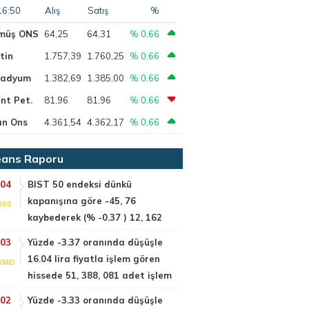
16:50
Alış
Satış
%
müş ONS
64,25
64,31
% 0,66
tin
1.757,39
1.760,25
% 0,66
ladyum
1.382,69
1.385,00
% 0,66
nt Pet.
81,96
81,96
% 0,66
ın Ons
4.361,54
4.362,17
% 0,66
ans Raporu
:04
BIST 50 endeksi dünkü
kapanışına göre -45, 76
050
kaybederek (% -0.37 ) 12, 162
:03
Yüzde -3.37 oranında düşüşle
16.04 lira fiyatla işlem gören
KMD
hissede 51, 388, 081 adet işlem
:02
Yüzde -3.33 oranında düşüşle