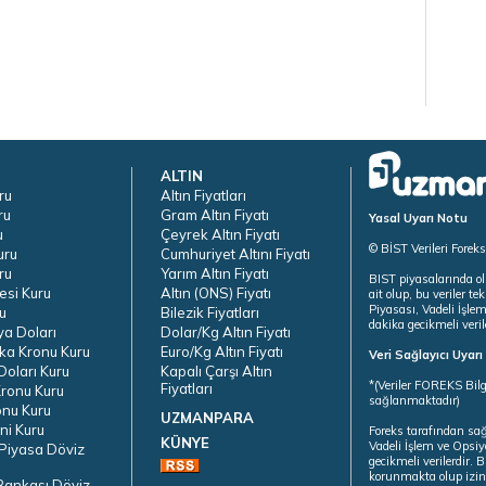
ALTIN
ru
Altın Fiyatları
ru
Gram Altın Fiyatı
Yasal Uyarı Notu
u
Çeyrek Altın Fiyatı
© BİST Verileri Forek
uru
Cumhuriyet Altını Fiyatı
ru
Yarım Altın Fiyatı
BIST piyasalarında ol
esi Kuru
Altın (ONS) Fiyatı
ait olup, bu veriler 
Piyasası, Vadeli İşle
u
Bilezik Fiyatları
dakika gecikmeli veril
ya Doları
Dolar/Kg Altın Fiyatı
ka Kronu Kuru
Euro/Kg Altın Fiyatı
Veri Sağlayıcı Uyar
oları Kuru
Kapalı Çarşı Altın
*(Veriler FOREKS Bilg
Fiyatları
ronu Kuru
sağlanmaktadır)
onu Kuru
UZMANPARA
ni Kuru
Foreks tarafından sa
KÜNYE
Vadeli İşlem ve Opsiy
Piyasa Döviz
gecikmeli verilerdir.
korunmakta olup izins
Bankası Döviz