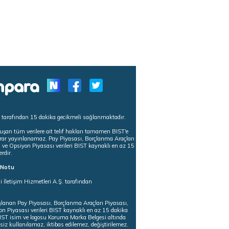
s tarafından 15 dakika gecikmeli sağlanmaktadır.
uşan tüm verilere ait telif hakları tamamen BIST'e
tekrar yayınlanamaz. Pay Piyasası, Borçlanma Araçları
m ve Opsiyon Piyasası verileri BIST kaynaklı en az 15
erdir.
ı Notu
i İletişim Hizmetleri A.Ş. tarafından
ğlanan Pay Piyasası, Borçlanma Araçları Piyasası,
on Piyasası verileri BIST kaynaklı en az 15 dakika
 BIST isim ve logosu Koruma Marka Belgesi altında
iz kullanılamaz, iktibas edilemez, değiştirilemez.