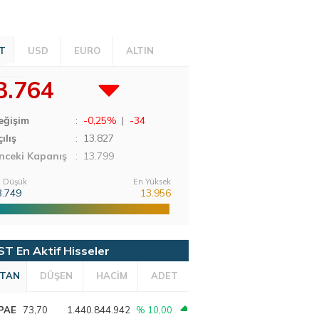
T
USD
EURO
ALTIN
3.764
eğişim
:
-0,25%
|
-34
ılış
:
13.827
nceki Kapanış
: 13.799
 Düşük
En Yüksek
3.749
13.956
ST En Aktif Hisseler
TAN
DÜŞEN
HACİM
ADET
PAE
73,70
1.440.844.942
% 10,00