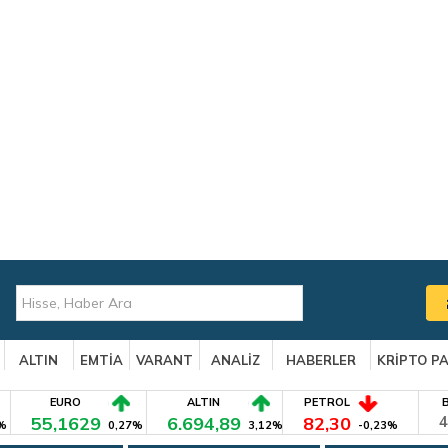
ALTIN
EMTİA
VARANT
ANALİZ
HABERLER
KRİPTO P
EURO
ALTIN
PETROL
55,1629
6.694,89
82,30
4
%
0,27%
3,12%
-0,23%