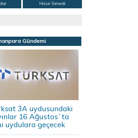
adar
Hisse Senedi
manpara Gündemi
rksat 3A uydusundaki
yınlar 16 Ağustos`ta
ni uydulara geçecek