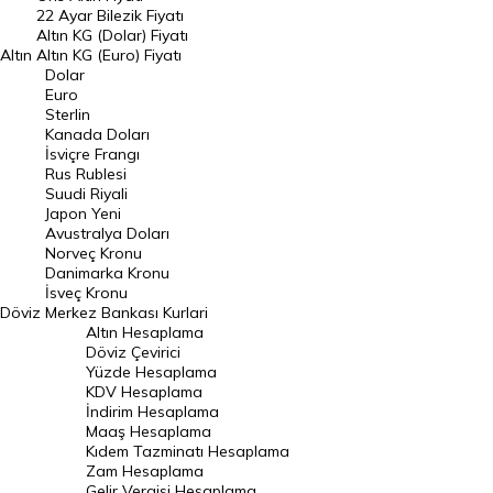
22 Ayar Bilezik Fiyatı
Dolar Kuru
Altın KG (Dolar) Fiyatı
Altın
Altın KG (Euro) Fiyatı
Euro Kuru
Dolar
Euro
Pound Kuru
Sterlin
Kanada Doları
Frank Kuru
İsviçre Frangı
Riyal Kuru
Rus Rublesi
Suudi Riyali
Avustralya Doları
Japon Yeni
Avustralya Doları
Danimarka Kronu Kuru
Norveç Kronu
Danimarka Kronu
Kanada Doları Kuru
İsveç Kronu
Döviz
Merkez Bankası Kurlari
Norveç Kronu Kuru
Altın Hesaplama
İsveç Kronu Kuru
Döviz Çevirici
Yüzde Hesaplama
Japon Yeni Kuru
KDV Hesaplama
İndirim Hesaplama
Serbest Piyasa Döviz Kurları
Maaş Hesaplama
Kıdem Tazminatı Hesaplama
Merkez Bankası Döviz Kurları
Zam Hesaplama
Gelir Vergisi Hesaplama