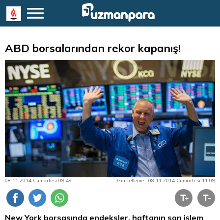
ABD borsalarından rekor kapanış!
08.11.2014 Cumartesi 09:49
Güncelleme : 08.11.2014 Cumartesi 11:09
New York borsasında endeksler, haftanın son işlem