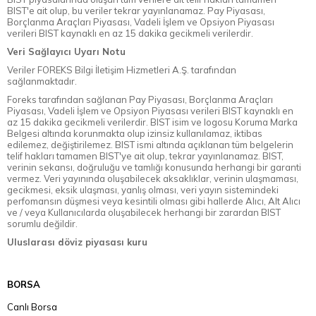
BIST'e ait olup, bu veriler tekrar yayınlanamaz. Pay Piyasası,
Borçlanma Araçları Piyasası, Vadeli İşlem ve Opsiyon Piyasası
verileri BIST kaynaklı en az 15 dakika gecikmeli verilerdir.
Veri Sağlayıcı Uyarı Notu
Veriler FOREKS Bilgi İletişim Hizmetleri A.Ş. tarafından
sağlanmaktadır.
Foreks tarafından sağlanan Pay Piyasası, Borçlanma Araçları
Piyasası, Vadeli İşlem ve Opsiyon Piyasası verileri BIST kaynaklı en
az 15 dakika gecikmeli verilerdir. BIST isim ve logosu Koruma Marka
Belgesi altında korunmakta olup izinsiz kullanılamaz, iktibas
edilemez, değiştirilemez. BIST ismi altında açıklanan tüm belgelerin
telif hakları tamamen BIST'ye ait olup, tekrar yayınlanamaz. BIST,
verinin sekansı, doğruluğu ve tamlığı konusunda herhangi bir garanti
vermez. Veri yayınında oluşabilecek aksaklıklar, verinin ulaşmaması,
gecikmesi, eksik ulaşması, yanlış olması, veri yayın sistemindeki
perfomansın düşmesi veya kesintili olması gibi hallerde Alıcı, Alt Alıcı
ve / veya Kullanıcılarda oluşabilecek herhangi bir zarardan BIST
sorumlu değildir.
Uluslarası döviz piyasası kuru
BORSA
Canlı Borsa