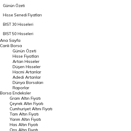
Günün Özeti
Hisse Senedi Fiyatları
BIST 30 Hisseleri
BIST 50 Hisseleri
Ana Sayfa
BIST 100 Hisseleri
Canlı Borsa
Günün Özeti
En Çok Artan Hisseler
Hisse Fiyatları
Artan Hisseler
En Çok Düşen Hisseler
Düşen Hisseler
Hacmi Artanlar
Hacmi Artanlar
Adedi Artanlar
Geçmiş Kapanışlar
Dünya Borsaları
Raporlar
Dünya Borsaları
Borsa
Endeksler
Gram Altın Fiyatı
Raporlar
Çeyrek Altın Fiyatı
Endeksler
Cumhuriyet Altını Fiyatı
Tam Altın Fiyatı
Yarım Altın Fiyatı
DÖVİZ
Has Altın Fiyatı
Ons Altın Fiyatı
Döviz Kuru