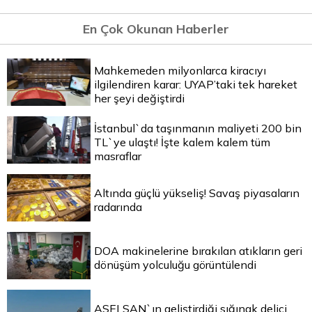
En Çok Okunan Haberler
Mahkemeden milyonlarca kiracıyı
ilgilendiren karar: UYAP’taki tek hareket
her şeyi değiştirdi
İstanbul`da taşınmanın maliyeti 200 bin
TL`ye ulaştı! İşte kalem kalem tüm
masraflar
Altında güçlü yükseliş! Savaş piyasaların
radarında
DOA makinelerine bırakılan atıkların geri
dönüşüm yolculuğu görüntülendi
ASELSAN`ın geliştirdiği sığınak delici