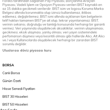
Foreks tarafından sağlanan Pay Piyasası, Borçlanma Araçları
Piyasası, Vadeli İşlem ve Opsiyon Piyasası verileri BIST kaynaklı en
az 15 dakika gecikmeli verilerdir. BIST isim ve logosu Koruma Marka
Belgesi altında korunmakta olup izinsiz kullanılamaz, iktibas
edilemez, değiştirilemez. BIST ismi altında açıklanan tüm belgelerin
telif hakları tamamen BIST'ye ait olup, tekrar yayınlanamaz. BIST,
verinin sekansı, doğruluğu ve tamlığı konusunda herhangi bir garanti
vermez. Veri yayınında oluşabilecek aksaklıklar, verinin ulaşmaması,
gecikmesi, eksik ulaşması, yanlış olması, veri yayın sistemindeki
perfomansın düşmesi veya kesintili olması gibi hallerde Alıcı, Alt Alıcı
ve / veya Kullanıcılarda oluşabilecek herhangi bir zarardan BIST
sorumlu değildir.
Uluslarası döviz piyasası kuru
BORSA
Canlı Borsa
Günün Özeti
Hisse Senedi Fiyatları
BIST 30 Hisseleri
BIST 50 Hisseleri