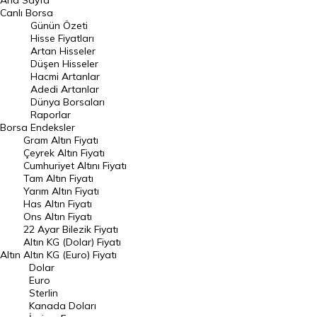
Ana Sayfa
BIST 100 Hisseleri
Canlı Borsa
Günün Özeti
En Çok Artan Hisseler
Hisse Fiyatları
Artan Hisseler
En Çok Düşen Hisseler
Düşen Hisseler
Hacmi Artanlar
Hacmi Artanlar
Adedi Artanlar
Geçmiş Kapanışlar
Dünya Borsaları
Raporlar
Dünya Borsaları
Borsa
Endeksler
Gram Altın Fiyatı
Raporlar
Çeyrek Altın Fiyatı
Endeksler
Cumhuriyet Altını Fiyatı
Tam Altın Fiyatı
Yarım Altın Fiyatı
DÖVİZ
Has Altın Fiyatı
Ons Altın Fiyatı
Döviz Kuru
22 Ayar Bilezik Fiyatı
Dolar Kuru
Altın KG (Dolar) Fiyatı
Altın
Altın KG (Euro) Fiyatı
Euro Kuru
Dolar
Euro
Pound Kuru
Sterlin
Kanada Doları
Frank Kuru