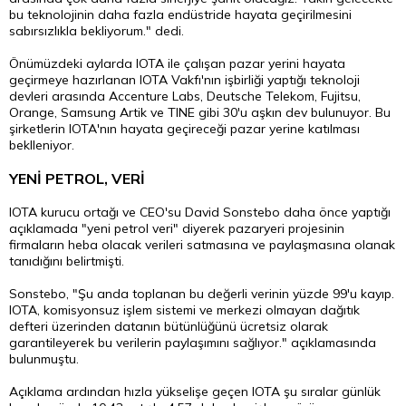
bu teknolojinin daha fazla endüstride hayata geçirilmesini
sabırsızlıkla bekliyorum." dedi.
Önümüzdeki aylarda IOTA ile çalışan pazar yerini hayata
geçirmeye hazırlanan IOTA Vakfı'nın işbirliği yaptığı teknoloji
devleri arasında Accenture Labs, Deutsche Telekom, Fujitsu,
Orange, Samsung Artik ve TINE gibi 30'u aşkın dev bulunuyor. Bu
şirketlerin IOTA'nın hayata geçireceği pazar yerine katılması
beklleniyor.
YENİ PETROL, VERİ
IOTA kurucu ortağı ve CEO'su David Sonstebo daha önce yaptığı
açıklamada "yeni petrol veri" diyerek pazaryeri projesinin
firmaların heba olacak verileri satmasına ve paylaşmasına olanak
tanıdığını belirtmişti.
Sonstebo, "Şu anda toplanan bu değerli verinin yüzde 99'u kayıp.
IOTA, komisyonsuz işlem sistemi ve merkezi olmayan dağıtık
defteri üzerinden datanın bütünlüğünü ücretsiz olarak
garantileyerek bu verilerin paylaşımını sağlıyor." açıklamasında
bulunmuştu.
Açıklama ardından hızla yükselişe geçen IOTA şu sıralar günlük