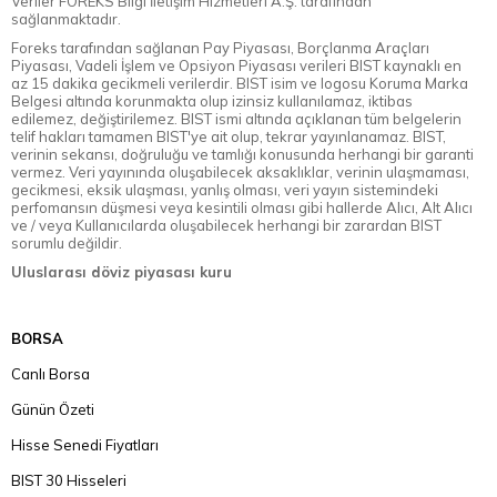
Veriler FOREKS Bilgi İletişim Hizmetleri A.Ş. tarafından
sağlanmaktadır.
Foreks tarafından sağlanan Pay Piyasası, Borçlanma Araçları
Piyasası, Vadeli İşlem ve Opsiyon Piyasası verileri BIST kaynaklı en
az 15 dakika gecikmeli verilerdir. BIST isim ve logosu Koruma Marka
Belgesi altında korunmakta olup izinsiz kullanılamaz, iktibas
edilemez, değiştirilemez. BIST ismi altında açıklanan tüm belgelerin
telif hakları tamamen BIST'ye ait olup, tekrar yayınlanamaz. BIST,
verinin sekansı, doğruluğu ve tamlığı konusunda herhangi bir garanti
vermez. Veri yayınında oluşabilecek aksaklıklar, verinin ulaşmaması,
gecikmesi, eksik ulaşması, yanlış olması, veri yayın sistemindeki
perfomansın düşmesi veya kesintili olması gibi hallerde Alıcı, Alt Alıcı
ve / veya Kullanıcılarda oluşabilecek herhangi bir zarardan BIST
sorumlu değildir.
Uluslarası döviz piyasası kuru
BORSA
Canlı Borsa
Günün Özeti
Hisse Senedi Fiyatları
BIST 30 Hisseleri