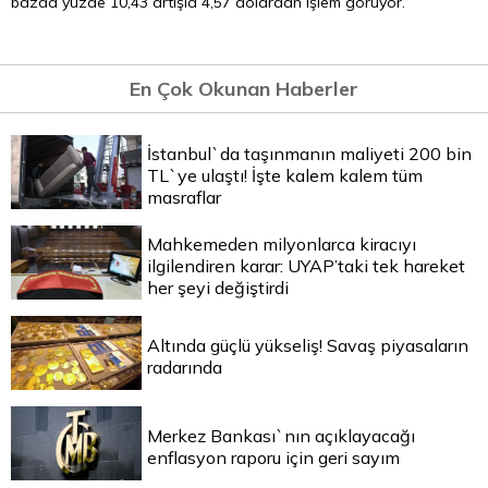
bazda yüzde 10,43 artışla 4,57 dolardan işlem görüyor.
En Çok Okunan Haberler
İstanbul`da taşınmanın maliyeti 200 bin
TL`ye ulaştı! İşte kalem kalem tüm
masraflar
Mahkemeden milyonlarca kiracıyı
ilgilendiren karar: UYAP’taki tek hareket
her şeyi değiştirdi
Altında güçlü yükseliş! Savaş piyasaların
radarında
Merkez Bankası`nın açıklayacağı
enflasyon raporu için geri sayım