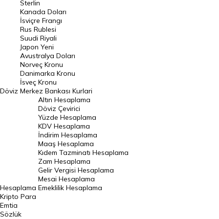
Sterlin
Kanada Doları
Frank Kuru
İsviçre Frangı
Riyal Kuru
Rus Rublesi
Suudi Riyali
Avustralya Doları
Japon Yeni
Avustralya Doları
Danimarka Kronu Kuru
Norveç Kronu
Danimarka Kronu
Kanada Doları Kuru
İsveç Kronu
Döviz
Merkez Bankası Kurlari
Norveç Kronu Kuru
Altın Hesaplama
İsveç Kronu Kuru
Döviz Çevirici
Yüzde Hesaplama
Japon Yeni Kuru
KDV Hesaplama
İndirim Hesaplama
Serbest Piyasa Döviz Kurları
Maaş Hesaplama
Kıdem Tazminatı Hesaplama
Merkez Bankası Döviz Kurları
Zam Hesaplama
Gelir Vergisi Hesaplama
ALTIN
Mesai Hesaplama
Hesaplama
Emeklilik Hesaplama
Altın Fiyatları
Kripto Para
Emtia
Gram Altın Fiyatı
Sözlük