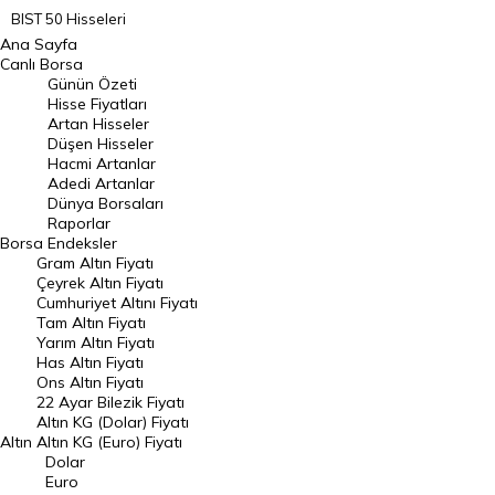
BIST 50 Hisseleri
Ana Sayfa
BIST 100 Hisseleri
Canlı Borsa
Günün Özeti
En Çok Artan Hisseler
Hisse Fiyatları
Artan Hisseler
En Çok Düşen Hisseler
Düşen Hisseler
Hacmi Artanlar
Hacmi Artanlar
Adedi Artanlar
Geçmiş Kapanışlar
Dünya Borsaları
Raporlar
Dünya Borsaları
Borsa
Endeksler
Gram Altın Fiyatı
Raporlar
Çeyrek Altın Fiyatı
Endeksler
Cumhuriyet Altını Fiyatı
Tam Altın Fiyatı
Yarım Altın Fiyatı
DÖVİZ
Has Altın Fiyatı
Ons Altın Fiyatı
Döviz Kuru
22 Ayar Bilezik Fiyatı
Dolar Kuru
Altın KG (Dolar) Fiyatı
Altın
Altın KG (Euro) Fiyatı
Euro Kuru
Dolar
Euro
Pound Kuru