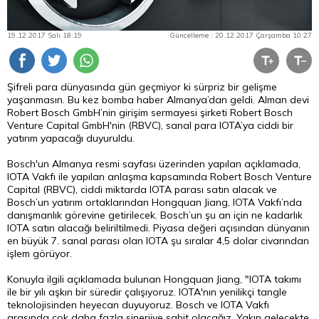
19.12.2017 Salı 18:19
Güncelleme : 20.12.2017 Çarşamba 10:27
Şifreli
para
dünyasında gün geçmiyor ki sürpriz bir gelişme
yaşanmasın. Bu kez bomba haber Almanya’dan geldi. Alman devi
Robert Bosch GmbH’nin girişim sermayesi şirketi Robert Bosch
Venture Capital GmbH'nin (RBVC), sanal para IOTA’ya ciddi bir
yatırım yapacağı duyuruldu.
Bosch'un Almanya resmi sayfası üzerinden yapılan açıklamada,
IOTA Vakfı ile yapılan anlaşma kapsamında Robert Bosch Venture
Capital (RBVC), ciddi miktarda IOTA parası satın alacak ve
Bosch’un yatırım ortaklarından Hongquan Jiang, IOTA Vakfı’nda
danışmanlık görevine getirilecek. Bosch’un şu an için ne kadarlık
IOTA satın alacağı beliriltilmedi. Piyasa değeri açısından dünyanın
en büyük 7. sanal parası olan IOTA şu sıralar 4,5
dolar
civarından
işlem görüyor.
Konuyla ilgili açıklamada bulunan Hongquan Jiang, "IOTA takımı
ile bir yılı aşkın bir süredir çalışıyoruz. IOTA'nın yenilikçi tangle
teknolojisinden heyecan duyuyoruz. Bosch ve IOTA Vakfı
arasında çok daha fazla sinerjiye şahit olacağız. Yakın gelecekte