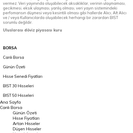
vermez. Veri yayınında oluşabilecek aksaklıklar, verinin ulaşmaması,
gecikmesi, eksik ulaşması, yanlış olması, veri yayın sistemindeki
perfomansın düşmesi veya kesintili olması gibi hallerde Alıcı, Alt Alıcı
ve / veya Kullanıcılarda oluşabilecek herhangi bir zarardan BIST
sorumlu değildir.
Uluslarası döviz piyasası kuru
BORSA
Canlı Borsa
Günün Özeti
Hisse Senedi Fiyatları
BIST 30 Hisseleri
BIST 50 Hisseleri
Ana Sayfa
BIST 100 Hisseleri
Canlı Borsa
Günün Özeti
En Çok Artan Hisseler
Hisse Fiyatları
Artan Hisseler
En Çok Düşen Hisseler
Düşen Hisseler