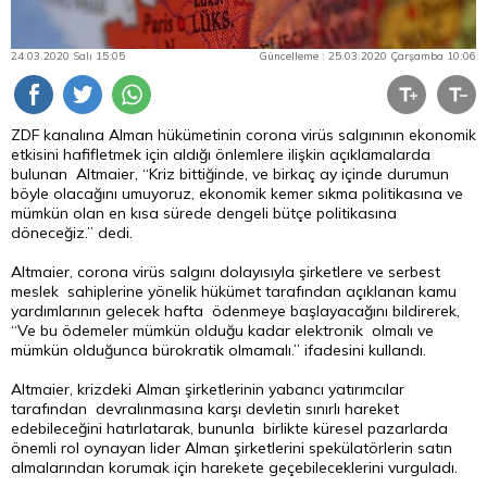
24.03.2020 Salı 15:05
Güncelleme : 25.03.2020 Çarşamba 10:06
ZDF kanalına Alman hükümetinin corona virüs salgınının ekonomik
etkisini hafifletmek için aldığı önlemlere ilişkin açıklamalarda
bulunan Altmaier, “Kriz bittiğinde, ve birkaç ay içinde durumun
böyle olacağını umuyoruz, ekonomik kemer sıkma politikasına ve
mümkün olan en kısa sürede dengeli bütçe politikasına
döneceğiz.” dedi.
Altmaier, corona virüs salgını dolayısıyla şirketlere ve serbest
meslek sahiplerine yönelik hükümet tarafından açıklanan kamu
yardımlarının gelecek hafta ödenmeye başlayacağını bildirerek,
“Ve bu ödemeler mümkün olduğu kadar elektronik olmalı ve
mümkün olduğunca bürokratik olmamalı.” ifadesini kullandı.
Altmaier, krizdeki Alman şirketlerinin yabancı yatırımcılar
tarafından devralınmasına karşı devletin sınırlı hareket
edebileceğini hatırlatarak, bununla birlikte küresel pazarlarda
önemli rol oynayan lider Alman şirketlerini spekülatörlerin satın
almalarından korumak için harekete geçebileceklerini vurguladı.