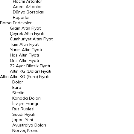
Hacmi Artanlar
Hacmi Artanlar
Adedi Artanlar
Geçmiş Kapanışlar
Dünya Borsaları
Raporlar
Dünya Borsaları
Borsa
Endeksler
Gram Altın Fiyatı
Raporlar
Çeyrek Altın Fiyatı
Endeksler
Cumhuriyet Altını Fiyatı
Tam Altın Fiyatı
Yarım Altın Fiyatı
DÖVİZ
Has Altın Fiyatı
Ons Altın Fiyatı
Döviz Kuru
22 Ayar Bilezik Fiyatı
Dolar Kuru
Altın KG (Dolar) Fiyatı
Altın
Altın KG (Euro) Fiyatı
Euro Kuru
Dolar
Euro
Pound Kuru
Sterlin
Kanada Doları
Frank Kuru
İsviçre Frangı
Riyal Kuru
Rus Rublesi
Suudi Riyali
Avustralya Doları
Japon Yeni
Avustralya Doları
Danimarka Kronu Kuru
Norveç Kronu