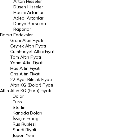
Artan Hisseler
En Çok Düşen Hisseler
Düşen Hisseler
Hacmi Artanlar
Hacmi Artanlar
Adedi Artanlar
Geçmiş Kapanışlar
Dünya Borsaları
Raporlar
Dünya Borsaları
Borsa
Endeksler
Gram Altın Fiyatı
Raporlar
Çeyrek Altın Fiyatı
Endeksler
Cumhuriyet Altını Fiyatı
Tam Altın Fiyatı
Yarım Altın Fiyatı
DÖVİZ
Has Altın Fiyatı
Ons Altın Fiyatı
Döviz Kuru
22 Ayar Bilezik Fiyatı
Dolar Kuru
Altın KG (Dolar) Fiyatı
Altın
Altın KG (Euro) Fiyatı
Euro Kuru
Dolar
Euro
Pound Kuru
Sterlin
Kanada Doları
Frank Kuru
İsviçre Frangı
Riyal Kuru
Rus Rublesi
Suudi Riyali
Avustralya Doları
Japon Yeni