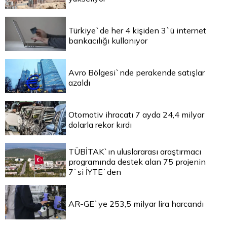
Türkiye`de her 4 kişiden 3`ü internet
bankacılığı kullanıyor
Avro Bölgesi`nde perakende satışlar
azaldı
Otomotiv ihracatı 7 ayda 24,4 milyar
dolarla rekor kırdı
TÜBİTAK`ın uluslararası araştırmacı
programında destek alan 75 projenin
7`si İYTE`den
AR-GE`ye 253,5 milyar lira harcandı