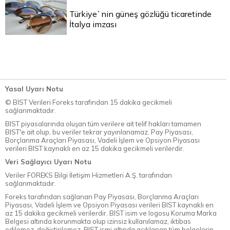
Türkiye`nin güneş gözlüğü ticaretinde
İtalya imzası
Yasal Uyarı Notu
© BİST Verileri Foreks tarafından 15 dakika gecikmeli
sağlanmaktadır.
BIST piyasalarında oluşan tüm verilere ait telif hakları tamamen
BIST'e ait olup, bu veriler tekrar yayınlanamaz. Pay Piyasası,
Borçlanma Araçları Piyasası, Vadeli İşlem ve Opsiyon Piyasası
verileri BIST kaynaklı en az 15 dakika gecikmeli verilerdir.
Veri Sağlayıcı Uyarı Notu
Veriler FOREKS Bilgi İletişim Hizmetleri A.Ş. tarafından
sağlanmaktadır.
Foreks tarafından sağlanan Pay Piyasası, Borçlanma Araçları
Piyasası, Vadeli İşlem ve Opsiyon Piyasası verileri BIST kaynaklı en
az 15 dakika gecikmeli verilerdir. BIST isim ve logosu Koruma Marka
Belgesi altında korunmakta olup izinsiz kullanılamaz, iktibas
edilemez, değiştirilemez. BIST ismi altında açıklanan tüm belgelerin