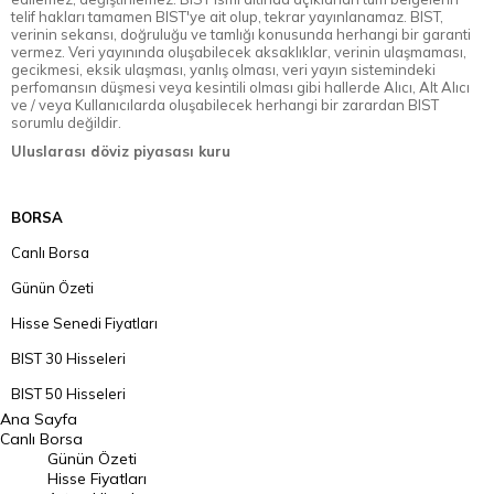
telif hakları tamamen BIST'ye ait olup, tekrar yayınlanamaz. BIST,
verinin sekansı, doğruluğu ve tamlığı konusunda herhangi bir garanti
vermez. Veri yayınında oluşabilecek aksaklıklar, verinin ulaşmaması,
gecikmesi, eksik ulaşması, yanlış olması, veri yayın sistemindeki
perfomansın düşmesi veya kesintili olması gibi hallerde Alıcı, Alt Alıcı
ve / veya Kullanıcılarda oluşabilecek herhangi bir zarardan BIST
sorumlu değildir.
Uluslarası döviz piyasası kuru
BORSA
Canlı Borsa
Günün Özeti
Hisse Senedi Fiyatları
BIST 30 Hisseleri
BIST 50 Hisseleri
Ana Sayfa
BIST 100 Hisseleri
Canlı Borsa
Günün Özeti
En Çok Artan Hisseler
Hisse Fiyatları