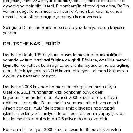
gerçekleştirilen 230 milyar dolarlık şüpheli işlemlerde nasıl bir rol
oynadığına dair bilgi istedi. Bloomberg’in aktardığına göre, BaF'ın,
verilerin değerlendirilmesinden sonra Alman bankası hakkında
resmi bir soruşturma açıp açmamaya karar verecek.
Salı günü Deutsche Bank borsalarda yüzde 6’ya varan kayıplar
yaşadı.
DEUTSCHE NASIL ERİDİ?
Deutsche Bank, 1990’lı yılların başında mevduat bankacılığının
yanında yatırım bankacılığı işine de girdi. Böylece, özellikle menkul
kıymetler ve yüksek kaldıraçlı türev ürünler piyasalarına da açılmış
oldu. Bu hikaye çöküşü 2008 krizini tetikleyen Lehman Brothers’ın
öyküsüyle benzerlik taşıyor.
Deutsche 2008 krizinde batmadı ancak gelirleri hızla düştü.
Özellikle, 2011 Yunanistan krizi bankanın büyük gelir
kaybetmesine neden oldu. Ayrıca, 2008 krizi sonrası ortaya
dökülen skandallar Deutsche’nin sermaye erime hızını artırdı.
Alman bankası, ABD´de ipotekli emlak piyasasında yaptığı
işlemler nedeniyle 14 milyar dolar, libor faizlerinin yapay şekilde
belirlenmesi skandalında da 2.5 milyar
dolar
ceza aldı.
Bankanın hisse fiyatı 2008 krizi öncesinde 88 euroluk zirveleri