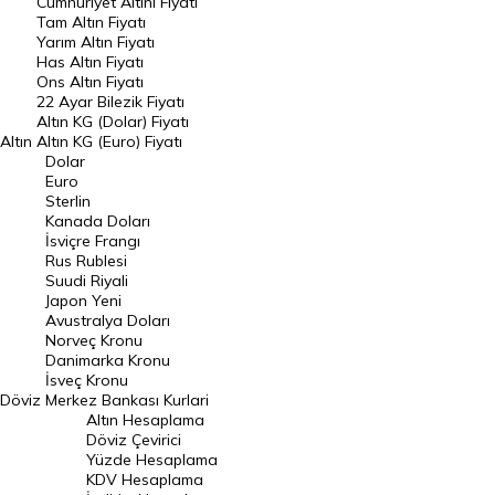
Endeksler
Cumhuriyet Altını Fiyatı
Tam Altın Fiyatı
Yarım Altın Fiyatı
DÖVİZ
Has Altın Fiyatı
Ons Altın Fiyatı
Döviz Kuru
22 Ayar Bilezik Fiyatı
Dolar Kuru
Altın KG (Dolar) Fiyatı
Altın
Altın KG (Euro) Fiyatı
Euro Kuru
Dolar
Euro
Pound Kuru
Sterlin
Kanada Doları
Frank Kuru
İsviçre Frangı
Riyal Kuru
Rus Rublesi
Suudi Riyali
Avustralya Doları
Japon Yeni
Avustralya Doları
Danimarka Kronu Kuru
Norveç Kronu
Danimarka Kronu
Kanada Doları Kuru
İsveç Kronu
Döviz
Merkez Bankası Kurlari
Norveç Kronu Kuru
Altın Hesaplama
İsveç Kronu Kuru
Döviz Çevirici
Yüzde Hesaplama
Japon Yeni Kuru
KDV Hesaplama