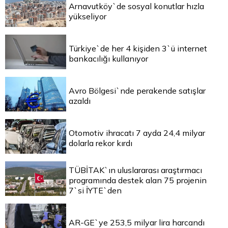
Arnavutköy`de sosyal konutlar hızla
yükseliyor
Türkiye`de her 4 kişiden 3`ü internet
bankacılığı kullanıyor
Avro Bölgesi`nde perakende satışlar
azaldı
Otomotiv ihracatı 7 ayda 24,4 milyar
dolarla rekor kırdı
TÜBİTAK`ın uluslararası araştırmacı
programında destek alan 75 projenin
7`si İYTE`den
AR-GE`ye 253,5 milyar lira harcandı