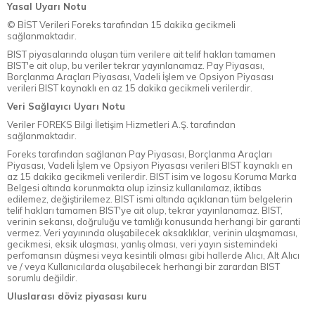
Yasal Uyarı Notu
© BİST Verileri Foreks tarafından 15 dakika gecikmeli
sağlanmaktadır.
BIST piyasalarında oluşan tüm verilere ait telif hakları tamamen
BIST'e ait olup, bu veriler tekrar yayınlanamaz. Pay Piyasası,
Borçlanma Araçları Piyasası, Vadeli İşlem ve Opsiyon Piyasası
verileri BIST kaynaklı en az 15 dakika gecikmeli verilerdir.
Veri Sağlayıcı Uyarı Notu
Veriler FOREKS Bilgi İletişim Hizmetleri A.Ş. tarafından
sağlanmaktadır.
Foreks tarafından sağlanan Pay Piyasası, Borçlanma Araçları
Piyasası, Vadeli İşlem ve Opsiyon Piyasası verileri BIST kaynaklı en
az 15 dakika gecikmeli verilerdir. BIST isim ve logosu Koruma Marka
Belgesi altında korunmakta olup izinsiz kullanılamaz, iktibas
edilemez, değiştirilemez. BIST ismi altında açıklanan tüm belgelerin
telif hakları tamamen BIST'ye ait olup, tekrar yayınlanamaz. BIST,
verinin sekansı, doğruluğu ve tamlığı konusunda herhangi bir garanti
vermez. Veri yayınında oluşabilecek aksaklıklar, verinin ulaşmaması,
gecikmesi, eksik ulaşması, yanlış olması, veri yayın sistemindeki
perfomansın düşmesi veya kesintili olması gibi hallerde Alıcı, Alt Alıcı
ve / veya Kullanıcılarda oluşabilecek herhangi bir zarardan BIST
sorumlu değildir.
Uluslarası döviz piyasası kuru