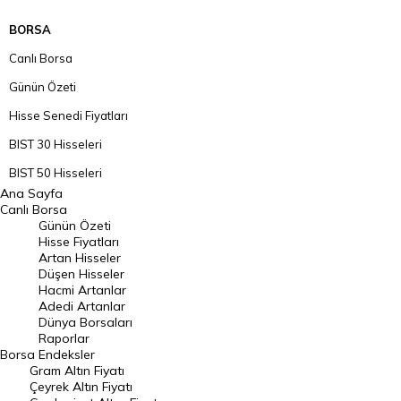
BORSA
Canlı Borsa
Günün Özeti
Hisse Senedi Fiyatları
BIST 30 Hisseleri
BIST 50 Hisseleri
Ana Sayfa
BIST 100 Hisseleri
Canlı Borsa
Günün Özeti
En Çok Artan Hisseler
Hisse Fiyatları
Artan Hisseler
En Çok Düşen Hisseler
Düşen Hisseler
Hacmi Artanlar
Hacmi Artanlar
Adedi Artanlar
Geçmiş Kapanışlar
Dünya Borsaları
Raporlar
Dünya Borsaları
Borsa
Endeksler
Gram Altın Fiyatı
Raporlar
Çeyrek Altın Fiyatı