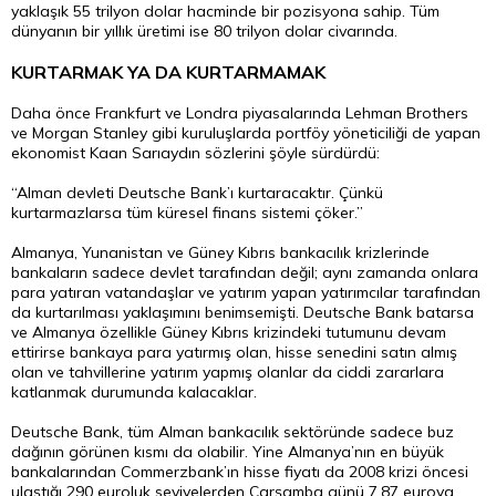
yaklaşık 55 trilyon dolar hacminde bir pozisyona sahip. Tüm
dünyanın bir yıllık üretimi ise 80 trilyon dolar civarında.
KURTARMAK YA DA KURTARMAMAK
Daha önce Frankfurt ve Londra piyasalarında Lehman Brothers
ve Morgan Stanley gibi kuruluşlarda portföy yöneticiliği de yapan
ekonomist Kaan Sarıaydın sözlerini şöyle sürdürdü:
“Alman devleti Deutsche Bank’ı kurtaracaktır. Çünkü
kurtarmazlarsa tüm küresel finans sistemi çöker.”
Almanya, Yunanistan ve Güney Kıbrıs bankacılık krizlerinde
bankaların sadece devlet tarafından değil; aynı zamanda onlara
para yatıran vatandaşlar ve yatırım yapan yatırımcılar tarafından
da kurtarılması yaklaşımını benimsemişti. Deutsche Bank batarsa
ve Almanya özellikle Güney Kıbrıs krizindeki tutumunu devam
ettirirse bankaya para yatırmış olan, hisse senedini satın almış
olan ve tahvillerine yatırım yapmış olanlar da ciddi zararlara
katlanmak durumunda kalacaklar.
Deutsche Bank, tüm Alman bankacılık sektöründe sadece buz
dağının görünen kısmı da olabilir. Yine Almanya’nın en büyük
bankalarından Commerzbank’ın hisse fiyatı da 2008 krizi öncesi
ulaştığı 290 euroluk seviyelerden Çarşamba günü 7,87 euroya