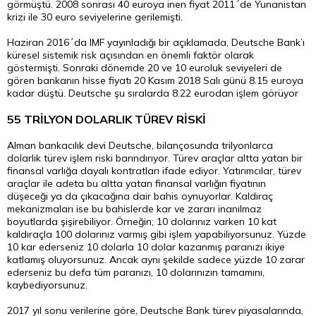
görmüştü. 2008 sonrası 40 euroya inen fiyat 2011´de Yunanistan
krizi ile 30
euro
seviyelerine gerilemişti.
Haziran 2016´da IMF yayınladığı bir açıklamada, Deutsche Bank’ı
küresel sistemik risk açısından en önemli faktör olarak
göstermişti. Sonraki dönemde 20 ve 10 euroluk seviyeleri de
gören bankanın hisse fiyatı 20 Kasım 2018 Salı günü 8.15 euroya
kadar düştü. Deutsche şu sıralarda 8.22 eurodan işlem görüyor
55 TRİLYON DOLARLIK TÜREV RİSKİ
Alman bankacılık devi Deutsche, bilançosunda trilyonlarca
dolarlık türev işlem riski barındırıyor. Türev araçlar altta yatan bir
finansal varlığa dayalı kontratları ifade ediyor. Yatırımcılar, türev
araçlar ile adeta bu altta yatan finansal varlığın fiyatının
düşeceği ya da çıkacağına dair bahis oynuyorlar. Kaldıraç
mekanizmaları ise bu bahislerde kar ve zararı inanılmaz
boyutlarda şişirebiliyor. Örneğin; 10 dolarınız varken 10 kat
kaldıraçla 100 dolarınız varmış gibi işlem yapabiliyorsunuz. Yüzde
10 kar ederseniz 10 dolarla 10 dolar kazanmış paranızı ikiye
katlamış oluyorsunuz. Ancak aynı şekilde sadece yüzde 10 zarar
ederseniz bu defa tüm paranızı, 10 dolarınızın tamamını,
kaybediyorsunuz.
2017 yıl sonu verilerine göre, Deutsche Bank türev piyasalarında,