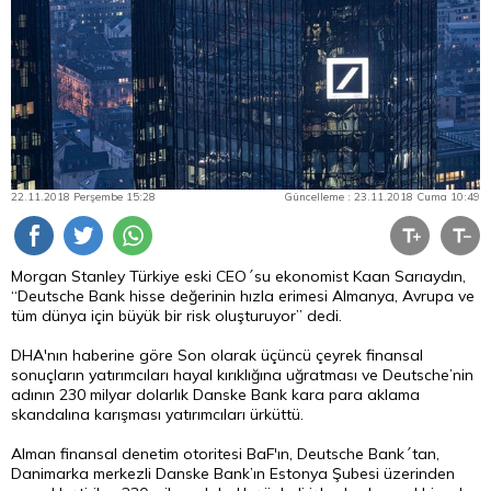
22.11.2018 Perşembe 15:28
Güncelleme : 23.11.2018 Cuma 10:49
Morgan Stanley Türkiye eski CEO´su ekonomist Kaan Sarıaydın,
“Deutsche Bank hisse değerinin hızla erimesi Almanya, Avrupa ve
tüm dünya için büyük bir risk oluşturuyor” dedi.
DHA'nın haberine göre Son olarak üçüncü çeyrek finansal
sonuçların yatırımcıları hayal kırıklığına uğratması ve Deutsche’nin
adının 230 milyar dolarlık Danske Bank kara
para
aklama
skandalına karışması yatırımcıları ürküttü.
Alman finansal denetim otoritesi BaF'ın, Deutsche Bank´tan,
Danimarka merkezli Danske Bank’ın Estonya Şubesi üzerinden