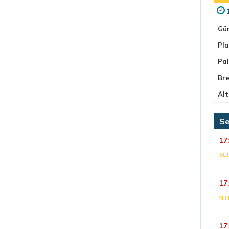
Gü
Pla
Pa
Bre
Alt
Se
17
XU
17
NT
17