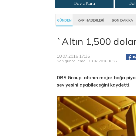
Döviz Kuru
Dol
GÜNDEM
KAP HABERLERİ
SON DAKİKA
`Altın 1,500 dolar
18.07.2016 17:36
Son güncelleme : 18.07.2016 18:22
DBS Group, altının major boğa piy
seviyesini aşabileceğini kaydetti.