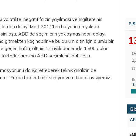
 volatilite, negatif faizin yayılması ve İngiltere'nin
BIS
izliklerden dolayı Mart 2014'ten bu yana en yüksek
sini aştı. ABD'de seçimlerin yaklaşmasından dolayı,
1
ına gitmekten kaçınabilir ve bu durum
altın
için olumlu bir
de geçen hafta, altının 12 aylık dönemde 1,500 dolar
D
aktörler arasına ABD seçimlerini dahil etti.
Aç
Ö
masyonunu da işaret ederek teknik analizin de
sonra, "Yukarı beklentimiz sürüyor ve altında tavsiyemiz
En
1
BI
AR
EM