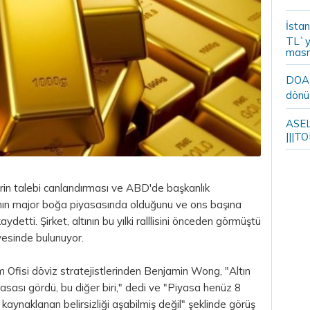
İstan
TL`y
masr
DOA m
dönü
ASELS
|||TO
rin talebi canlandırması ve ABD'de başkanlık
altının major boğa piyasasında olduğunu ve ons başına
ydetti. Şirket, altının bu yılki ralllisini önceden görmüştü
yesinde bulunuyor.
m Ofisi
döviz
stratejistlerinden Benjamin Wong, "Altın
sası gördü, bu diğer biri," dedi ve "Piyasa henüz 8
ynaklanan belirsizliği aşabilmiş değil" şeklinde görüş