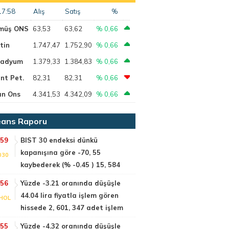
17:58
Alış
Satış
%
müş ONS
63,53
63,62
% 0,66
tin
1.747,47
1.752,90
% 0,66
ladyum
1.379,33
1.384,83
% 0,66
nt Pet.
82,31
82,31
% 0,66
ın Ons
4.341,53
4.342,09
% 0,66
ans Raporu
:59
BIST 30 endeksi dünkü
kapanışına göre -70, 55
030
kaybederek (% -0.45 ) 15, 584
:56
Yüzde -3.21 oranında düşüşle
44.04 lira fiyatla işlem gören
HOL
hissede 2, 601, 347 adet işlem
:55
Yüzde -4.32 oranında düşüşle