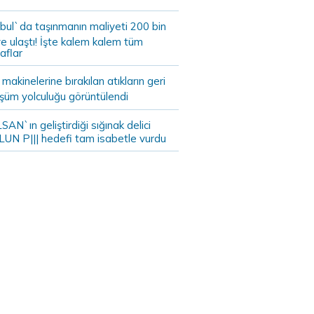
bul`da taşınmanın maliyeti 200 bin
e ulaştı! İşte kalem kalem tüm
aflar
akinelerine bırakılan atıkların geri
şüm yolculuğu görüntülendi
AN`ın geliştirdiği sığınak delici
LUN P||| hedefi tam isabetle vurdu