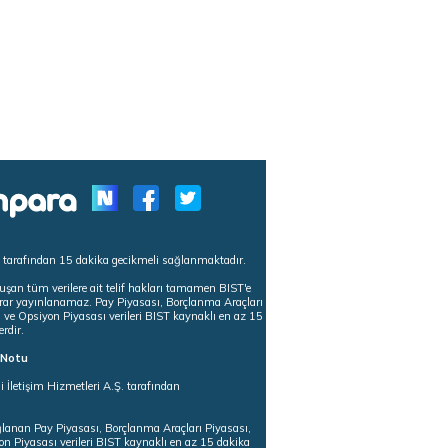
s tarafından 15 dakika gecikmeli sağlanmaktadır.
uşan tüm verilere ait telif hakları tamamen BIST'e
tekrar yayınlanamaz. Pay Piyasası, Borçlanma Araçları
m ve Opsiyon Piyasası verileri BIST kaynaklı en az 15
erdir.
ı Notu
i İletişim Hizmetleri A.Ş. tarafından
ğlanan Pay Piyasası, Borçlanma Araçları Piyasası,
on Piyasası verileri BIST kaynaklı en az 15 dakika