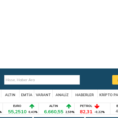
ALTIN
EMTİA
VARANT
ANALİZ
HABERLER
KRİPTO P
EURO
ALTIN
PETROL
55,2510
6.660,55
82,31
4
%
0,43%
2,59%
-0,22%