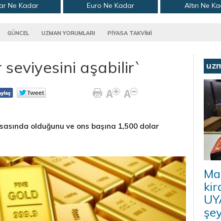
ar Ne Kadar
Euro Ne Kadar
Altın Ne K
GÜNCEL
UZMAN YORUMLARI
PİYASA TAKVİMİ
 seviyesini aşabilir`
uz
asasında olduğunu ve ons başına 1,500 dolar
Ma
kir
UYA
şey