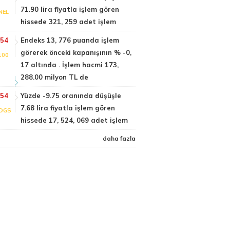
71.90 lira fiyatla işlem gören
NEL
hissede 321, 259 adet işlem
:54
Endeks 13, 776 puanda işlem
görerek önceki kapanışının % -0,
100
17 altında . İşlem hacmi 173,
288.00 milyon TL de
:54
Yüzde -9.75 oranında düşüşle
7.68 lira fiyatla işlem gören
DGS
hissede 17, 524, 069 adet işlem
daha fazla