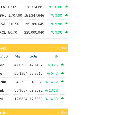
PTA
67,65
228.324.881
% 10,00
SHL
1.707,00
151.347.646
% 9,99
FSA
210,50
195.380.645
% 9,98
RCL
50,70
228.008.040
% 9,98
viz
daha fazla
17:58
Alış
Satış
%
lar
47,6785
47,7437
% 0,25
ro
55,1254
55,2510
% 0,43
rlin
64,2763
64,5985
% 14,52
ank
58,9637
59,2592
% 13,18
al
12,6894
12,7530
% 14,69
tia
daha fazla