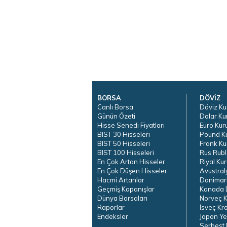
BORSA
DÖVİZ
Canlı Borsa
Döviz Ku
Günün Özeti
Dolar Ku
Hisse Senedi Fiyatları
Euro Kur
BIST 30 Hisseleri
Pound K
BIST 50 Hisseleri
Frank Ku
BIST 100 Hisseleri
Rus Rubl
En Çok Artan Hisseler
Riyal Kur
En Çok Düşen Hisseler
Avustral
Hacmi Artanlar
Danimar
Geçmiş Kapanışlar
Kanada D
Dünya Borsaları
Norveç K
Raporlar
İsveç Kr
Endeksler
Japon Ye
Serbest 