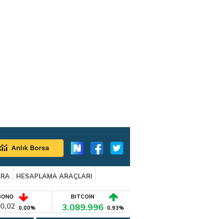
ARA
HESAPLAMA ARAÇLARI
BONO
BITCOIN
0,02
3.089.996
0,00%
0,93%