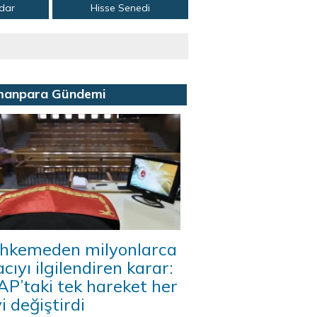
adar
Hisse Senedi
manpara Gündemi
hkemeden milyonlarca
acıyı ilgilendiren karar:
P’taki tek hareket her
i değiştirdi