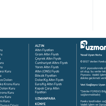
ALTIN
ru
Altın Fiyatları
ru
Gram Altın Fiyatı
Yasal Uyarı Notu
u
Çeyrek Altın Fiyatı
© BİST Verileri Forek
uru
Cumhuriyet Altını Fiyatı
ru
Yarım Altın Fiyatı
BIST piyasalarında ol
esi Kuru
Altın (ONS) Fiyatı
ait olup, bu veriler 
Piyasası, Vadeli İşle
u
Bilezik Fiyatları
dakika gecikmeli veril
ya Doları
Dolar/Kg Altın Fiyatı
ka Kronu Kuru
Euro/Kg Altın Fiyatı
Veri Sağlayıcı Uyar
oları Kuru
Kapalı Çarşı Altın
*(Veriler FOREKS Bilg
Fiyatları
ronu Kuru
sağlanmaktadır)
onu Kuru
UZMANPARA
ni Kuru
Foreks tarafından sa
KÜNYE
Vadeli İşlem ve Opsiy
Piyasa Döviz