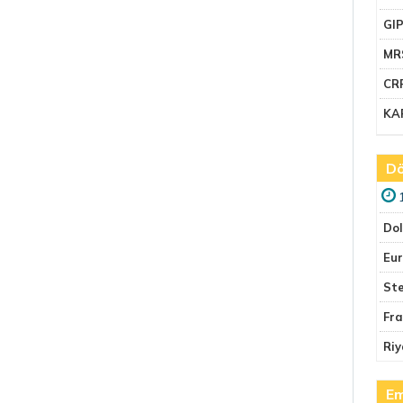
GI
MR
CR
KA
Dö
Do
Eu
Ste
Fr
Riy
Em