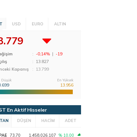
T
USD
EURO
ALTIN
3.779
eğişim
:
-0,14%
|
-19
ılış
:
13.827
nceki Kapanış
: 13.799
 Düşük
En Yüksek
3.699
13.956
ST En Aktif Hisseler
TAN
DÜŞEN
HACİM
ADET
PAE
73,70
1.458.026.107
% 10,00