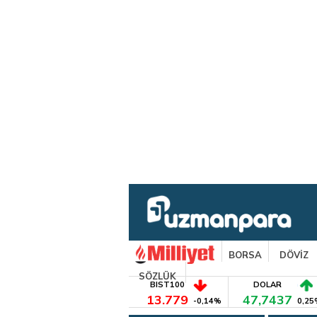
BORSA
DÖVİZ
SÖZLÜK
BIST100
DOLAR
13.779
47,7437
-0,14%
0,25