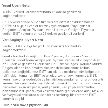
Yasal Uyarı Notu
© BİST Verileri Foreks tarafından 15 dakika gecikmeli
sağlanmaktadır.
BIST piyasalarında oluşan tüm verilere ait telif hakları tamamen
BIST'e ait olup, bu veriler tekrar yayınlanamaz. Pay Piyasası,
Borçlanma Araçları Piyasası, Vadeli İşlem ve Opsiyon Piyasası
verileri BIST kaynaklı en az 15 dakika gecikmeli verilerdir.
Veri Sağlayıcı Uyarı Notu
Veriler FOREKS Bilgi İletişim Hizmetleri A.Ş. tarafından
sağlanmaktadır.
Foreks tarafından sağlanan Pay Piyasası, Borçlanma Araçları
Piyasası, Vadeli İşlem ve Opsiyon Piyasası verileri BIST kaynaklı en
az 15 dakika gecikmeli verilerdir. BIST isim ve logosu Koruma Marka
Belgesi altında korunmakta olup izinsiz kullanılamaz, iktibas
edilemez, değiştirilemez. BIST ismi altında açıklanan tüm belgelerin
telif hakları tamamen BIST'ye ait olup, tekrar yayınlanamaz. BIST,
verinin sekansı, doğruluğu ve tamlığı konusunda herhangi bir garanti
vermez. Veri yayınında oluşabilecek aksaklıklar, verinin ulaşmaması,
gecikmesi, eksik ulaşması, yanlış olması, veri yayın sistemindeki
perfomansın düşmesi veya kesintili olması gibi hallerde Alıcı, Alt Alıcı
ve / veya Kullanıcılarda oluşabilecek herhangi bir zarardan BIST
sorumlu değildir.
Uluslarası döviz piyasası kuru