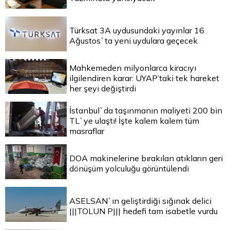
Türksat 3A uydusundaki yayınlar 16
Ağustos`ta yeni uydulara geçecek
Mahkemeden milyonlarca kiracıyı
ilgilendiren karar: UYAP’taki tek hareket
her şeyi değiştirdi
İstanbul`da taşınmanın maliyeti 200 bin
TL`ye ulaştı! İşte kalem kalem tüm
masraflar
DOA makinelerine bırakılan atıkların geri
dönüşüm yolculuğu görüntülendi
ASELSAN`ın geliştirdiği sığınak delici
|||TOLUN P||| hedefi tam isabetle vurdu