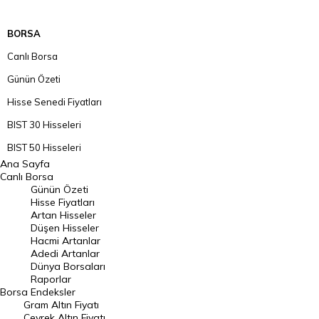
BORSA
Canlı Borsa
Günün Özeti
Hisse Senedi Fiyatları
BIST 30 Hisseleri
BIST 50 Hisseleri
Ana Sayfa
BIST 100 Hisseleri
Canlı Borsa
Günün Özeti
En Çok Artan Hisseler
Hisse Fiyatları
Artan Hisseler
En Çok Düşen Hisseler
Düşen Hisseler
Hacmi Artanlar
Hacmi Artanlar
Adedi Artanlar
Geçmiş Kapanışlar
Dünya Borsaları
Raporlar
Dünya Borsaları
Borsa
Endeksler
Gram Altın Fiyatı
Raporlar
Çeyrek Altın Fiyatı