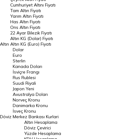
Endeksler
Cumhuriyet Altını Fiyatı
Tam Altın Fiyatı
Yarım Altın Fiyatı
DÖVİZ
Has Altın Fiyatı
Ons Altın Fiyatı
Döviz Kuru
22 Ayar Bilezik Fiyatı
Dolar Kuru
Altın KG (Dolar) Fiyatı
Altın
Altın KG (Euro) Fiyatı
Euro Kuru
Dolar
Euro
Pound Kuru
Sterlin
Kanada Doları
Frank Kuru
İsviçre Frangı
Riyal Kuru
Rus Rublesi
Suudi Riyali
Avustralya Doları
Japon Yeni
Avustralya Doları
Danimarka Kronu Kuru
Norveç Kronu
Danimarka Kronu
Kanada Doları Kuru
İsveç Kronu
Döviz
Merkez Bankası Kurlari
Norveç Kronu Kuru
Altın Hesaplama
İsveç Kronu Kuru
Döviz Çevirici
Yüzde Hesaplama
Japon Yeni Kuru