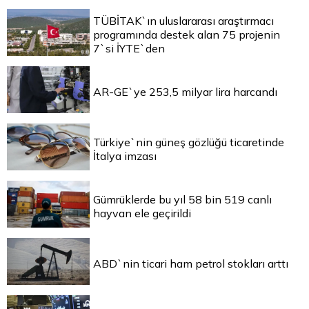
TÜBİTAK`ın uluslararası araştırmacı
programında destek alan 75 projenin
7`si İYTE`den
AR-GE`ye 253,5 milyar lira harcandı
Türkiye`nin güneş gözlüğü ticaretinde
İtalya imzası
Gümrüklerde bu yıl 58 bin 519 canlı
hayvan ele geçirildi
ABD`nin ticari ham petrol stokları arttı