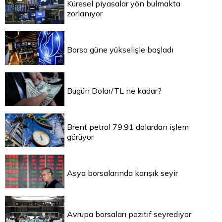
Küresel piyasalar yön bulmakta
zorlanıyor
Borsa güne yükselişle başladı
Bugün Dolar/TL ne kadar?
Brent petrol 79,91 dolardan işlem
görüyor
Asya borsalarında karışık seyir
Avrupa borsaları pozitif seyrediyor