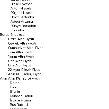
En Çok Artan Hisseler
Hisse Fiyatları
Artan Hisseler
En Çok Düşen Hisseler
Düşen Hisseler
Hacmi Artanlar
Hacmi Artanlar
Adedi Artanlar
Geçmiş Kapanışlar
Dünya Borsaları
Raporlar
Dünya Borsaları
Borsa
Endeksler
Gram Altın Fiyatı
Raporlar
Çeyrek Altın Fiyatı
Endeksler
Cumhuriyet Altını Fiyatı
Tam Altın Fiyatı
Yarım Altın Fiyatı
DÖVİZ
Has Altın Fiyatı
Ons Altın Fiyatı
Döviz Kuru
22 Ayar Bilezik Fiyatı
Dolar Kuru
Altın KG (Dolar) Fiyatı
Altın
Altın KG (Euro) Fiyatı
Euro Kuru
Dolar
Euro
Pound Kuru
Sterlin
Kanada Doları
Frank Kuru
İsviçre Frangı
Riyal Kuru
Rus Rublesi