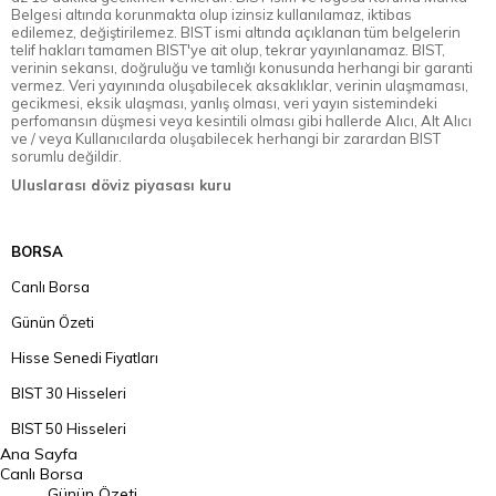
Belgesi altında korunmakta olup izinsiz kullanılamaz, iktibas
edilemez, değiştirilemez. BIST ismi altında açıklanan tüm belgelerin
telif hakları tamamen BIST'ye ait olup, tekrar yayınlanamaz. BIST,
verinin sekansı, doğruluğu ve tamlığı konusunda herhangi bir garanti
vermez. Veri yayınında oluşabilecek aksaklıklar, verinin ulaşmaması,
gecikmesi, eksik ulaşması, yanlış olması, veri yayın sistemindeki
perfomansın düşmesi veya kesintili olması gibi hallerde Alıcı, Alt Alıcı
ve / veya Kullanıcılarda oluşabilecek herhangi bir zarardan BIST
sorumlu değildir.
Uluslarası döviz piyasası kuru
BORSA
Canlı Borsa
Günün Özeti
Hisse Senedi Fiyatları
BIST 30 Hisseleri
BIST 50 Hisseleri
Ana Sayfa
BIST 100 Hisseleri
Canlı Borsa
Günün Özeti