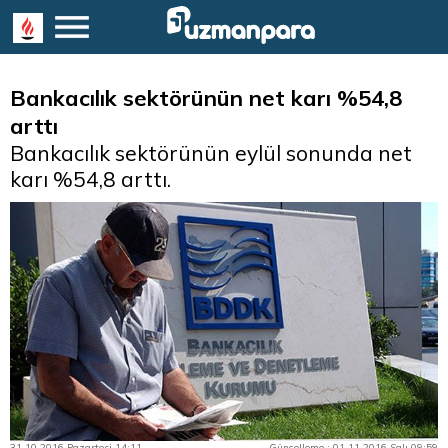
Bankacılık sektörünün net karı %54,8
arttı
Bankacılık sektörünün eylül sonunda net
karı %54,8 arttı.
31.10.2016 Pazartesi 14:11
Güncelleme : 01.11.2016 Salı 09:59