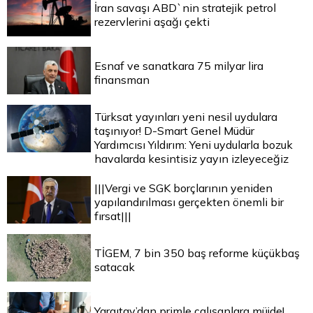
İran savaşı ABD`nin stratejik petrol
rezervlerini aşağı çekti
Esnaf ve sanatkara 75 milyar lira
finansman
Türksat yayınları yeni nesil uydulara
taşınıyor! D-Smart Genel Müdür
Yardımcısı Yıldırım: Yeni uydularla bozuk
havalarda kesintisiz yayın izleyeceğiz
|||Vergi ve SGK borçlarının yeniden
yapılandırılması gerçekten önemli bir
fırsat|||
TİGEM, 7 bin 350 baş reforme küçükbaş
satacak
Yargıtay’dan primle çalışanlara müjde!