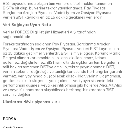
BIST piyasalarında oluşan tüm verilere ait telif hakları tamamen
BIST'e ait olup, bu veriler tekrar yayınlanamaz. Pay Piyasası,
Borçlanma Araçları Piyasası, Vadeli İşlem ve Opsiyon Piyasası
verileri BIST kaynaklı en az 15 dakika gecikmeli verilerdir.
Veri Sağlayıcı Uyarı Notu
Veriler FOREKS Bilgi İletişim Hizmetleri A.Ş. tarafından
sağlanmaktadır.
Foreks tarafından sağlanan Pay Piyasası, Borçlanma Araçları
Piyasası, Vadeli İşlem ve Opsiyon Piyasası verileri BIST kaynaklı en
az 15 dakika gecikmeli verilerdir. BIST isim ve logosu Koruma Marka
Belgesi altında korunmakta olup izinsiz kullanılamaz, iktibas
edilemez, değiştirilemez. BIST ismi altında açıklanan tüm belgelerin
telif hakları tamamen BIST'ye ait olup, tekrar yayınlanamaz. BIST,
verinin sekansı, doğruluğu ve tamlığı konusunda herhangi bir garanti
vermez. Veri yayınında oluşabilecek aksaklıklar, verinin ulaşmaması,
gecikmesi, eksik ulaşması, yanlış olması, veri yayın sistemindeki
perfomansın düşmesi veya kesintili olması gibi hallerde Alıcı, Alt Alıcı
ve / veya Kullanıcılarda oluşabilecek herhangi bir zarardan BIST
sorumlu değildir.
Uluslarası döviz piyasası kuru
BORSA