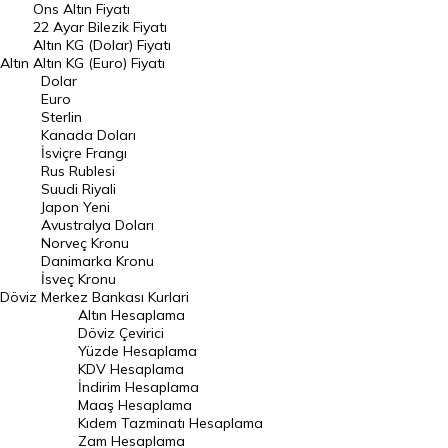
Ons Altın Fiyatı
Döviz Kuru
22 Ayar Bilezik Fiyatı
Dolar Kuru
Altın KG (Dolar) Fiyatı
Altın
Altın KG (Euro) Fiyatı
Euro Kuru
Dolar
Euro
Pound Kuru
Sterlin
Kanada Doları
Frank Kuru
İsviçre Frangı
Riyal Kuru
Rus Rublesi
Suudi Riyali
Avustralya Doları
Japon Yeni
Avustralya Doları
Danimarka Kronu Kuru
Norveç Kronu
Danimarka Kronu
Kanada Doları Kuru
İsveç Kronu
Döviz
Merkez Bankası Kurlari
Norveç Kronu Kuru
Altın Hesaplama
İsveç Kronu Kuru
Döviz Çevirici
Yüzde Hesaplama
Japon Yeni Kuru
KDV Hesaplama
İndirim Hesaplama
Serbest Piyasa Döviz Kurları
Maaş Hesaplama
Kıdem Tazminatı Hesaplama
Merkez Bankası Döviz Kurları
Zam Hesaplama