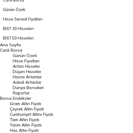
Canlı Borsa
Günün Özeti
Hisse Senedi Fiyatları
BIST 30 Hisseleri
BIST 50 Hisseleri
Ana Sayfa
BIST 100 Hisseleri
Canlı Borsa
Günün Özeti
En Çok Artan Hisseler
Hisse Fiyatları
Artan Hisseler
En Çok Düşen Hisseler
Düşen Hisseler
Hacmi Artanlar
Hacmi Artanlar
Adedi Artanlar
Geçmiş Kapanışlar
Dünya Borsaları
Raporlar
Dünya Borsaları
Borsa
Endeksler
Gram Altın Fiyatı
Raporlar
Çeyrek Altın Fiyatı
Endeksler
Cumhuriyet Altını Fiyatı
Tam Altın Fiyatı
Yarım Altın Fiyatı
DÖVİZ
Has Altın Fiyatı