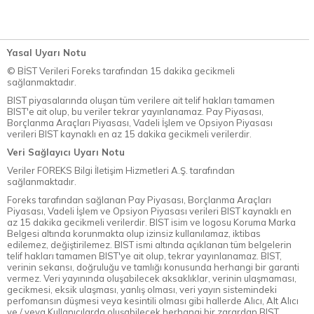
Yasal Uyarı Notu
© BİST Verileri Foreks tarafından 15 dakika gecikmeli
sağlanmaktadır.
BIST piyasalarında oluşan tüm verilere ait telif hakları tamamen
BIST'e ait olup, bu veriler tekrar yayınlanamaz. Pay Piyasası,
Borçlanma Araçları Piyasası, Vadeli İşlem ve Opsiyon Piyasası
verileri BIST kaynaklı en az 15 dakika gecikmeli verilerdir.
Veri Sağlayıcı Uyarı Notu
Veriler FOREKS Bilgi İletişim Hizmetleri A.Ş. tarafından
sağlanmaktadır.
Foreks tarafından sağlanan Pay Piyasası, Borçlanma Araçları
Piyasası, Vadeli İşlem ve Opsiyon Piyasası verileri BIST kaynaklı en
az 15 dakika gecikmeli verilerdir. BIST isim ve logosu Koruma Marka
Belgesi altında korunmakta olup izinsiz kullanılamaz, iktibas
edilemez, değiştirilemez. BIST ismi altında açıklanan tüm belgelerin
telif hakları tamamen BIST'ye ait olup, tekrar yayınlanamaz. BIST,
verinin sekansı, doğruluğu ve tamlığı konusunda herhangi bir garanti
vermez. Veri yayınında oluşabilecek aksaklıklar, verinin ulaşmaması,
gecikmesi, eksik ulaşması, yanlış olması, veri yayın sistemindeki
perfomansın düşmesi veya kesintili olması gibi hallerde Alıcı, Alt Alıcı
ve / veya Kullanıcılarda oluşabilecek herhangi bir zarardan BIST