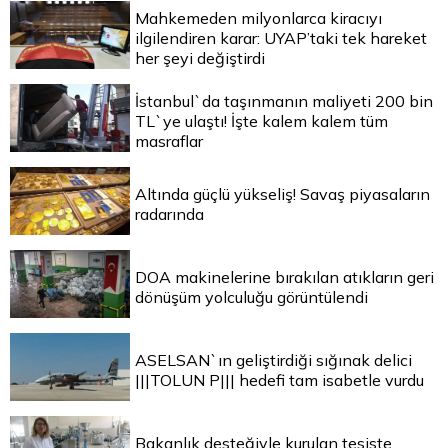
Mahkemeden milyonlarca kiracıyı
ilgilendiren karar: UYAP’taki tek hareket
her şeyi değiştirdi
İstanbul`da taşınmanın maliyeti 200 bin
TL`ye ulaştı! İşte kalem kalem tüm
masraflar
Altında güçlü yükseliş! Savaş piyasaların
radarında
DOA makinelerine bırakılan atıkların geri
dönüşüm yolculuğu görüntülendi
ASELSAN`ın geliştirdiği sığınak delici
|||TOLUN P||| hedefi tam isabetle vurdu
Bakanlık desteğiyle kurulan tesiste