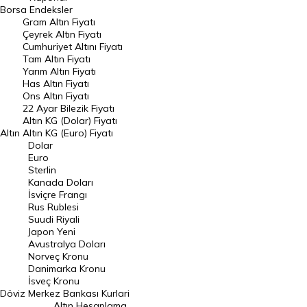
Dünya Borsaları
Borsa
Endeksler
Gram Altın Fiyatı
Raporlar
Çeyrek Altın Fiyatı
Endeksler
Cumhuriyet Altını Fiyatı
Tam Altın Fiyatı
Yarım Altın Fiyatı
DÖVİZ
Has Altın Fiyatı
Ons Altın Fiyatı
Döviz Kuru
22 Ayar Bilezik Fiyatı
Dolar Kuru
Altın KG (Dolar) Fiyatı
Altın
Altın KG (Euro) Fiyatı
Euro Kuru
Dolar
Euro
Pound Kuru
Sterlin
Kanada Doları
Frank Kuru
İsviçre Frangı
Riyal Kuru
Rus Rublesi
Suudi Riyali
Avustralya Doları
Japon Yeni
Avustralya Doları
Danimarka Kronu Kuru
Norveç Kronu
Danimarka Kronu
Kanada Doları Kuru
İsveç Kronu
Döviz
Merkez Bankası Kurlari
Norveç Kronu Kuru
Altın Hesaplama