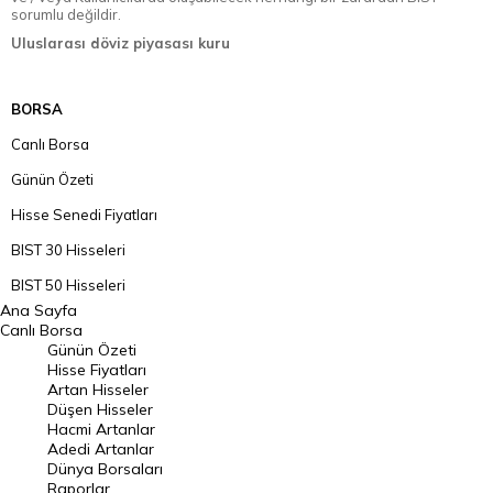
sorumlu değildir.
Uluslarası döviz piyasası kuru
BORSA
Canlı Borsa
Günün Özeti
Hisse Senedi Fiyatları
BIST 30 Hisseleri
BIST 50 Hisseleri
Ana Sayfa
BIST 100 Hisseleri
Canlı Borsa
Günün Özeti
En Çok Artan Hisseler
Hisse Fiyatları
Artan Hisseler
En Çok Düşen Hisseler
Düşen Hisseler
Hacmi Artanlar
Hacmi Artanlar
Adedi Artanlar
Geçmiş Kapanışlar
Dünya Borsaları
Raporlar