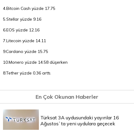
4.Bitcoin Cash yüzde 17.75
5.Stellar yüzde 9.16
6.EOS yüzde 12.16
7.Litecoin yüzde 14.11
9.Cardano yüzde 15.75
10.Monero yüzde 14.58 düşerken
8.Tether yüzde 0.36 arttı.
En Çok Okunan Haberler
Türksat 3A uydusundaki yayınlar 16
Ağustos`ta yeni uydulara geçecek