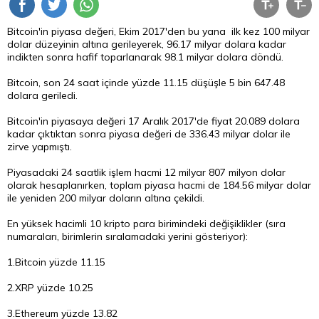
Bitcoin'in piyasa değeri, Ekim 2017'den bu yana ilk kez 100 milyar
dolar
düzeyinin altına gerileyerek, 96.17 milyar dolara kadar
indikten sonra hafif toparlanarak 98.1 milyar dolara döndü.
Bitcoin, son 24 saat içinde yüzde 11.15 düşüşle 5 bin 647.48
dolara geriledi.
Bitcoin'in piyasaya değeri 17 Aralık 2017'de fiyat 20.089 dolara
kadar çıktıktan sonra piyasa değeri de 336.43 milyar dolar ile
zirve yapmıştı.
Piyasadaki 24 saatlik işlem hacmi 12 milyar 807 milyon dolar
olarak hesaplanırken, toplam piyasa hacmi de 184.56 milyar dolar
ile yeniden 200 milyar doların altına çekildi.
En yüksek hacimli 10 kripto
para
birimindeki değişiklikler (sıra
numaraları, birimlerin sıralamadaki yerini gösteriyor):
1.Bitcoin yüzde 11.15
2.XRP yüzde 10.25
3.Ethereum yüzde 13.82