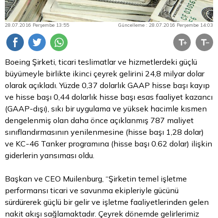
28.07.2016 Perşembe 13:55
Güncelleme : 28.07.2016 Perşembe 14:03
Boeing Şirketi, ticari teslimatlar ve hizmetlerdeki güçlü
büyümeyle birlikte ikinci çeyrek gelirini 24,8 milyar
dolar
olarak açıkladı. Yüzde 0,37 dolarlık GAAP hisse başı kayıp
ve hisse başı 0,44 dolarlık hisse başı esas faaliyet kazancı
(GAAP-dışı), sıkı bir uygulama ve yüksek hacimle kısmen
dengelenmiş olan daha önce açıklanmış 787 maliyet
sınıflandırmasının yenilenmesine (hisse başı 1,28 dolar)
ve KC-46 Tanker programına (hisse başı 0.62 dolar) ilişkin
giderlerin yansıması oldu.
Başkan ve CEO Muilenburg, “Şirketin temel işletme
performansı ticari ve savunma ekipleriyle gücünü
sürdürerek güçlü bir gelir ve işletme faaliyetlerinden gelen
nakit akışı sağlamaktadır. Çeyrek dönemde gelirlerimiz