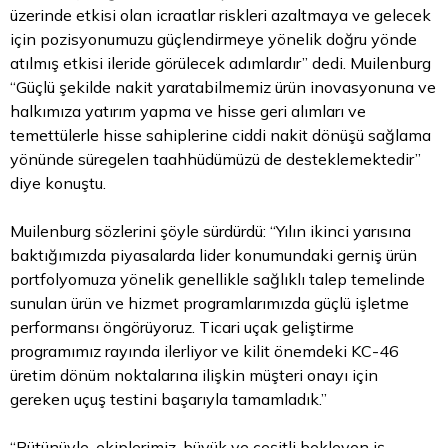
üzerinde etkisi olan icraatlar riskleri azaltmaya ve gelecek
için pozisyonumuzu güçlendirmeye yönelik doğru yönde
atılmış etkisi ileride görülecek adımlardır” dedi. Muilenburg
“Güçlü şekilde nakit yaratabilmemiz ürün inovasyonuna ve
halkımıza yatırım yapma ve hisse geri alımları ve
temettülerle hisse sahiplerine ciddi nakit dönüşü sağlama
yönünde süregelen taahhüdümüzü de desteklemektedir”
diye konuştu.
Muilenburg sözlerini şöyle sürdürdü: “Yılın ikinci yarısına
baktığımızda piyasalarda lider konumundaki gerniş ürün
portfolyomuza yönelik genellikle sağlıklı talep temelinde
sunulan ürün ve hizmet programlarımızda güçlü işletme
performansı öngörüyoruz. Ticari uçak geliştirme
programımız rayında ilerliyor ve kilit önemdeki KC-46
üretim dönüm noktalarına ilişkin müşteri onayı için
gereken uçuş testini başarıyla tamamladık.”
“Bütünüyle, ekiplerimiz, büyük ve çeşitli bekleyen iş