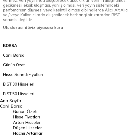
vermez. Veri yayınında oluşabilecek aksaklıklar, verinin ulaşmaması,
gecikmesi, eksik ulaşması, yanlış olması, veri yayın sistemindeki
perfomansın düşmesi veya kesintili olması gibi hallerde Alıcı, Alt Alıcı
ve / veya Kullanıcılarda oluşabilecek herhangi bir zarardan BIST
sorumlu değildir.
Uluslarası döviz piyasası kuru
BORSA
Canlı Borsa
Günün Özeti
Hisse Senedi Fiyatları
BIST 30 Hisseleri
BIST 50 Hisseleri
Ana Sayfa
BIST 100 Hisseleri
Canlı Borsa
Günün Özeti
En Çok Artan Hisseler
Hisse Fiyatları
Artan Hisseler
En Çok Düşen Hisseler
Düşen Hisseler
Hacmi Artanlar
Hacmi Artanlar