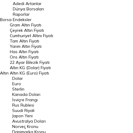
Adedi Artanlar
Geçmiş Kapanışlar
Dünya Borsaları
Raporlar
Dünya Borsaları
Borsa
Endeksler
Gram Altın Fiyatı
Raporlar
Çeyrek Altın Fiyatı
Endeksler
Cumhuriyet Altını Fiyatı
Tam Altın Fiyatı
Yarım Altın Fiyatı
DÖVİZ
Has Altın Fiyatı
Ons Altın Fiyatı
Döviz Kuru
22 Ayar Bilezik Fiyatı
Dolar Kuru
Altın KG (Dolar) Fiyatı
Altın
Altın KG (Euro) Fiyatı
Euro Kuru
Dolar
Euro
Pound Kuru
Sterlin
Kanada Doları
Frank Kuru
İsviçre Frangı
Riyal Kuru
Rus Rublesi
Suudi Riyali
Avustralya Doları
Japon Yeni
Avustralya Doları
Danimarka Kronu Kuru
Norveç Kronu
Danimarka Kronu