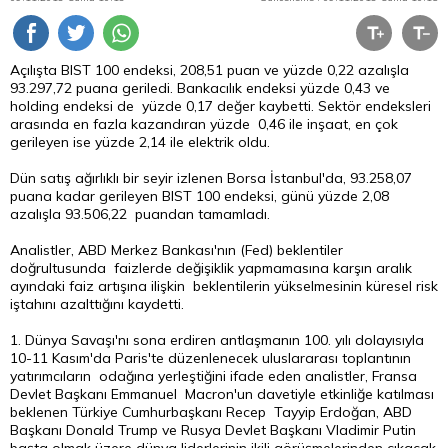
Açılışta BIST 100 endeksi, 208,51 puan ve yüzde 0,22 azalışla
93.297,72 puana geriledi. Bankacılık endeksi yüzde 0,43 ve
holding endeksi de yüzde 0,17 değer kaybetti. Sektör endeksleri
arasında en fazla kazandıran yüzde 0,46 ile inşaat, en çok
gerileyen ise yüzde 2,14 ile elektrik oldu.
Dün satış ağırlıklı bir seyir izlenen
Borsa
İstanbul'da, 93.258,07
puana kadar gerileyen BIST 100 endeksi, günü yüzde 2,08
azalışla 93.506,22 puandan tamamladı.
Analistler, ABD Merkez Bankası'nın (Fed) beklentiler
doğrultusunda faizlerde değişiklik yapmamasına karşın aralık
ayındaki faiz artışına ilişkin beklentilerin yükselmesinin küresel risk
iştahını azalttığını kaydetti.
1. Dünya Savaşı'nı sona erdiren antlaşmanın 100. yılı dolayısıyla
10-11 Kasım'da Paris'te düzenlenecek uluslararası toplantının
yatırımcıların odağına yerleştiğini ifade eden analistler, Fransa
Devlet Başkanı Emmanuel Macron'un davetiyle etkinliğe katılması
beklenen Türkiye Cumhurbaşkanı Recep Tayyip Erdoğan, ABD
Başkanı Donald Trump ve Rusya Devlet Başkanı Vladimir Putin