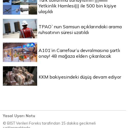
Türk savunma sanayisinin |||Milli
Yetkinlik Hamlesi||| ile 500 bin kişiye
ulaşıldı
TPAO`nun Samsun açıklarındaki arama
ruhsatının süresi uzatıldı
A101’in Carrefour’u devralmasına şartlı
onay! 48 mağaza elden çıkarılacak
KKM bakiyesindeki düşüş devam ediyor
Yasal Uyarı Notu
© BİST Verileri Foreks tarafından 15 dakika gecikmeli
sağlanmaktadır.