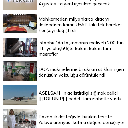
Ağustos`ta yeni uydulara geçecek
Mahkemeden milyonlarca kiracıyı
ilgilendiren karar: UYAP’taki tek hareket
her şeyi değiştirdi
İstanbul`da taşınmanın maliyeti 200 bin
TL`ye ulaştı! İşte kalem kalem tüm
masraflar
DOA makinelerine bırakılan atıkların geri
dönüşüm yolculuğu görüntülendi
ASELSAN`ın geliştirdiği sığınak delici
|||TOLUN P||| hedefi tam isabetle vurdu
Bakanlık desteğiyle kurulan tesiste
Yalova aronyası katma değere dönüşüyor