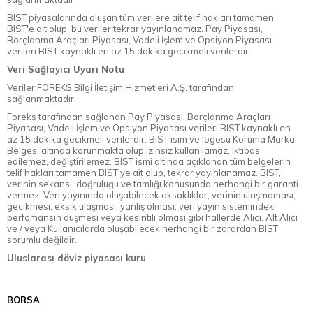
BIST piyasalarında oluşan tüm verilere ait telif hakları tamamen
BIST'e ait olup, bu veriler tekrar yayınlanamaz. Pay Piyasası,
Borçlanma Araçları Piyasası, Vadeli İşlem ve Opsiyon Piyasası
verileri BIST kaynaklı en az 15 dakika gecikmeli verilerdir.
Veri Sağlayıcı Uyarı Notu
Veriler FOREKS Bilgi İletişim Hizmetleri A.Ş. tarafından
sağlanmaktadır.
Foreks tarafından sağlanan Pay Piyasası, Borçlanma Araçları
Piyasası, Vadeli İşlem ve Opsiyon Piyasası verileri BIST kaynaklı en
az 15 dakika gecikmeli verilerdir. BIST isim ve logosu Koruma Marka
Belgesi altında korunmakta olup izinsiz kullanılamaz, iktibas
edilemez, değiştirilemez. BIST ismi altında açıklanan tüm belgelerin
telif hakları tamamen BIST'ye ait olup, tekrar yayınlanamaz. BIST,
verinin sekansı, doğruluğu ve tamlığı konusunda herhangi bir garanti
vermez. Veri yayınında oluşabilecek aksaklıklar, verinin ulaşmaması,
gecikmesi, eksik ulaşması, yanlış olması, veri yayın sistemindeki
perfomansın düşmesi veya kesintili olması gibi hallerde Alıcı, Alt Alıcı
ve / veya Kullanıcılarda oluşabilecek herhangi bir zarardan BIST
sorumlu değildir.
Uluslarası döviz piyasası kuru
BORSA