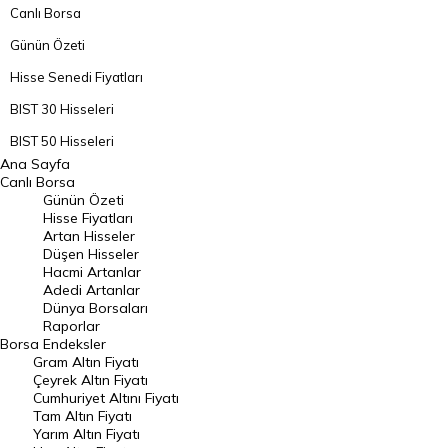
Canlı Borsa
Günün Özeti
Hisse Senedi Fiyatları
BIST 30 Hisseleri
BIST 50 Hisseleri
Ana Sayfa
BIST 100 Hisseleri
Canlı Borsa
Günün Özeti
En Çok Artan Hisseler
Hisse Fiyatları
Artan Hisseler
En Çok Düşen Hisseler
Düşen Hisseler
Hacmi Artanlar
Hacmi Artanlar
Adedi Artanlar
Geçmiş Kapanışlar
Dünya Borsaları
Raporlar
Dünya Borsaları
Borsa
Endeksler
Gram Altın Fiyatı
Raporlar
Çeyrek Altın Fiyatı
Endeksler
Cumhuriyet Altını Fiyatı
Tam Altın Fiyatı
Yarım Altın Fiyatı
DÖVİZ