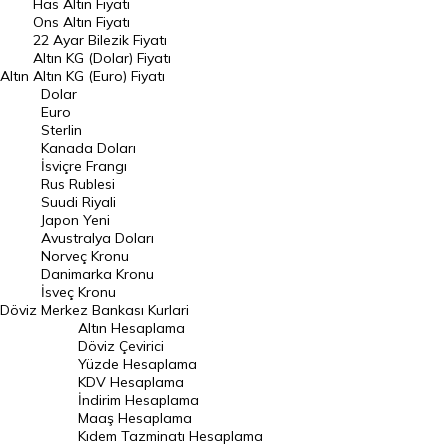
Has Altın Fiyatı
Ons Altın Fiyatı
Döviz Kuru
22 Ayar Bilezik Fiyatı
Dolar Kuru
Altın KG (Dolar) Fiyatı
Altın
Altın KG (Euro) Fiyatı
Euro Kuru
Dolar
Euro
Pound Kuru
Sterlin
Kanada Doları
Frank Kuru
İsviçre Frangı
Riyal Kuru
Rus Rublesi
Suudi Riyali
Avustralya Doları
Japon Yeni
Avustralya Doları
Danimarka Kronu Kuru
Norveç Kronu
Danimarka Kronu
Kanada Doları Kuru
İsveç Kronu
Döviz
Merkez Bankası Kurlari
Norveç Kronu Kuru
Altın Hesaplama
İsveç Kronu Kuru
Döviz Çevirici
Yüzde Hesaplama
Japon Yeni Kuru
KDV Hesaplama
İndirim Hesaplama
Serbest Piyasa Döviz Kurları
Maaş Hesaplama
Kıdem Tazminatı Hesaplama
Merkez Bankası Döviz Kurları