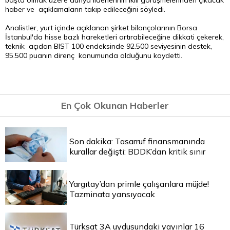
başta olmak üzere dünya liderlerinin ikili görüşmelerinden çıkacak
haber ve açıklamaların takip edileceğini söyledi.
Analistler, yurt içinde açıklanan şirket bilançolarının Borsa
İstanbul'da hisse bazlı hareketleri artırabileceğine dikkati çekerek,
teknik açıdan BIST 100 endeksinde 92.500 seviyesinin destek,
95.500 puanın direnç konumunda olduğunu kaydetti.
En Çok Okunan Haberler
Son dakika: Tasarruf finansmanında
kurallar değişti: BDDK’dan kritik sınır
Yargıtay’dan primle çalışanlara müjde!
Tazminata yansıyacak
Türksat 3A uydusundaki yayınlar 16