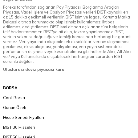
Foreks tarafından sağlanan Pay Piyasası, Borçlanma Araçları
Piyasası, Vadeli İşlem ve Opsiyon Piyasası verileri BIST kaynaklı en
az 15 dakika gecikmeli verilerdir. BIST isim ve logosu Koruma Marka
Belgesi altında korunmakta olup izinsiz kullanılamaz, iktibas
edilemez, değiştirilemez. BIST ismi altında açıklanan tüm belgelerin
telif hakları tamamen BIST'ye ait olup, tekrar yayınlanamaz. BIST,
verinin sekansı, doğruluğu ve tamlığı konusunda herhangi bir garanti
vermez. Veri yayınında oluşabilecek aksaklıklar, verinin ulaşmaması,
gecikmesi, eksik ulaşması, yanlış olması, veri yayın sistemindeki
perfomansın düşmesi veya kesintili olması gibi hallerde Alıcı, Alt Alıcı
ve / veya Kullanıcılarda oluşabilecek herhangi bir zarardan BIST
sorumlu değildir.
Uluslarası döviz piyasası kuru
BORSA
Canlı Borsa
Günün Özeti
Hisse Senedi Fiyatları
BIST 30 Hisseleri
BIST 50 Hisseleri