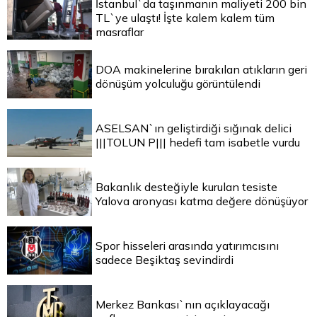
İstanbul`da taşınmanın maliyeti 200 bin
TL`ye ulaştı! İşte kalem kalem tüm
masraflar
DOA makinelerine bırakılan atıkların geri
dönüşüm yolculuğu görüntülendi
ASELSAN`ın geliştirdiği sığınak delici
|||TOLUN P||| hedefi tam isabetle vurdu
Bakanlık desteğiyle kurulan tesiste
Yalova aronyası katma değere dönüşüyor
Spor hisseleri arasında yatırımcısını
sadece Beşiktaş sevindirdi
Merkez Bankası`nın açıklayacağı