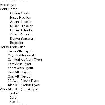
Ana Sayfa
BIST 100 Hisseleri
Canlı Borsa
Günün Özeti
En Çok Artan Hisseler
Hisse Fiyatları
Artan Hisseler
En Çok Düşen Hisseler
Düşen Hisseler
Hacmi Artanlar
Hacmi Artanlar
Adedi Artanlar
Geçmiş Kapanışlar
Dünya Borsaları
Raporlar
Dünya Borsaları
Borsa
Endeksler
Gram Altın Fiyatı
Raporlar
Çeyrek Altın Fiyatı
Endeksler
Cumhuriyet Altını Fiyatı
Tam Altın Fiyatı
Yarım Altın Fiyatı
DÖVİZ
Has Altın Fiyatı
Ons Altın Fiyatı
Döviz Kuru
22 Ayar Bilezik Fiyatı
Dolar Kuru
Altın KG (Dolar) Fiyatı
Altın
Altın KG (Euro) Fiyatı
Euro Kuru
Dolar
Euro
Pound Kuru
Sterlin