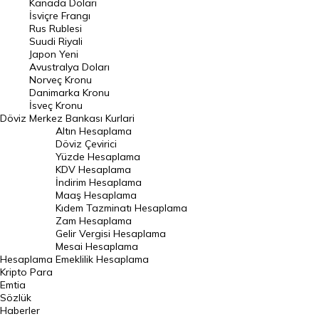
Kanada Doları
Frank Kuru
İsviçre Frangı
Riyal Kuru
Rus Rublesi
Suudi Riyali
Avustralya Doları
Japon Yeni
Avustralya Doları
Danimarka Kronu Kuru
Norveç Kronu
Danimarka Kronu
Kanada Doları Kuru
İsveç Kronu
Döviz
Merkez Bankası Kurlari
Norveç Kronu Kuru
Altın Hesaplama
İsveç Kronu Kuru
Döviz Çevirici
Yüzde Hesaplama
Japon Yeni Kuru
KDV Hesaplama
İndirim Hesaplama
Serbest Piyasa Döviz Kurları
Maaş Hesaplama
Kıdem Tazminatı Hesaplama
Merkez Bankası Döviz Kurları
Zam Hesaplama
Gelir Vergisi Hesaplama
ALTIN
Mesai Hesaplama
Hesaplama
Emeklilik Hesaplama
Altın Fiyatları
Kripto Para
Emtia
Gram Altın Fiyatı
Sözlük
Çeyrek Altın Fiyatı
Haberler