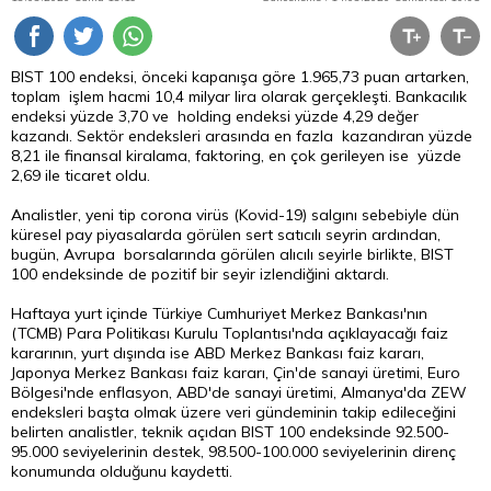
BIST 100 endeksi, önceki kapanışa göre 1.965,73 puan artarken,
toplam işlem hacmi 10,4 milyar lira olarak gerçekleşti. Bankacılık
endeksi yüzde 3,70 ve holding endeksi yüzde 4,29 değer
kazandı. Sektör endeksleri arasında en fazla kazandıran yüzde
8,21 ile finansal kiralama, faktoring, en çok gerileyen ise yüzde
2,69 ile ticaret oldu.
Analistler, yeni tip corona virüs (Kovid-19) salgını sebebiyle dün
küresel pay piyasalarda görülen sert satıcılı seyrin ardından,
bugün, Avrupa borsalarında görülen alıcılı seyirle birlikte, BIST
100 endeksinde de pozitif bir seyir izlendiğini aktardı.
Haftaya yurt içinde Türkiye Cumhuriyet Merkez Bankası'nın
(TCMB) Para Politikası Kurulu Toplantısı'nda açıklayacağı faiz
kararının, yurt dışında ise ABD Merkez Bankası faiz kararı,
Japonya Merkez Bankası faiz kararı, Çin'de sanayi üretimi, Euro
Bölgesi'nde enflasyon, ABD'de sanayi üretimi, Almanya'da ZEW
endeksleri başta olmak üzere veri gündeminin takip edileceğini
belirten analistler, teknik açıdan BIST 100 endeksinde 92.500-
95.000 seviyelerinin destek, 98.500-100.000 seviyelerinin direnç
konumunda olduğunu kaydetti.