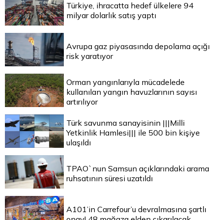
Türkiye, ihracatta hedef ülkelere 94
milyar dolarlık satış yaptı
Avrupa gaz piyasasında depolama açığı
risk yaratıyor
Orman yangınlarıyla mücadelede
kullanılan yangın havuzlarının sayısı
artırılıyor
Türk savunma sanayisinin |||Milli
Yetkinlik Hamlesi||| ile 500 bin kişiye
ulaşıldı
TPAO`nun Samsun açıklarındaki arama
ruhsatının süresi uzatıldı
A101’in Carrefour’u devralmasına şartlı
onay! 48 mağaza elden çıkarılacak