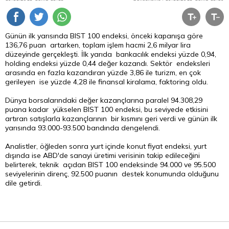
Günün ilk yarısında BIST 100 endeksi, önceki kapanışa göre
136,76 puan artarken, toplam işlem hacmi 2,6 milyar
lira
düzeyinde gerçekleşti. İlk yarıda bankacılık endeksi yüzde 0,94,
holding endeksi yüzde 0,44 değer kazandı. Sektör endeksleri
arasında en fazla kazandıran yüzde 3,86 ile turizm, en çok
gerileyen ise yüzde 4,28 ile finansal kiralama, faktoring oldu.
Dünya borsalarındaki değer kazançlarına paralel 94.308,29
puana kadar yükselen BIST 100 endeksi, bu seviyede etkisini
artıran satışlarla kazançlarının bir kısmını geri verdi ve günün ilk
yarısında 93.000-93.500 bandında dengelendi.
Analistler, öğleden sonra yurt içinde konut fiyat endeksi, yurt
dışında ise ABD'de sanayi üretimi verisinin takip edileceğini
belirterek, teknik açıdan BIST 100 endeksinde 94.000 ve 95.500
seviyelerinin direnç, 92.500 puanın destek konumunda olduğunu
dile getirdi.