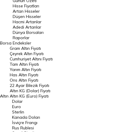
Günün Özeti
En Çok Artan Hisseler
Hisse Fiyatları
Artan Hisseler
En Çok Düşen Hisseler
Düşen Hisseler
Hacmi Artanlar
Hacmi Artanlar
Adedi Artanlar
Geçmiş Kapanışlar
Dünya Borsaları
Raporlar
Dünya Borsaları
Borsa
Endeksler
Gram Altın Fiyatı
Raporlar
Çeyrek Altın Fiyatı
Endeksler
Cumhuriyet Altını Fiyatı
Tam Altın Fiyatı
Yarım Altın Fiyatı
DÖVİZ
Has Altın Fiyatı
Ons Altın Fiyatı
Döviz Kuru
22 Ayar Bilezik Fiyatı
Dolar Kuru
Altın KG (Dolar) Fiyatı
Altın
Altın KG (Euro) Fiyatı
Euro Kuru
Dolar
Euro
Pound Kuru
Sterlin
Kanada Doları
Frank Kuru
İsviçre Frangı
Riyal Kuru
Rus Rublesi