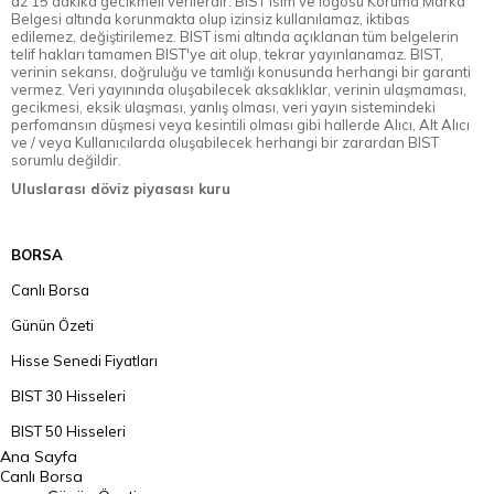
az 15 dakika gecikmeli verilerdir. BIST isim ve logosu Koruma Marka
Belgesi altında korunmakta olup izinsiz kullanılamaz, iktibas
edilemez, değiştirilemez. BIST ismi altında açıklanan tüm belgelerin
telif hakları tamamen BIST'ye ait olup, tekrar yayınlanamaz. BIST,
verinin sekansı, doğruluğu ve tamlığı konusunda herhangi bir garanti
vermez. Veri yayınında oluşabilecek aksaklıklar, verinin ulaşmaması,
gecikmesi, eksik ulaşması, yanlış olması, veri yayın sistemindeki
perfomansın düşmesi veya kesintili olması gibi hallerde Alıcı, Alt Alıcı
ve / veya Kullanıcılarda oluşabilecek herhangi bir zarardan BIST
sorumlu değildir.
Uluslarası döviz piyasası kuru
BORSA
Canlı Borsa
Günün Özeti
Hisse Senedi Fiyatları
BIST 30 Hisseleri
BIST 50 Hisseleri
Ana Sayfa
BIST 100 Hisseleri
Canlı Borsa