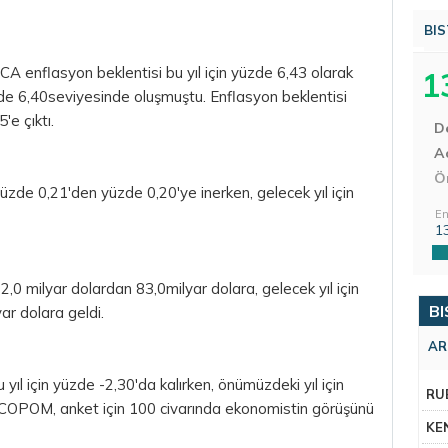
BIS
A enflasyon beklentisi bu yıl için yüzde 6,43 olarak
1
zde 6,40seviyesinde oluşmuştu. Enflasyon beklentisi
'e çıktı.
D
Aç
Ö
üzde 0,21'den yüzde 0,20'ye inerken, gelecek yıl için
En
1
 82,0 milyar dolardan 83,0milyar dolara, gelecek yıl için
BI
ar dolara geldi.
AR
u yıl için yüzde -2,30'da kalırken, önümüzdeki yıl için
RU
. COPOM, anket için 100 civarında ekonomistin görüşünü
KE