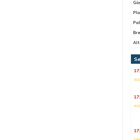
Gü
Pla
Pa
Bre
Alt
Se
17
XU
17
XU
17
DNI