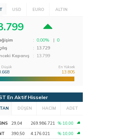
T
USD
EURO
ALTIN
3.799
eğişim
:
0,00%
|
0
ılış
:
13.729
nceki Kapanış
: 13.799
 Düşük
En Yüksek
3.668
13.805
ST En Aktif Hisseler
TAN
DÜŞEN
HACİM
ADET
BNS
29,04
269.986.721
% 10,00
NT
390,50
4.176.021
% 10,00