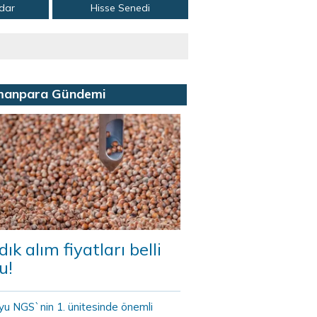
adar
Hisse Senedi
manpara Gündemi
dık alım fiyatları belli
u!
yu NGS`nin 1. ünitesinde önemli