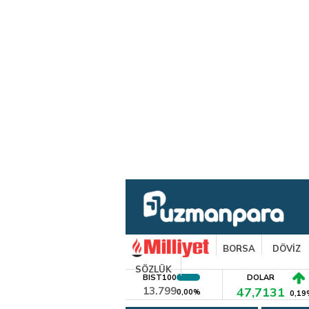
BORSA
DÖVİZ
SÖZLÜK
BIST100
DOLAR
13.799
47,7131
0,00%
0,19