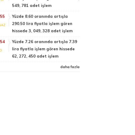
549, 781 adet işlem
:55
Yüzde 8.60 oranında artışla
290.50 lira fiyatla işlem gören
GAZ
hissede 3, 049, 328 adet işlem
:54
Yüzde 7.26 oranında artışla 7.39
lira fiyatla işlem gören hissede
FO
62, 272, 450 adet işlem
daha fazla