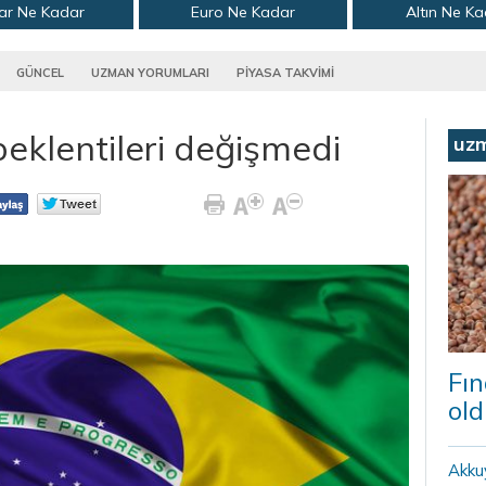
ar Ne Kadar
Euro Ne Kadar
Altın Ne K
GÜNCEL
UZMAN YORUMLARI
PİYASA TAKVİMİ
beklentileri değişmedi
uz
Fın
old
Akku