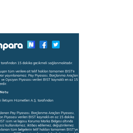
s tarafından 15 dakika gecikmeli sağlanmaktadır.
uşan tüm verilere ait telif hakları tamamen BIST'e
tekrar yayınlanamaz. Pay Piyasası, Borçlanma Araçları
m ve Opsiyon Piyasası verileri BIST kaynaklı en az 15
erdir.
ı Notu
i İletişim Hizmetleri A.Ş. tarafından
ğlanan Pay Piyasası, Borçlanma Araçları Piyasası,
on Piyasası verileri BIST kaynaklı en az 15 dakika
 BIST isim ve logosu Koruma Marka Belgesi altında
iz kullanılamaz, iktibas edilemez, değiştirilemez.
klanan tüm belgelerin telif hakları tamamen BIST'ye