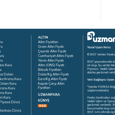
ALTIN
ru
Altın Fiyatları
ru
Gram Altın Fiyatı
Yasal Uyarı Notu
u
Çeyrek Altın Fiyatı
© BİST Verileri Forek
uru
Cumhuriyet Altını Fiyatı
ru
Yarım Altın Fiyatı
BIST piyasalarında ol
esi Kuru
Altın (ONS) Fiyatı
ait olup, bu veriler 
Piyasası, Vadeli İşle
u
Bilezik Fiyatları
dakika gecikmeli veril
ya Doları
Dolar/Kg Altın Fiyatı
ka Kronu Kuru
Euro/Kg Altın Fiyatı
Veri Sağlayıcı Uyar
oları Kuru
Kapalı Çarşı Altın
*(Veriler FOREKS Bilg
Fiyatları
ronu Kuru
sağlanmaktadır)
onu Kuru
UZMANPARA
ni Kuru
Foreks tarafından sa
KÜNYE
Vadeli İşlem ve Opsiy
Piyasa Döviz
gecikmeli verilerdir.
korunmakta olup izins
Bankası Döviz
BIST ismi altında açı