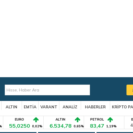
ALTIN
EMTİA
VARANT
ANALİZ
HABERLER
KRİPTO P
EURO
ALTIN
PETROL
55,0250
6.534,78
83,47
4
%
0,02%
0,65%
1,19%