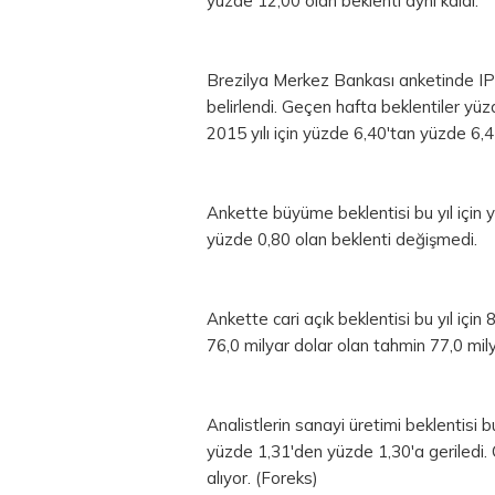
yüzde 12,00 olan beklenti aynı kaldı.
Brezilya Merkez Bankası anketinde IPC
belirlendi. Geçen hafta beklentiler yü
2015 yılı için yüzde 6,40'tan yüzde 6,45
Ankette büyüme beklentisi bu yıl için y
yüzde 0,80 olan beklenti değişmedi.
Ankette cari açık beklentisi bu yıl için
76,0 milyar
dolar
olan tahmin 77,0 mily
Analistlerin sanayi üretimi beklentisi b
yüzde 1,31'den yüzde 1,30'a geriledi
alıyor. (Foreks)