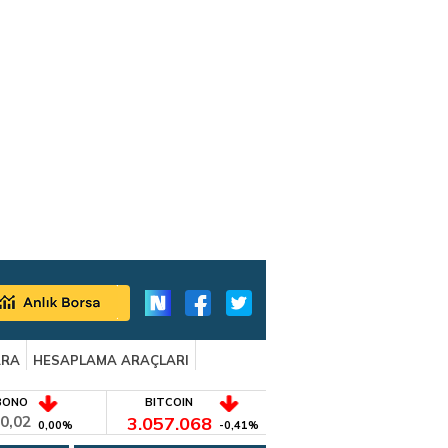
ARA
HESAPLAMA ARAÇLARI
BONO
BITCOIN
0,02
3.057.068
0,00%
-0,41%