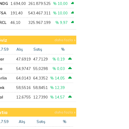
NDG
1.694,00
261.879.525
% 10,00
FSA
191,40
543.467.311
% 10,00
RCL
46,10
325.967.199
% 9,97
viz
daha fazla
17:59
Alış
Satış
%
lar
47,6919
47,7129
% 0,19
ro
54,9747
55,0298
% 0,03
rlin
64,0143
64,3352
% 14,05
ank
58,5516
58,8451
% 12,39
al
12,6755
12,7390
% 14,57
tia
daha fazla
17:59
Alış
Satış
%