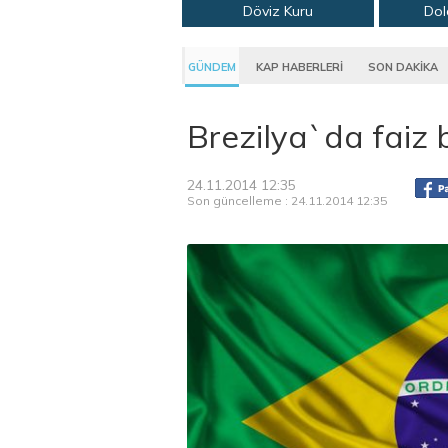
Döviz Kuru
Dol
GÜNDEM
KAP HABERLERİ
SON DAKİKA
Brezilya`da faiz 
24.11.2014 12:35
Son güncelleme : 24.11.2014 12:35