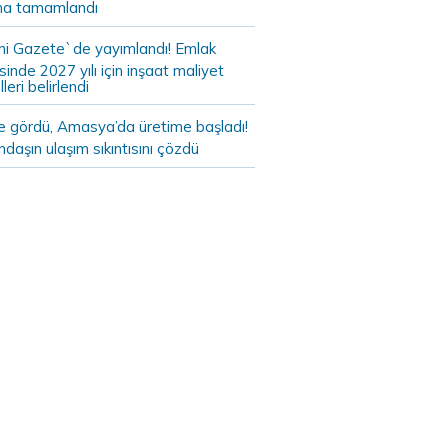
a tamamlandı
i Gazete`de yayımlandı! Emlak
sinde 2027 yılı için inşaat maliyet
leri belirlendi
de gördü, Amasya’da üretime başladı!
daşın ulaşım sıkıntısını çözdü