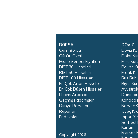
BORSA
DÖVİZ
Canlı Borsa
Döviz Ku
Günün Özeti
Dolar Ku
Hisse Senedi Fiyatları
Euro Kur
BIST 30 Hisseleri
Pound K
BIST 50 Hisseleri
Frank Ku
BIST 100 Hisseleri
Rus Rubl
En Çok Artan Hisseler
Riyal Kur
En Çok Düşen Hisseler
Avustral
Hacmi Artanlar
Danimar
Geçmiş Kapanışlar
Kanada D
Dünya Borsaları
Norveç K
Raporlar
İsveç Kr
Endeksler
Japon Ye
Serbest 
Kurları
Merkez 
Copyright 2026
Kurları