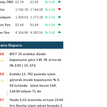
müş ONS
62,34
62,40
% 0,66
tin
1.740,38
1.744,08
% 0,66
ladyum
1.369,54
1.373,18
% 0,66
nt Pet.
83,48
83,48
% 0,66
ın Ons
4.264,86
4.265,50
% 0,66
ans Raporu
:58
BIST 30 endeksi dünkü
kapanışına göre 145, 05 artarak
030
(% 0.93 ) 15, 674
:58
Endeks 13, 782 puanda işlem
görerek önceki kapanışının % 0,
100
58 üstünde . İşlem hacmi 169,
144.00 milyon TL de
:57
Yüzde 5.10 oranında artışla 20.60
lira fiyatla işlem gören hissede 2,
SI