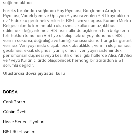
sağlanmaktadır.
Foreks tarafından sağlanan Pay Piyasası, Borçlanma Araçları
Piyasası, Vadeli İşlem ve Opsiyon Piyasası verileri BIST kaynaklı en
az 15 dakika gecikmeli verilerdir. BIST isim ve logosu Koruma Marka
Belgesi altında korunmakta olup izinsiz kullanılamaz, iktibas
edilemez, değiştirilemez. BIST ismi altında açıklanan tüm belgelerin
telif hakları tamamen BIST'ye ait olup, tekrar yayınlanamaz. BIST,
verinin sekansı, doğruluğu ve tamlığı konusunda herhangi bir garanti
vermez. Veri yayınında oluşabilecek aksaklıklar, verinin ulaşmaması,
gecikmesi, eksik ulaşması, yanlış olması, veri yayın sistemindeki
perfomansın düşmesi veya kesintili olması gibi hallerde Alıcı, Alt Alıcı
ve / veya Kullanıcılarda oluşabilecek herhangi bir zarardan BIST
sorumlu değildir.
Uluslarası döviz piyasası kuru
BORSA
Canlı Borsa
Günün Özeti
Hisse Senedi Fiyatları
BIST 30 Hisseleri