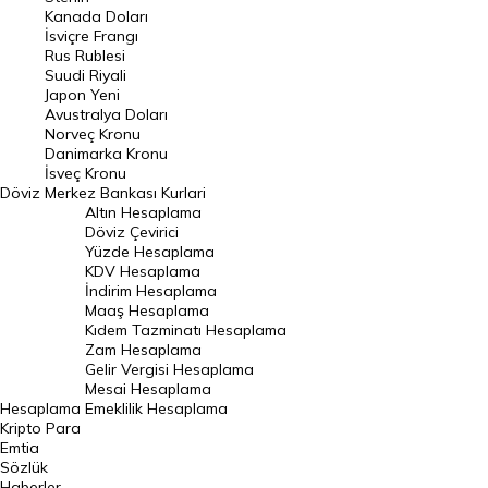
Kanada Doları
Frank Kuru
İsviçre Frangı
Riyal Kuru
Rus Rublesi
Suudi Riyali
Avustralya Doları
Japon Yeni
Avustralya Doları
Danimarka Kronu Kuru
Norveç Kronu
Danimarka Kronu
Kanada Doları Kuru
İsveç Kronu
Döviz
Merkez Bankası Kurlari
Norveç Kronu Kuru
Altın Hesaplama
İsveç Kronu Kuru
Döviz Çevirici
Yüzde Hesaplama
Japon Yeni Kuru
KDV Hesaplama
İndirim Hesaplama
Serbest Piyasa Döviz Kurları
Maaş Hesaplama
Kıdem Tazminatı Hesaplama
Merkez Bankası Döviz Kurları
Zam Hesaplama
Gelir Vergisi Hesaplama
ALTIN
Mesai Hesaplama
Hesaplama
Emeklilik Hesaplama
Altın Fiyatları
Kripto Para
Emtia
Gram Altın Fiyatı
Sözlük
Çeyrek Altın Fiyatı
Haberler