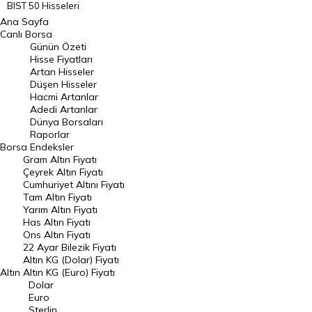
BIST 50 Hisseleri
Ana Sayfa
BIST 100 Hisseleri
Canlı Borsa
Günün Özeti
En Çok Artan Hisseler
Hisse Fiyatları
Artan Hisseler
En Çok Düşen Hisseler
Düşen Hisseler
Hacmi Artanlar
Hacmi Artanlar
Adedi Artanlar
Geçmiş Kapanışlar
Dünya Borsaları
Raporlar
Dünya Borsaları
Borsa
Endeksler
Gram Altın Fiyatı
Raporlar
Çeyrek Altın Fiyatı
Endeksler
Cumhuriyet Altını Fiyatı
Tam Altın Fiyatı
Yarım Altın Fiyatı
DÖVİZ
Has Altın Fiyatı
Ons Altın Fiyatı
Döviz Kuru
22 Ayar Bilezik Fiyatı
Dolar Kuru
Altın KG (Dolar) Fiyatı
Altın
Altın KG (Euro) Fiyatı
Euro Kuru
Dolar
Euro
Pound Kuru
Sterlin