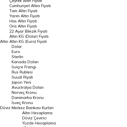
Çeyrek Altın Fiyatı
Endeksler
Cumhuriyet Altını Fiyatı
Tam Altın Fiyatı
Yarım Altın Fiyatı
DÖVİZ
Has Altın Fiyatı
Ons Altın Fiyatı
Döviz Kuru
22 Ayar Bilezik Fiyatı
Dolar Kuru
Altın KG (Dolar) Fiyatı
Altın
Altın KG (Euro) Fiyatı
Euro Kuru
Dolar
Euro
Pound Kuru
Sterlin
Kanada Doları
Frank Kuru
İsviçre Frangı
Riyal Kuru
Rus Rublesi
Suudi Riyali
Avustralya Doları
Japon Yeni
Avustralya Doları
Danimarka Kronu Kuru
Norveç Kronu
Danimarka Kronu
Kanada Doları Kuru
İsveç Kronu
Döviz
Merkez Bankası Kurlari
Norveç Kronu Kuru
Altın Hesaplama
İsveç Kronu Kuru
Döviz Çevirici
Yüzde Hesaplama
Japon Yeni Kuru