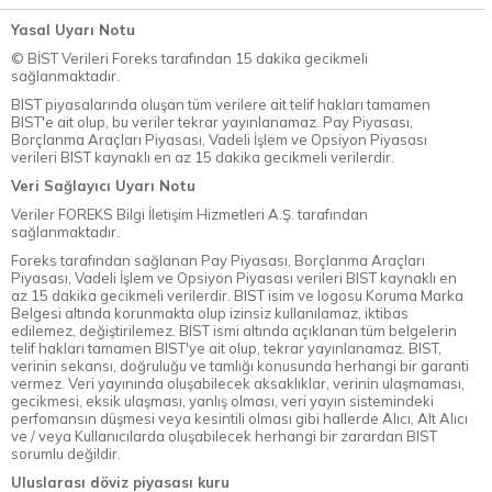
Yasal Uyarı Notu
© BİST Verileri Foreks tarafından 15 dakika gecikmeli
sağlanmaktadır.
BIST piyasalarında oluşan tüm verilere ait telif hakları tamamen
BIST'e ait olup, bu veriler tekrar yayınlanamaz. Pay Piyasası,
Borçlanma Araçları Piyasası, Vadeli İşlem ve Opsiyon Piyasası
verileri BIST kaynaklı en az 15 dakika gecikmeli verilerdir.
Veri Sağlayıcı Uyarı Notu
Veriler FOREKS Bilgi İletişim Hizmetleri A.Ş. tarafından
sağlanmaktadır.
Foreks tarafından sağlanan Pay Piyasası, Borçlanma Araçları
Piyasası, Vadeli İşlem ve Opsiyon Piyasası verileri BIST kaynaklı en
az 15 dakika gecikmeli verilerdir. BIST isim ve logosu Koruma Marka
Belgesi altında korunmakta olup izinsiz kullanılamaz, iktibas
edilemez, değiştirilemez. BIST ismi altında açıklanan tüm belgelerin
telif hakları tamamen BIST'ye ait olup, tekrar yayınlanamaz. BIST,
verinin sekansı, doğruluğu ve tamlığı konusunda herhangi bir garanti
vermez. Veri yayınında oluşabilecek aksaklıklar, verinin ulaşmaması,
gecikmesi, eksik ulaşması, yanlış olması, veri yayın sistemindeki
perfomansın düşmesi veya kesintili olması gibi hallerde Alıcı, Alt Alıcı
ve / veya Kullanıcılarda oluşabilecek herhangi bir zarardan BIST
sorumlu değildir.
Uluslarası döviz piyasası kuru