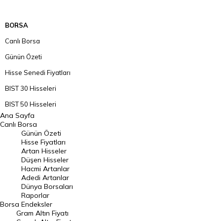
BORSA
Canlı Borsa
Günün Özeti
Hisse Senedi Fiyatları
BIST 30 Hisseleri
BIST 50 Hisseleri
Ana Sayfa
BIST 100 Hisseleri
Canlı Borsa
Günün Özeti
En Çok Artan Hisseler
Hisse Fiyatları
Artan Hisseler
En Çok Düşen Hisseler
Düşen Hisseler
Hacmi Artanlar
Hacmi Artanlar
Adedi Artanlar
Geçmiş Kapanışlar
Dünya Borsaları
Raporlar
Dünya Borsaları
Borsa
Endeksler
Gram Altın Fiyatı
Raporlar