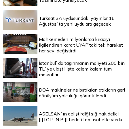
Tazminata yansıyacak
Türksat 3A uydusundaki yayınlar 16
Ağustos`ta yeni uydulara geçecek
Mahkemeden milyonlarca kiracıyı
ilgilendiren karar: UYAP’taki tek hareket
her şeyi değiştirdi
İstanbul`da taşınmanın maliyeti 200 bin
TL`ye ulaştı! İşte kalem kalem tüm
masraflar
DOA makinelerine bırakılan atıkların geri
dönüşüm yolculuğu görüntülendi
ASELSAN`ın geliştirdiği sığınak delici
|||TOLUN P||| hedefi tam isabetle vurdu