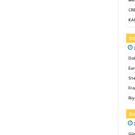
CR
KA
Dö
Do
Eu
Ste
Fr
Riy
Em
Gü