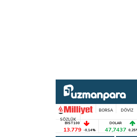
BORSA
DÖVİZ
SÖZLÜK
BIST100
DOLAR
13.779
47,7437
-0,14%
0,25