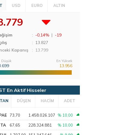
T
USD
EURO
ALTIN
3.779
eğişim
:
-0,14%
|
-19
ılış
:
13.827
nceki Kapanış
: 13.799
 Düşük
En Yüksek
3.699
13.956
ST En Aktif Hisseler
TAN
DÜŞEN
HACİM
ADET
PAE
73,70
1.458.026.107
% 10,00
PTA
67,65
228.324.881
% 10,00
SHL
1.707,00
151.347.646
% 9,99