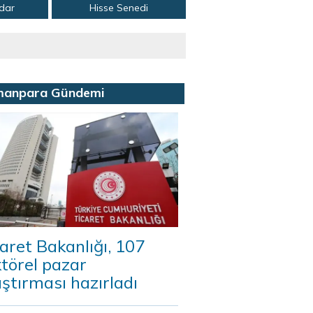
adar
Hisse Senedi
manpara Gündemi
aret Bakanlığı, 107
törel pazar
ştırması hazırladı