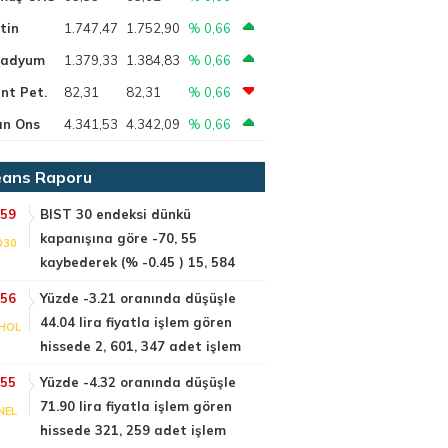
tin
1.747,47
1.752,90
% 0,66
ladyum
1.379,33
1.384,83
% 0,66
nt Pet.
82,31
82,31
% 0,66
ın Ons
4.341,53
4.342,09
% 0,66
ans Raporu
:59
BIST 30 endeksi dünkü
kapanışına göre -70, 55
030
kaybederek (% -0.45 ) 15, 584
:56
Yüzde -3.21 oranında düşüşle
44.04 lira fiyatla işlem gören
HOL
hissede 2, 601, 347 adet işlem
:55
Yüzde -4.32 oranında düşüşle
71.90 lira fiyatla işlem gören
NEL
hissede 321, 259 adet işlem