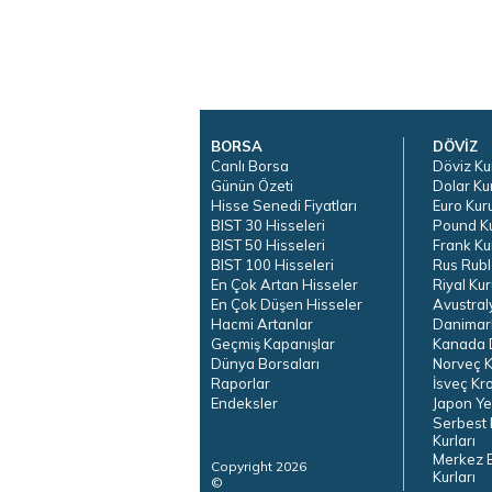
BORSA
DÖVİZ
Canlı Borsa
Döviz Ku
Günün Özeti
Dolar Ku
Hisse Senedi Fiyatları
Euro Kur
BIST 30 Hisseleri
Pound K
BIST 50 Hisseleri
Frank Ku
BIST 100 Hisseleri
Rus Rubl
En Çok Artan Hisseler
Riyal Kur
En Çok Düşen Hisseler
Avustral
Hacmi Artanlar
Danimar
Geçmiş Kapanışlar
Kanada D
Dünya Borsaları
Norveç K
Raporlar
İsveç Kr
Endeksler
Japon Ye
Serbest 
Kurları
Merkez 
Copyright 2026
Kurları
©