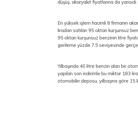
düşüş, akaryakıt fiyatlarına da yansıdı.
En yüksek işlem hacimli 8 firmanın akar
liradan satılan 95 oktan kurşunsuz benzi
95 oktan kurşunsuz benzinin litre fiyatı
gerileme yüzde 7,5 seviyesinde gerçek
Yılbaşında 40 litre benzin alan bir oto
yapılan son indirimle bu miktar 183 lira
otomobilin deposu, yılbaşına göre 15 l