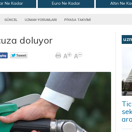
ar Ne Kadar
Euro Ne Kadar
Altın Ne K
GÜNCEL
UZMAN YORUMLARI
PİYASA TAKVİMİ
cuza doluyor
uz
Tic
sek
ara