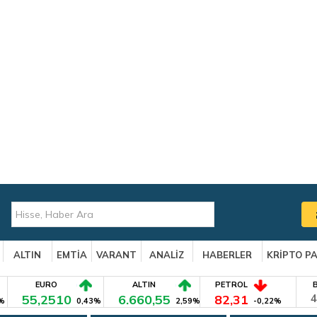
ALTIN
EMTİA
VARANT
ANALİZ
HABERLER
KRİPTO P
EURO
ALTIN
PETROL
55,2510
6.660,55
82,31
4
%
0,43%
2,59%
-0,22%