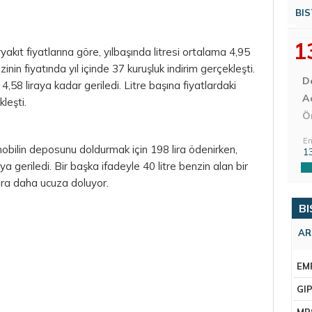
BIS
1
yakıt fiyatlarına göre, yılbaşında litresi ortalama 4,95
nin fiyatında yıl içinde 37 kuruşluk indirim gerçekleşti.
D
 4,58 liraya kadar geriledi. Litre başına fiyatlardaki
Aç
leşti.
Ö
En
mobilin deposunu doldurmak için 198 lira ödenirken,
1
ya geriledi. Bir başka ifadeyle 40 litre benzin alan bir
ira daha ucuza doluyor.
BI
AR
EM
GI
MR