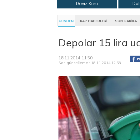
Döviz Kuru
Dol
GÜNDEM
KAP HABERLERİ
SON DAKİKA
Depolar 15 lira u
18.11.2014 11:50
Son güncelleme : 18.11.2014 12:53