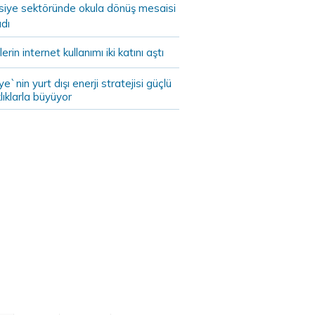
asiye sektöründe okula dönüş mesaisi
dı
lerin internet kullanımı iki katını aştı
ye`nin yurt dışı enerji stratejisi güçlü
lıklarla büyüyor