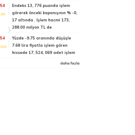
:54
Endeks 13, 776 puanda işlem
görerek önceki kapanışının % -0,
100
17 altında . İşlem hacmi 173,
288.00 milyon TL de
:54
Yüzde -9.75 oranında düşüşle
7.68 lira fiyatla işlem gören
DGS
hissede 17, 524, 069 adet işlem
daha fazla