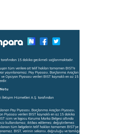
s tarafından 15 dakika gecikmeli sağlanmaktadır.
uşan tüm verilere ait telif hakları tamamen BIST'e
tekrar yayınlanamaz. Pay Piyasası, Borçlanma Araçları
m ve Opsiyon Piyasası verileri BIST kaynaklı en az 15
erdir.
ı Notu
i İletişim Hizmetleri A.Ş. tarafından
ğlanan Pay Piyasası, Borçlanma Araçları Piyasası,
on Piyasası verileri BIST kaynaklı en az 15 dakika
 BIST isim ve logosu Koruma Marka Belgesi altında
iz kullanılamaz, iktibas edilemez, değiştirilemez.
klanan tüm belgelerin telif hakları tamamen BIST'ye
nlanamaz. BIST, verinin sekansı, doğruluğu ve tamlığı