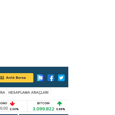
ARA
HESAPLAMA ARAÇLARI
BONO
BITCOIN
0,02
3.099.822
0,00%
0,88%