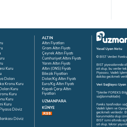
ALTIN
ru
Altın Fiyatları
ru
Gram Altın Fiyatı
Yasal Uyarı Notu
u
Çeyrek Altın Fiyatı
© BİST Verileri Forek
uru
Cumhuriyet Altını Fiyatı
ru
Yarım Altın Fiyatı
BIST piyasalarında ol
esi Kuru
Altın (ONS) Fiyatı
ait olup, bu veriler 
Piyasası, Vadeli İşle
u
Bilezik Fiyatları
dakika gecikmeli veril
ya Doları
Dolar/Kg Altın Fiyatı
ka Kronu Kuru
Euro/Kg Altın Fiyatı
Veri Sağlayıcı Uyar
oları Kuru
Kapalı Çarşı Altın
*(Veriler FOREKS Bilg
Fiyatları
ronu Kuru
sağlanmaktadır)
onu Kuru
UZMANPARA
ni Kuru
Foreks tarafından sa
KÜNYE
Vadeli İşlem ve Opsiy
Piyasa Döviz
gecikmeli verilerdir.
korunmakta olup izins
Bankası Döviz
BIST ismi altında açı
ait olup, tekrar yayı