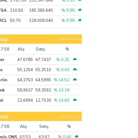
FSA
210,50
195.380.645
% 9,98
RCL
50,70
228.008.040
% 9,98
viz
daha fazla
17:58
Alış
Satış
%
lar
47,6785
47,7437
% 0,25
ro
55,1254
55,2510
% 0,43
rlin
64,2763
64,5985
% 14,52
ank
58,9637
59,2592
% 13,18
al
12,6894
12,7530
% 14,69
tia
daha fazla
17:58
Alış
Satış
%
müş ONS
63,53
63,62
% 0,66