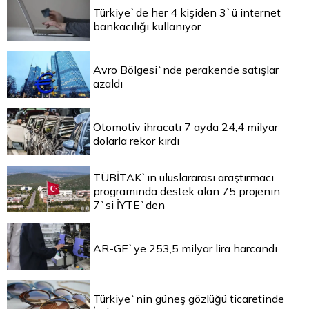
Türkiye`de her 4 kişiden 3`ü internet
bankacılığı kullanıyor
Avro Bölgesi`nde perakende satışlar
azaldı
Otomotiv ihracatı 7 ayda 24,4 milyar
dolarla rekor kırdı
TÜBİTAK`ın uluslararası araştırmacı
programında destek alan 75 projenin
7`si İYTE`den
AR-GE`ye 253,5 milyar lira harcandı
Türkiye`nin güneş gözlüğü ticaretinde