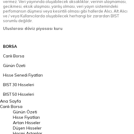
vermez. Veri yayınında oluşabilecek aksaklıklar, verinin ulaşmaması,
gecikmesi, eksik ulaşması, yanlış olması, veri yayın sistemindeki
perfomansın düşmesi veya kesintili olması gibi hallerde Alıcı, Alt Alıcı
ve / veya Kullanıcılarda oluşabilecek herhangi bir zarardan BIST
sorumlu değildir.
Uluslarası döviz piyasası kuru
BORSA
Canlı Borsa
Günün Özeti
Hisse Senedi Fiyatları
BIST 30 Hisseleri
BIST 50 Hisseleri
Ana Sayfa
BIST 100 Hisseleri
Canlı Borsa
Günün Özeti
En Çok Artan Hisseler
Hisse Fiyatları
Artan Hisseler
En Çok Düşen Hisseler
Düşen Hisseler
Hacmi Artanlar
Hacmi Artanlar