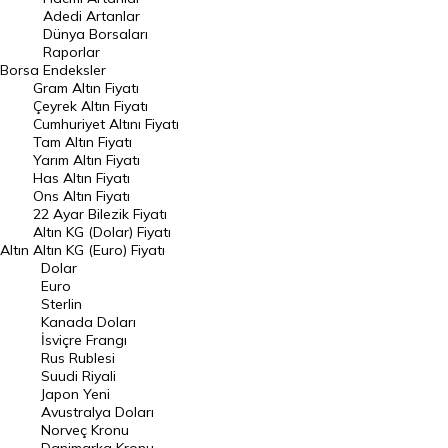
Adedi Artanlar
Geçmiş Kapanışlar
Dünya Borsaları
Raporlar
Dünya Borsaları
Borsa
Endeksler
Gram Altın Fiyatı
Raporlar
Çeyrek Altın Fiyatı
Endeksler
Cumhuriyet Altını Fiyatı
Tam Altın Fiyatı
Yarım Altın Fiyatı
DÖVİZ
Has Altın Fiyatı
Ons Altın Fiyatı
Döviz Kuru
22 Ayar Bilezik Fiyatı
Dolar Kuru
Altın KG (Dolar) Fiyatı
Altın
Altın KG (Euro) Fiyatı
Euro Kuru
Dolar
Euro
Pound Kuru
Sterlin
Kanada Doları
Frank Kuru
İsviçre Frangı
Riyal Kuru
Rus Rublesi
Suudi Riyali
Avustralya Doları
Japon Yeni
Avustralya Doları
Danimarka Kronu Kuru
Norveç Kronu