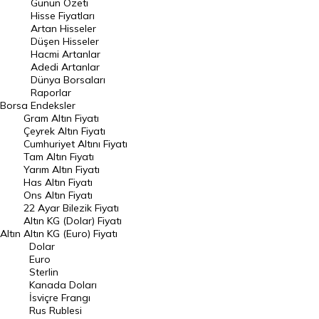
Günün Özeti
En Çok Artan Hisseler
Hisse Fiyatları
Artan Hisseler
En Çok Düşen Hisseler
Düşen Hisseler
Hacmi Artanlar
Hacmi Artanlar
Adedi Artanlar
Geçmiş Kapanışlar
Dünya Borsaları
Raporlar
Dünya Borsaları
Borsa
Endeksler
Gram Altın Fiyatı
Raporlar
Çeyrek Altın Fiyatı
Endeksler
Cumhuriyet Altını Fiyatı
Tam Altın Fiyatı
Yarım Altın Fiyatı
DÖVİZ
Has Altın Fiyatı
Ons Altın Fiyatı
Döviz Kuru
22 Ayar Bilezik Fiyatı
Dolar Kuru
Altın KG (Dolar) Fiyatı
Altın
Altın KG (Euro) Fiyatı
Euro Kuru
Dolar
Euro
Pound Kuru
Sterlin
Kanada Doları
Frank Kuru
İsviçre Frangı
Riyal Kuru
Rus Rublesi