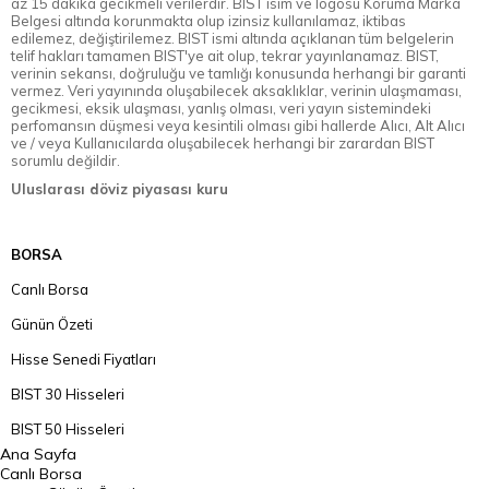
az 15 dakika gecikmeli verilerdir. BIST isim ve logosu Koruma Marka
Belgesi altında korunmakta olup izinsiz kullanılamaz, iktibas
edilemez, değiştirilemez. BIST ismi altında açıklanan tüm belgelerin
telif hakları tamamen BIST'ye ait olup, tekrar yayınlanamaz. BIST,
verinin sekansı, doğruluğu ve tamlığı konusunda herhangi bir garanti
vermez. Veri yayınında oluşabilecek aksaklıklar, verinin ulaşmaması,
gecikmesi, eksik ulaşması, yanlış olması, veri yayın sistemindeki
perfomansın düşmesi veya kesintili olması gibi hallerde Alıcı, Alt Alıcı
ve / veya Kullanıcılarda oluşabilecek herhangi bir zarardan BIST
sorumlu değildir.
Uluslarası döviz piyasası kuru
BORSA
Canlı Borsa
Günün Özeti
Hisse Senedi Fiyatları
BIST 30 Hisseleri
BIST 50 Hisseleri
Ana Sayfa
BIST 100 Hisseleri
Canlı Borsa