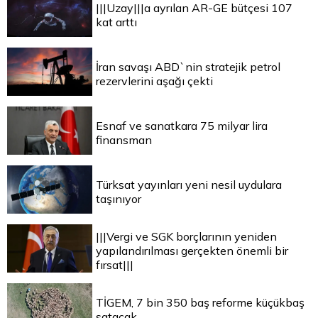
|||Uzay|||a ayrılan AR-GE bütçesi 107
kat arttı
İran savaşı ABD`nin stratejik petrol
rezervlerini aşağı çekti
Esnaf ve sanatkara 75 milyar lira
finansman
Türksat yayınları yeni nesil uydulara
taşınıyor
|||Vergi ve SGK borçlarının yeniden
yapılandırılması gerçekten önemli bir
fırsat|||
TİGEM, 7 bin 350 baş reforme küçükbaş
satacak