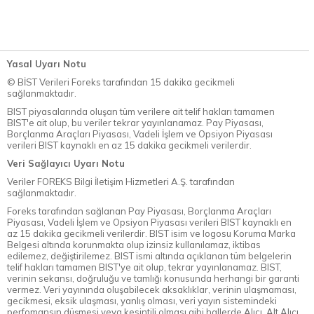
Yasal Uyarı Notu
© BİST Verileri Foreks tarafından 15 dakika gecikmeli
sağlanmaktadır.
BIST piyasalarında oluşan tüm verilere ait telif hakları tamamen
BIST'e ait olup, bu veriler tekrar yayınlanamaz. Pay Piyasası,
Borçlanma Araçları Piyasası, Vadeli İşlem ve Opsiyon Piyasası
verileri BIST kaynaklı en az 15 dakika gecikmeli verilerdir.
Veri Sağlayıcı Uyarı Notu
Veriler FOREKS Bilgi İletişim Hizmetleri A.Ş. tarafından
sağlanmaktadır.
Foreks tarafından sağlanan Pay Piyasası, Borçlanma Araçları
Piyasası, Vadeli İşlem ve Opsiyon Piyasası verileri BIST kaynaklı en
az 15 dakika gecikmeli verilerdir. BIST isim ve logosu Koruma Marka
Belgesi altında korunmakta olup izinsiz kullanılamaz, iktibas
edilemez, değiştirilemez. BIST ismi altında açıklanan tüm belgelerin
telif hakları tamamen BIST'ye ait olup, tekrar yayınlanamaz. BIST,
verinin sekansı, doğruluğu ve tamlığı konusunda herhangi bir garanti
vermez. Veri yayınında oluşabilecek aksaklıklar, verinin ulaşmaması,
gecikmesi, eksik ulaşması, yanlış olması, veri yayın sistemindeki
perfomansın düşmesi veya kesintili olması gibi hallerde Alıcı, Alt Alıcı