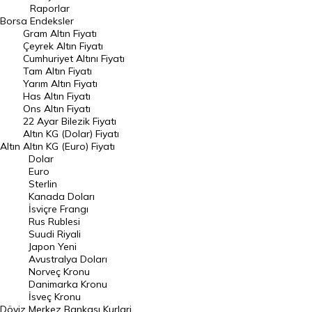
Raporlar
Dünya Borsaları
Borsa
Endeksler
Gram Altın Fiyatı
Raporlar
Çeyrek Altın Fiyatı
Endeksler
Cumhuriyet Altını Fiyatı
Tam Altın Fiyatı
Yarım Altın Fiyatı
DÖVİZ
Has Altın Fiyatı
Ons Altın Fiyatı
Döviz Kuru
22 Ayar Bilezik Fiyatı
Dolar Kuru
Altın KG (Dolar) Fiyatı
Altın
Altın KG (Euro) Fiyatı
Euro Kuru
Dolar
Euro
Pound Kuru
Sterlin
Kanada Doları
Frank Kuru
İsviçre Frangı
Riyal Kuru
Rus Rublesi
Suudi Riyali
Avustralya Doları
Japon Yeni
Avustralya Doları
Danimarka Kronu Kuru
Norveç Kronu
Danimarka Kronu
Kanada Doları Kuru
İsveç Kronu
Döviz
Merkez Bankası Kurlari
Norveç Kronu Kuru