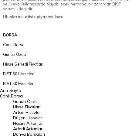
ve / veya Kullanıcılarda oluşabilecek herhangi bir zarardan BIST
sorumlu değildir.
Uluslarası döviz piyasası kuru
BORSA
Canlı Borsa
Günün Özeti
Hisse Senedi Fiyatları
BIST 30 Hisseleri
BIST 50 Hisseleri
Ana Sayfa
BIST 100 Hisseleri
Canlı Borsa
Günün Özeti
En Çok Artan Hisseler
Hisse Fiyatları
Artan Hisseler
En Çok Düşen Hisseler
Düşen Hisseler
Hacmi Artanlar
Hacmi Artanlar
Adedi Artanlar
Geçmiş Kapanışlar
Dünya Borsaları