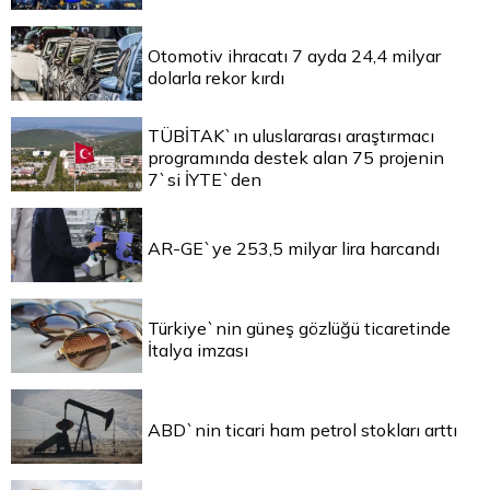
Otomotiv ihracatı 7 ayda 24,4 milyar
dolarla rekor kırdı
TÜBİTAK`ın uluslararası araştırmacı
programında destek alan 75 projenin
7`si İYTE`den
AR-GE`ye 253,5 milyar lira harcandı
Türkiye`nin güneş gözlüğü ticaretinde
İtalya imzası
ABD`nin ticari ham petrol stokları arttı