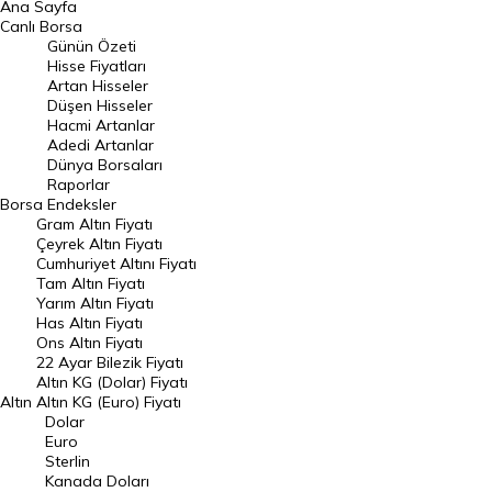
Ana Sayfa
BIST 100 Hisseleri
Canlı Borsa
Günün Özeti
En Çok Artan Hisseler
Hisse Fiyatları
Artan Hisseler
En Çok Düşen Hisseler
Düşen Hisseler
Hacmi Artanlar
Hacmi Artanlar
Adedi Artanlar
Geçmiş Kapanışlar
Dünya Borsaları
Raporlar
Dünya Borsaları
Borsa
Endeksler
Gram Altın Fiyatı
Raporlar
Çeyrek Altın Fiyatı
Endeksler
Cumhuriyet Altını Fiyatı
Tam Altın Fiyatı
Yarım Altın Fiyatı
DÖVİZ
Has Altın Fiyatı
Ons Altın Fiyatı
Döviz Kuru
22 Ayar Bilezik Fiyatı
Dolar Kuru
Altın KG (Dolar) Fiyatı
Altın
Altın KG (Euro) Fiyatı
Euro Kuru
Dolar
Euro
Pound Kuru
Sterlin
Kanada Doları
Frank Kuru