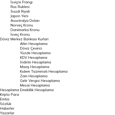
İsviçre Frangı
Riyal Kuru
Rus Rublesi
Suudi Riyali
Avustralya Doları
Japon Yeni
Avustralya Doları
Danimarka Kronu Kuru
Norveç Kronu
Danimarka Kronu
Kanada Doları Kuru
İsveç Kronu
Döviz
Merkez Bankası Kurlari
Norveç Kronu Kuru
Altın Hesaplama
İsveç Kronu Kuru
Döviz Çevirici
Yüzde Hesaplama
Japon Yeni Kuru
KDV Hesaplama
İndirim Hesaplama
Serbest Piyasa Döviz Kurları
Maaş Hesaplama
Kıdem Tazminatı Hesaplama
Merkez Bankası Döviz Kurları
Zam Hesaplama
Gelir Vergisi Hesaplama
ALTIN
Mesai Hesaplama
Hesaplama
Emeklilik Hesaplama
Altın Fiyatları
Kripto Para
Emtia
Gram Altın Fiyatı
Sözlük
Çeyrek Altın Fiyatı
Haberler
Yazarlar