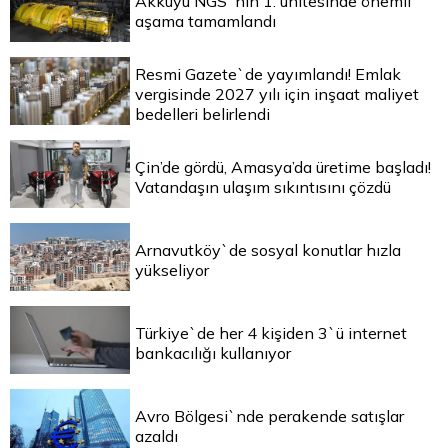
Akkuyu NGS`nin 1. ünitesinde önemli
aşama tamamlandı
Resmi Gazete`de yayımlandı! Emlak
vergisinde 2027 yılı için inşaat maliyet
bedelleri belirlendi
Çin’de gördü, Amasya’da üretime başladı!
Vatandaşın ulaşım sıkıntısını çözdü
Arnavutköy`de sosyal konutlar hızla
yükseliyor
Türkiye`de her 4 kişiden 3`ü internet
bankacılığı kullanıyor
Avro Bölgesi`nde perakende satışlar
azaldı