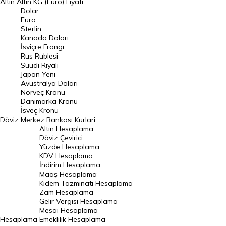
Altın
Altın KG (Euro) Fiyatı
Euro Kuru
Dolar
Euro
Pound Kuru
Sterlin
Kanada Doları
Frank Kuru
İsviçre Frangı
Riyal Kuru
Rus Rublesi
Suudi Riyali
Avustralya Doları
Japon Yeni
Avustralya Doları
Danimarka Kronu Kuru
Norveç Kronu
Danimarka Kronu
Kanada Doları Kuru
İsveç Kronu
Döviz
Merkez Bankası Kurlari
Norveç Kronu Kuru
Altın Hesaplama
İsveç Kronu Kuru
Döviz Çevirici
Yüzde Hesaplama
Japon Yeni Kuru
KDV Hesaplama
İndirim Hesaplama
Serbest Piyasa Döviz Kurları
Maaş Hesaplama
Kıdem Tazminatı Hesaplama
Merkez Bankası Döviz Kurları
Zam Hesaplama
Gelir Vergisi Hesaplama
ALTIN
Mesai Hesaplama
Hesaplama
Emeklilik Hesaplama
Altın Fiyatları