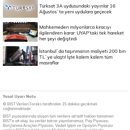
Türksat 3A uydusundaki yayınlar 16
Ağustos`ta yeni uydulara geçecek
Mahkemeden milyonlarca kiracıyı
ilgilendiren karar: UYAP’taki tek hareket
her şeyi değiştirdi
İstanbul`da taşınmanın maliyeti 200 bin
TL`ye ulaştı! İşte kalem kalem tüm
masraflar
Yasal Uyarı Notu
© BİST Verileri Foreks tarafından 15 dakika gecikmeli
sağlanmaktadır.
BIST piyasalarında oluşan tüm verilere ait telif hakları tamamen
BIST'e ait olup, bu veriler tekrar yayınlanamaz. Pay Piyasası,
Borçlanma Araçları Piyasası, Vadeli İşlem ve Opsiyon Piyasası