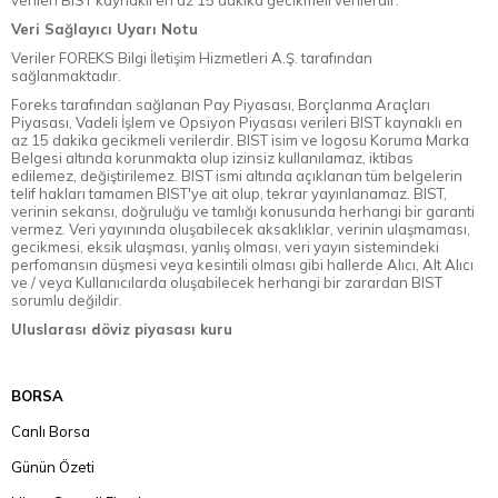
verileri BIST kaynaklı en az 15 dakika gecikmeli verilerdir.
Veri Sağlayıcı Uyarı Notu
Veriler FOREKS Bilgi İletişim Hizmetleri A.Ş. tarafından
sağlanmaktadır.
Foreks tarafından sağlanan Pay Piyasası, Borçlanma Araçları
Piyasası, Vadeli İşlem ve Opsiyon Piyasası verileri BIST kaynaklı en
az 15 dakika gecikmeli verilerdir. BIST isim ve logosu Koruma Marka
Belgesi altında korunmakta olup izinsiz kullanılamaz, iktibas
edilemez, değiştirilemez. BIST ismi altında açıklanan tüm belgelerin
telif hakları tamamen BIST'ye ait olup, tekrar yayınlanamaz. BIST,
verinin sekansı, doğruluğu ve tamlığı konusunda herhangi bir garanti
vermez. Veri yayınında oluşabilecek aksaklıklar, verinin ulaşmaması,
gecikmesi, eksik ulaşması, yanlış olması, veri yayın sistemindeki
perfomansın düşmesi veya kesintili olması gibi hallerde Alıcı, Alt Alıcı
ve / veya Kullanıcılarda oluşabilecek herhangi bir zarardan BIST
sorumlu değildir.
Uluslarası döviz piyasası kuru
BORSA
Canlı Borsa
Günün Özeti