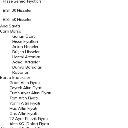
Hisse Senedi Fiyatları
BIST 30 Hisseleri
BIST 50 Hisseleri
Ana Sayfa
BIST 100 Hisseleri
Canlı Borsa
Günün Özeti
En Çok Artan Hisseler
Hisse Fiyatları
Artan Hisseler
En Çok Düşen Hisseler
Düşen Hisseler
Hacmi Artanlar
Hacmi Artanlar
Adedi Artanlar
Geçmiş Kapanışlar
Dünya Borsaları
Raporlar
Dünya Borsaları
Borsa
Endeksler
Gram Altın Fiyatı
Raporlar
Çeyrek Altın Fiyatı
Endeksler
Cumhuriyet Altını Fiyatı
Tam Altın Fiyatı
Yarım Altın Fiyatı
DÖVİZ
Has Altın Fiyatı
Ons Altın Fiyatı
Döviz Kuru
22 Ayar Bilezik Fiyatı
Dolar Kuru
Altın KG (Dolar) Fiyatı