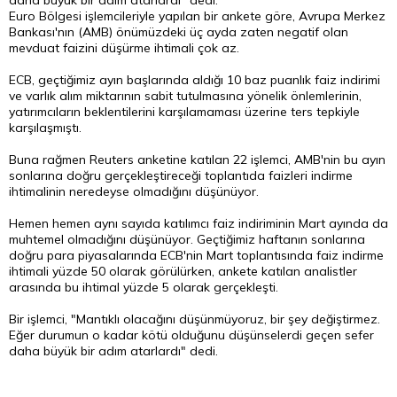
daha büyük bir adım atarlardı" dedi.
Euro
Bölgesi işlemcileriyle yapılan bir ankete göre, Avrupa Merkez
Bankası'nın (AMB) önümüzdeki üç ayda zaten negatif olan
mevduat faizini düşürme ihtimali çok az.
ECB, geçtiğimiz ayın başlarında aldığı 10 baz puanlık faiz indirimi
ve varlık alım miktarının sabit tutulmasına yönelik önlemlerinin,
yatırımcıların beklentilerini karşılamaması üzerine ters tepkiyle
karşılaşmıştı.
Buna rağmen Reuters anketine katılan 22 işlemci, AMB'nin bu ayın
sonlarına doğru gerçekleştireceği toplantıda faizleri indirme
ihtimalinin neredeyse olmadığını düşünüyor.
Hemen hemen aynı sayıda katılımcı faiz indiriminin Mart ayında da
muhtemel olmadığını düşünüyor. Geçtiğimiz haftanın sonlarına
doğru para piyasalarında ECB'nin Mart toplantısında faiz indirme
ihtimali yüzde 50 olarak görülürken, ankete katılan analistler
arasında bu ihtimal yüzde 5 olarak gerçekleşti.
Bir işlemci, "Mantıklı olacağını düşünmüyoruz, bir şey değiştirmez.
Eğer durumun o kadar kötü olduğunu düşünselerdi geçen sefer
daha büyük bir adım atarlardı" dedi.