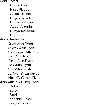
Canlı Borsa
Günün Özeti
En Çok Artan Hisseler
Hisse Fiyatları
Artan Hisseler
En Çok Düşen Hisseler
Düşen Hisseler
Hacmi Artanlar
Hacmi Artanlar
Adedi Artanlar
Geçmiş Kapanışlar
Dünya Borsaları
Raporlar
Dünya Borsaları
Borsa
Endeksler
Gram Altın Fiyatı
Raporlar
Çeyrek Altın Fiyatı
Endeksler
Cumhuriyet Altını Fiyatı
Tam Altın Fiyatı
Yarım Altın Fiyatı
DÖVİZ
Has Altın Fiyatı
Ons Altın Fiyatı
Döviz Kuru
22 Ayar Bilezik Fiyatı
Dolar Kuru
Altın KG (Dolar) Fiyatı
Altın
Altın KG (Euro) Fiyatı
Euro Kuru
Dolar
Euro
Pound Kuru
Sterlin
Kanada Doları
Frank Kuru
İsviçre Frangı