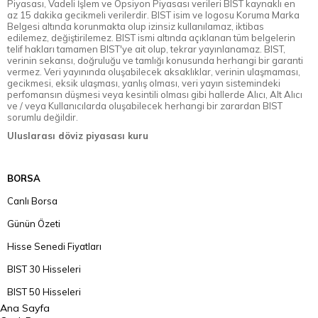
Piyasası, Vadeli İşlem ve Opsiyon Piyasası verileri BIST kaynaklı en
az 15 dakika gecikmeli verilerdir. BIST isim ve logosu Koruma Marka
Belgesi altında korunmakta olup izinsiz kullanılamaz, iktibas
edilemez, değiştirilemez. BIST ismi altında açıklanan tüm belgelerin
telif hakları tamamen BIST'ye ait olup, tekrar yayınlanamaz. BIST,
verinin sekansı, doğruluğu ve tamlığı konusunda herhangi bir garanti
vermez. Veri yayınında oluşabilecek aksaklıklar, verinin ulaşmaması,
gecikmesi, eksik ulaşması, yanlış olması, veri yayın sistemindeki
perfomansın düşmesi veya kesintili olması gibi hallerde Alıcı, Alt Alıcı
ve / veya Kullanıcılarda oluşabilecek herhangi bir zarardan BIST
sorumlu değildir.
Uluslarası döviz piyasası kuru
BORSA
Canlı Borsa
Günün Özeti
Hisse Senedi Fiyatları
BIST 30 Hisseleri
BIST 50 Hisseleri
Ana Sayfa
BIST 100 Hisseleri