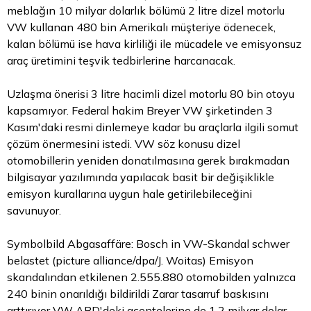
meblağın 10 milyar dolarlık bölümü 2 litre dizel motorlu
VW kullanan 480 bin Amerikalı müşteriye ödenecek,
kalan bölümü ise hava kirliliği ile mücadele ve emisyonsuz
araç üretimini teşvik tedbirlerine harcanacak.
Uzlaşma önerisi 3 litre hacimli dizel motorlu 80 bin otoyu
kapsamıyor. Federal hakim Breyer VW şirketinden 3
Kasım'daki resmi dinlemeye kadar bu araçlarla ilgili somut
çözüm önermesini istedi. VW söz konusu dizel
otomobillerin yeniden donatılmasına gerek bırakmadan
bilgisayar yazılımında yapılacak basit bir değişiklikle
emisyon kurallarına uygun hale getirilebileceğini
savunuyor.
Symbolbild Abgasaffäre: Bosch in VW-Skandal schwer
belastet (picture alliance/dpa/J. Woitas) Emisyon
skandalından etkilenen 2.555.880 otomobilden yalnızca
240 binin onarıldığı bildirildi Zarar tasarruf baskısını
arttırıyor VW ABD'deki acentelerine de 1,2 milyar dolar