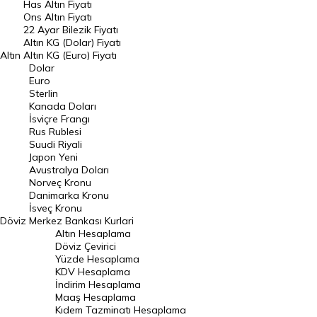
Has Altın Fiyatı
Ons Altın Fiyatı
Döviz Kuru
22 Ayar Bilezik Fiyatı
Dolar Kuru
Altın KG (Dolar) Fiyatı
Altın
Altın KG (Euro) Fiyatı
Euro Kuru
Dolar
Euro
Pound Kuru
Sterlin
Kanada Doları
Frank Kuru
İsviçre Frangı
Riyal Kuru
Rus Rublesi
Suudi Riyali
Avustralya Doları
Japon Yeni
Avustralya Doları
Danimarka Kronu Kuru
Norveç Kronu
Danimarka Kronu
Kanada Doları Kuru
İsveç Kronu
Döviz
Merkez Bankası Kurlari
Norveç Kronu Kuru
Altın Hesaplama
İsveç Kronu Kuru
Döviz Çevirici
Yüzde Hesaplama
Japon Yeni Kuru
KDV Hesaplama
İndirim Hesaplama
Serbest Piyasa Döviz Kurları
Maaş Hesaplama
Kıdem Tazminatı Hesaplama
Merkez Bankası Döviz Kurları