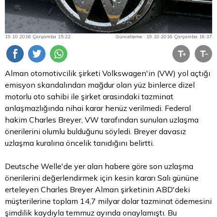
19.10.2016 Çarşamba 15:22
Güncelleme : 19.10.2016 Çarşamba 16:37
Alman otomotivcilik şirketi Volkswagen'in (VW) yol açtığı
emisyon skandalından mağdur olan yüz binlerce dizel
motorlu oto sahibi ile şirket arasındaki tazminat
anlaşmazlığında nihai karar henüz verilmedi. Federal
hakim Charles Breyer, VW tarafından sunulan uzlaşma
önerilerini olumlu bulduğunu söyledi. Breyer davasız
uzlaşma kuralına öncelik tanıdığını belirtti.
Deutsche Welle'de yer alan habere göre son uzlaşma
önerilerini değerlendirmek için kesin kararı Salı gününe
erteleyen Charles Breyer Alman şirketinin ABD'deki
müşterilerine toplam 14,7 milyar
dolar
tazminat ödemesini
şimdilik kaydıyla temmuz ayında onaylamıştı. Bu