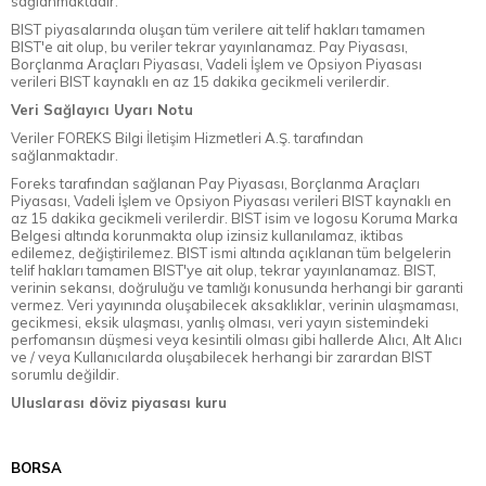
sağlanmaktadır.
BIST piyasalarında oluşan tüm verilere ait telif hakları tamamen
BIST'e ait olup, bu veriler tekrar yayınlanamaz. Pay Piyasası,
Borçlanma Araçları Piyasası, Vadeli İşlem ve Opsiyon Piyasası
verileri BIST kaynaklı en az 15 dakika gecikmeli verilerdir.
Veri Sağlayıcı Uyarı Notu
Veriler FOREKS Bilgi İletişim Hizmetleri A.Ş. tarafından
sağlanmaktadır.
Foreks tarafından sağlanan Pay Piyasası, Borçlanma Araçları
Piyasası, Vadeli İşlem ve Opsiyon Piyasası verileri BIST kaynaklı en
az 15 dakika gecikmeli verilerdir. BIST isim ve logosu Koruma Marka
Belgesi altında korunmakta olup izinsiz kullanılamaz, iktibas
edilemez, değiştirilemez. BIST ismi altında açıklanan tüm belgelerin
telif hakları tamamen BIST'ye ait olup, tekrar yayınlanamaz. BIST,
verinin sekansı, doğruluğu ve tamlığı konusunda herhangi bir garanti
vermez. Veri yayınında oluşabilecek aksaklıklar, verinin ulaşmaması,
gecikmesi, eksik ulaşması, yanlış olması, veri yayın sistemindeki
perfomansın düşmesi veya kesintili olması gibi hallerde Alıcı, Alt Alıcı
ve / veya Kullanıcılarda oluşabilecek herhangi bir zarardan BIST
sorumlu değildir.
Uluslarası döviz piyasası kuru
BORSA