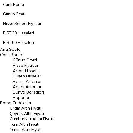
Canlı Borsa
Günün Özeti
Hisse Senedi Fiyatları
BIST 30 Hisseleri
BIST 50 Hisseleri
Ana Sayfa
BIST 100 Hisseleri
Canlı Borsa
Günün Özeti
En Çok Artan Hisseler
Hisse Fiyatları
Artan Hisseler
En Çok Düşen Hisseler
Düşen Hisseler
Hacmi Artanlar
Hacmi Artanlar
Adedi Artanlar
Geçmiş Kapanışlar
Dünya Borsaları
Raporlar
Dünya Borsaları
Borsa
Endeksler
Gram Altın Fiyatı
Raporlar
Çeyrek Altın Fiyatı
Endeksler
Cumhuriyet Altını Fiyatı
Tam Altın Fiyatı
Yarım Altın Fiyatı
DÖVİZ