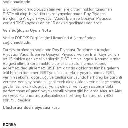
sağlanmaktadır.
BIST piyasalarında oluşan tüm verilere ait telif hakları tamamen
BIST'e ait olup, bu veriler tekrar yayınlanamaz. Pay Piyasası,
Borçlanma Araçları Piyasası, Vadeli İşlem ve Opsiyon Piyasası
verileri BIST kaynaklı en az 15 dakika gecikmeli verilerdir.
Veri Sağlayıcı Uyarı Notu
Veriler FOREKS Bilgi İletişim Hizmetleri A.Ş. tarafından
sağlanmaktadır.
Foreks tarafından sağlanan Pay Piyasası, Borçlanma Araçları
Piyasası, Vadeli İşlem ve Opsiyon Piyasası verileri BIST kaynaklı en
az 15 dakika gecikmeli verilerdir. BIST isim ve logosu Koruma Marka
Belgesi altında korunmakta olup izinsiz kullanılamaz, iktibas
edilemez, değiştirilemez. BIST ismi altında açıklanan tüm belgelerin
telif hakları tamamen BIST'ye ait olup, tekrar yayınlanamaz. BIST,
verinin sekansı, doğruluğu ve tamlığı konusunda herhangi bir garanti
vermez. Veri yayınında oluşabilecek aksaklıklar, verinin ulaşmaması,
gecikmesi, eksik ulaşması, yanlış olması, veri yayın sistemindeki
perfomansın düşmesi veya kesintili olması gibi hallerde Alıcı, Alt Alıcı
ve / veya Kullanıcılarda oluşabilecek herhangi bir zarardan BIST
sorumlu değildir.
Uluslarası döviz piyasası kuru
BORSA