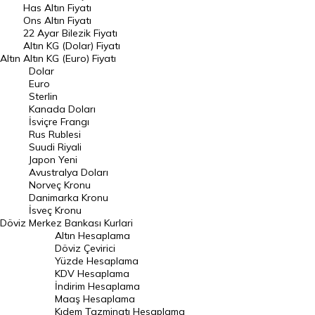
Has Altın Fiyatı
Ons Altın Fiyatı
Döviz Kuru
22 Ayar Bilezik Fiyatı
Dolar Kuru
Altın KG (Dolar) Fiyatı
Altın
Altın KG (Euro) Fiyatı
Euro Kuru
Dolar
Euro
Pound Kuru
Sterlin
Kanada Doları
Frank Kuru
İsviçre Frangı
Riyal Kuru
Rus Rublesi
Suudi Riyali
Avustralya Doları
Japon Yeni
Avustralya Doları
Danimarka Kronu Kuru
Norveç Kronu
Danimarka Kronu
Kanada Doları Kuru
İsveç Kronu
Döviz
Merkez Bankası Kurlari
Norveç Kronu Kuru
Altın Hesaplama
İsveç Kronu Kuru
Döviz Çevirici
Yüzde Hesaplama
Japon Yeni Kuru
KDV Hesaplama
İndirim Hesaplama
Serbest Piyasa Döviz Kurları
Maaş Hesaplama
Kıdem Tazminatı Hesaplama
Merkez Bankası Döviz Kurları