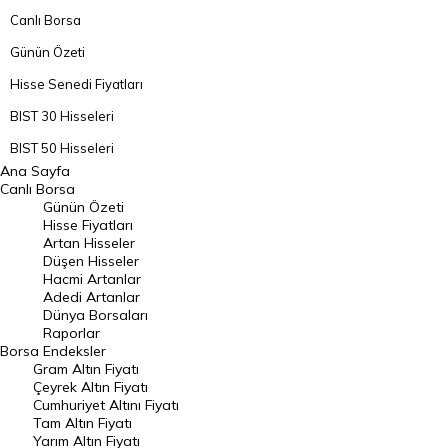
Canlı Borsa
Günün Özeti
Hisse Senedi Fiyatları
BIST 30 Hisseleri
BIST 50 Hisseleri
Ana Sayfa
BIST 100 Hisseleri
Canlı Borsa
Günün Özeti
En Çok Artan Hisseler
Hisse Fiyatları
Artan Hisseler
En Çok Düşen Hisseler
Düşen Hisseler
Hacmi Artanlar
Hacmi Artanlar
Adedi Artanlar
Geçmiş Kapanışlar
Dünya Borsaları
Raporlar
Dünya Borsaları
Borsa
Endeksler
Gram Altın Fiyatı
Raporlar
Çeyrek Altın Fiyatı
Endeksler
Cumhuriyet Altını Fiyatı
Tam Altın Fiyatı
Yarım Altın Fiyatı
DÖVİZ