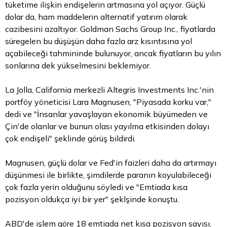
tüketime ilişkin endişelerin artmasına yol açıyor. Güçlü
dolar
da, ham maddelerin alternatif yatırım olarak
cazibesini azaltıyor. Goldman Sachs Group Inc., fiyatlarda
süregelen bu düşüşün daha fazla arz kısıntısına yol
açabileceği tahmininde bulunuyor, ancak fiyatların bu yılın
sonlarına dek yükselmesini beklemiyor.
La Jolla, California merkezli Altegris Investments Inc.'nin
portföy yöneticisi Lara Magnusen, "Piyasada korku var,"
dedi ve "İnsanlar yavaşlayan ekonomik büyümeden ve
Çin'de olanlar ve bunun olası yayılma etkisinden dolayı
çok endişeli" şeklinde görüş bildirdi.
Magnusen, güçlü dolar ve Fed'in faizleri daha da artırmayı
düşünmesi ile birlikte, şimdilerde paranın koyulabileceği
çok fazla yerin olduğunu söyledi ve "Emtiada kısa
pozisyon oldukça iyi bir yer" şeklşinde konuştu.
ABD'de işlem göre 18 emtiada net kısa pozisyon sayısı,