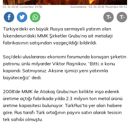
01.10.2016 Cumartesi 15:56
Güncelleme : 03.10.2016 Pazartesi 08:31
Türkiye’deki en büyük Rusya sermayeli yatırım olan
İskenderun’daki MMK Şirketler Grubu’na ait metalürji
fabrikasının satışından vazgeçildiği bildirildi.
Soçi’deki uluslararası ekonomi forumunda konuşan şirketin
patronu, ünlü milyarder Viktor Raşnikov, “Bitti, o konu
kapandı. Satmıyoruz. Aksine işimizi yeni yatırımla
büyüteceğiz” dedi.
2008’de MMK ile Atakaş Grubu’nun birlikte inşa ederek
üretime açtığı fabrikada yılda 2.3 milyon ton
metal
ürünü
üretme kapasitesi bulunuyor. TürkRus'ta yer alan habere
göre, Rus tarafı Türk ortağının payını satın alarak tesisin
tek sahibi olmuştu.