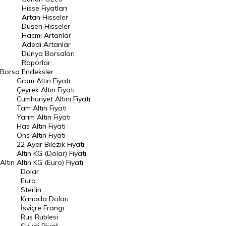
En Çok Artan Hisseler
Hisse Fiyatları
Artan Hisseler
En Çok Düşen Hisseler
Düşen Hisseler
Hacmi Artanlar
Hacmi Artanlar
Adedi Artanlar
Geçmiş Kapanışlar
Dünya Borsaları
Raporlar
Dünya Borsaları
Borsa
Endeksler
Gram Altın Fiyatı
Raporlar
Çeyrek Altın Fiyatı
Endeksler
Cumhuriyet Altını Fiyatı
Tam Altın Fiyatı
Yarım Altın Fiyatı
DÖVİZ
Has Altın Fiyatı
Ons Altın Fiyatı
Döviz Kuru
22 Ayar Bilezik Fiyatı
Dolar Kuru
Altın KG (Dolar) Fiyatı
Altın
Altın KG (Euro) Fiyatı
Euro Kuru
Dolar
Euro
Pound Kuru
Sterlin
Kanada Doları
Frank Kuru
İsviçre Frangı
Riyal Kuru
Rus Rublesi