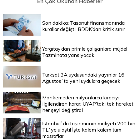
En Çok Okunan Haberler
Son dakika: Tasarruf finansmanında
kurallar değişti: BDDK’dan kritik sınır
Yargıtay’dan primle çalışanlara müjde!
Tazminata yansıyacak
Türksat 3A uydusundaki yayınlar 16
Ağustos`ta yeni uydulara geçecek
Mahkemeden milyonlarca kiracıyı
ilgilendiren karar: UYAP’taki tek hareket
her şeyi değiştirdi
İstanbul`da taşınmanın maliyeti 200 bin
TL`ye ulaştı! İşte kalem kalem tüm
masraflar