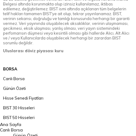
Belgesi altında korunmakta olup izinsiz kullanılamaz, iktibas
edilemez, değiştirilemez. BIST ismi altında açıklanan tüm belgelerin
telif hakları tamamen BIST'ye ait olup, tekrar yayınlanamaz. BIST,
verinin sekansı, doğruluğu ve tamlığı konusunda herhangi bir garanti
vermez. Veri yayınında oluşabilecek aksaklıklar, verinin ulaşmaması,
gecikmesi, eksik ulaşması, yanlış olması, veri yayın sistemindeki
perfomansın düşmesi veya kesintili olması gibi hallerde Alıcı, Alt Alıcı
ve / veya Kullanıcılarda oluşabilecek herhangi bir zarardan BIST
sorumlu değildir.
Uluslarası döviz piyasası kuru
BORSA
Canlı Borsa
Günün Özeti
Hisse Senedi Fiyatları
BIST 30 Hisseleri
BIST 50 Hisseleri
Ana Sayfa
BIST 100 Hisseleri
Canlı Borsa
Günün Özeti