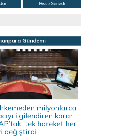
adar
Hisse Senedi
manpara Gündemi
hkemeden milyonlarca
acıyı ilgilendiren karar:
P’taki tek hareket her
i değiştirdi