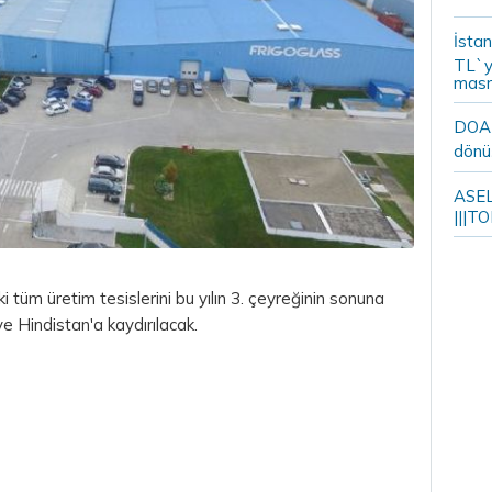
İstan
TL`y
masr
DOA m
dönü
ASELS
|||TO
 tüm üretim tesislerini bu yılın 3. çeyreğinin sonuna
 Hindistan'a kaydırılacak.