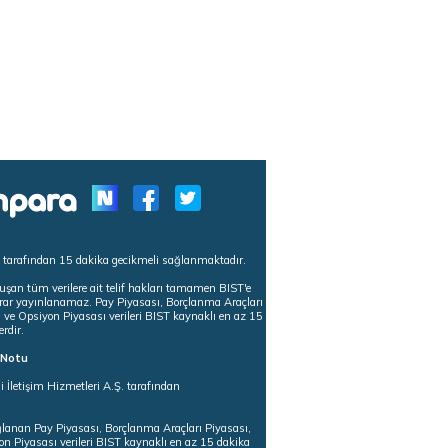
s tarafından 15 dakika gecikmeli sağlanmaktadır.
uşan tüm verilere ait telif hakları tamamen BIST'e
tekrar yayınlanamaz. Pay Piyasası, Borçlanma Araçları
m ve Opsiyon Piyasası verileri BIST kaynaklı en az 15
erdir.
ı Notu
i İletişim Hizmetleri A.Ş. tarafından
ğlanan Pay Piyasası, Borçlanma Araçları Piyasası,
on Piyasası verileri BIST kaynaklı en az 15 dakika