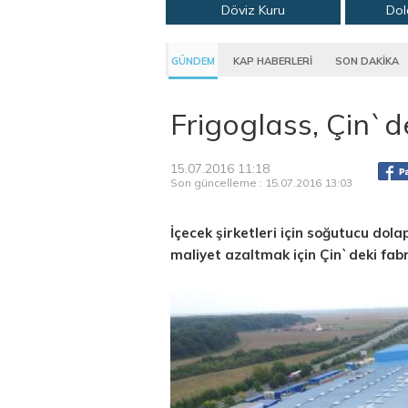
Döviz Kuru
Dol
GÜNDEM
KAP HABERLERİ
SON DAKİKA
Frigoglass, Çin`d
15.07.2016 11:18
Son güncelleme : 15.07.2016 13:03
İçecek şirketleri için soğutucu dola
maliyet azaltmak için Çin`deki fabr