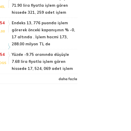
71.90 lira fiyatla işlem gören
NEL
hissede 321, 259 adet işlem
:54
Endeks 13, 776 puanda işlem
görerek önceki kapanışının % -0,
100
17 altında . İşlem hacmi 173,
288.00 milyon TL de
:54
Yüzde -9.75 oranında düşüşle
7.68 lira fiyatla işlem gören
DGS
hissede 17, 524, 069 adet işlem
daha fazla