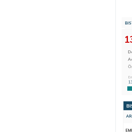
BIS
1
D
Aç
Ö
En
1
BI
AR
EM