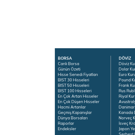
BORSA
DÖVİZ
Canlı Borsa
Döviz Ku
Günün Özeti
Dolar Ku
Hisse Senedi Fiyatları
Euro Kur
BIST 30 Hisseleri
Pound K
BIST 50 Hisseleri
Frank Ku
BIST 100 Hisseleri
Rus Rubl
En Çok Artan Hisseler
Riyal Kur
En Çok Düşen Hisseler
Avustral
Hacmi Artanlar
Danimar
Geçmiş Kapanışlar
Kanada D
Dünya Borsaları
Norveç K
Raporlar
İsveç Kr
Endeksler
Japon Ye
Serbest 