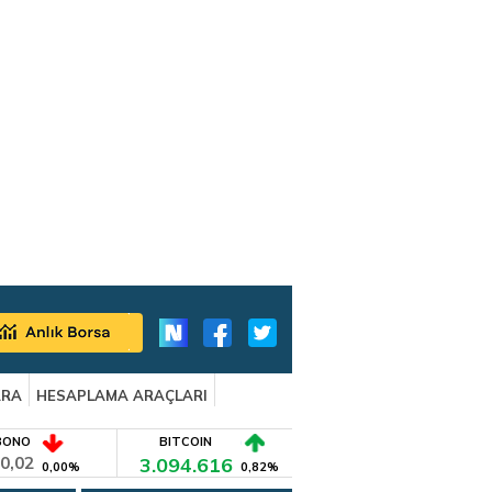
ARA
HESAPLAMA ARAÇLARI
BONO
BITCOIN
0,02
3.094.616
0,00%
0,82%