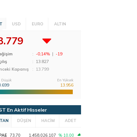
T
USD
EURO
ALTIN
3.779
eğişim
:
-0,14%
|
-19
ılış
:
13.827
nceki Kapanış
: 13.799
 Düşük
En Yüksek
3.699
13.956
ST En Aktif Hisseler
TAN
DÜŞEN
HACİM
ADET
PAE
73,70
1.458.026.107
% 10,00