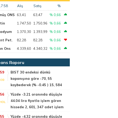
17:58
Alış
Satış
%
müş ONS
63,41
63,47
% 0,66
tin
1.747,50
1.750,96
% 0,66
ladyum
1.370,30
1.393,99
% 0,66
nt Pet.
82,28
82,28
% 0,66
ın Ons
4.339,60
4.340,32
% 0,66
ans Raporu
:59
BIST 30 endeksi dünkü
kapanışına göre -70, 55
030
kaybederek (% -0.45 ) 15, 584
:56
Yüzde -3.21 oranında düşüşle
44.04 lira fiyatla işlem gören
HOL
hissede 2, 601, 347 adet işlem
:55
Yüzde -4.32 oranında düşüşle