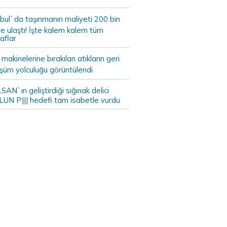
bul`da taşınmanın maliyeti 200 bin
e ulaştı! İşte kalem kalem tüm
aflar
akinelerine bırakılan atıkların geri
şüm yolculuğu görüntülendi
AN`ın geliştirdiği sığınak delici
LUN P||| hedefi tam isabetle vurdu