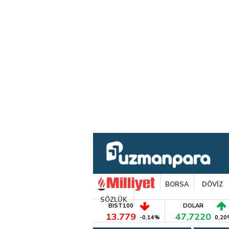
BORSA
DÖVİZ
SÖZLÜK
BIST100
DOLAR
13.779
47,7220
-0,14%
0,20