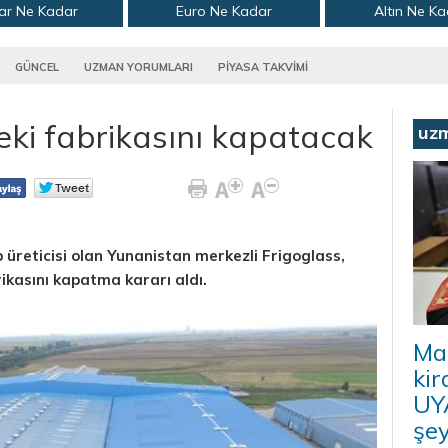
ar Ne Kadar
Euro Ne Kadar
Altın Ne K
GÜNCEL
UZMAN YORUMLARI
PİYASA TAKVİMİ
eki fabrikasını kapatacak
uz
p üreticisi olan Yunanistan merkezli Frigoglass,
ikasını kapatma kararı aldı.
Ma
kir
UYA
şey