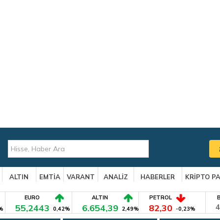
ALTIN
EMTİA
VARANT
ANALİZ
HABERLER
KRİPTO P
EURO
ALTIN
PETROL
55,2443
6.654,39
82,30
4
%
0,42%
2,49%
-0,23%