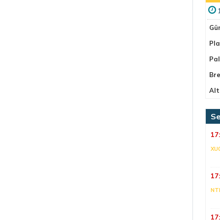
Gü
Pla
Pa
Bre
Alt
Se
17
XU
17
NT
17