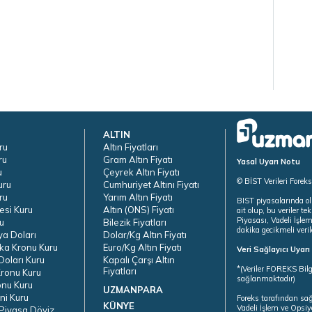
ALTIN
ru
Altın Fiyatları
ru
Gram Altın Fiyatı
Yasal Uyarı Notu
u
Çeyrek Altın Fiyatı
© BİST Verileri Forek
uru
Cumhuriyet Altını Fiyatı
ru
Yarım Altın Fiyatı
BIST piyasalarında ol
esi Kuru
Altın (ONS) Fiyatı
ait olup, bu veriler 
Piyasası, Vadeli İşle
u
Bilezik Fiyatları
dakika gecikmeli veril
ya Doları
Dolar/Kg Altın Fiyatı
ka Kronu Kuru
Euro/Kg Altın Fiyatı
Veri Sağlayıcı Uyar
oları Kuru
Kapalı Çarşı Altın
*(Veriler FOREKS Bilg
Fiyatları
ronu Kuru
sağlanmaktadır)
onu Kuru
UZMANPARA
ni Kuru
Foreks tarafından sa
KÜNYE
Vadeli İşlem ve Opsiy
Piyasa Döviz