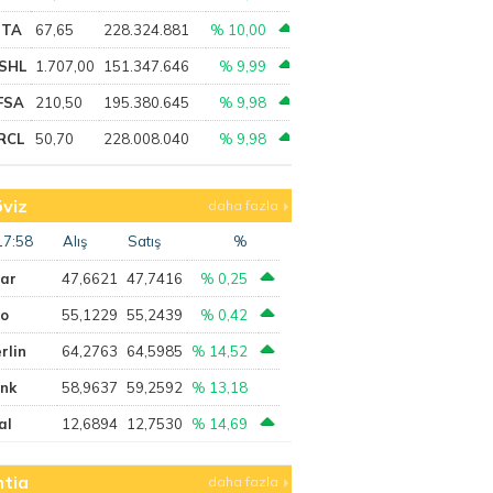
PTA
67,65
228.324.881
% 10,00
SHL
1.707,00
151.347.646
% 9,99
FSA
210,50
195.380.645
% 9,98
RCL
50,70
228.008.040
% 9,98
viz
daha fazla
17:58
Alış
Satış
%
lar
47,6621
47,7416
% 0,25
ro
55,1229
55,2439
% 0,42
rlin
64,2763
64,5985
% 14,52
ank
58,9637
59,2592
% 13,18
al
12,6894
12,7530
% 14,69
tia
daha fazla