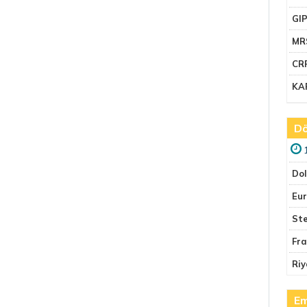
GI
MR
CR
KA
Dö
Do
Eu
Ste
Fr
Riy
Em