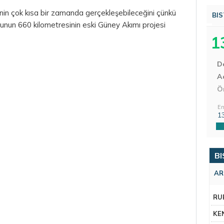
in çok kısa bir zamanda gerçekleşebileceğini çünkü
BIS
ğunun 660 kilometresinin eski Güney Akımı projesi
1
D
Aç
Ö
En
1
BI
AR
RU
KE