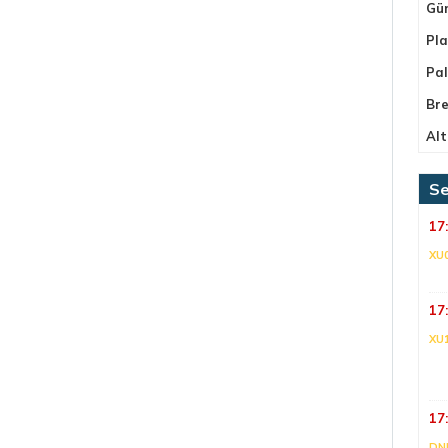
Gü
Pla
Pa
Bre
Alt
Se
17
XU
17
XU
17
DNI