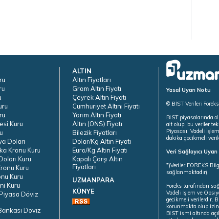
ALTIN
ru
Altın Fiyatları
ru
Gram Altın Fiyatı
Yasal Uyarı Notu
u
Çeyrek Altın Fiyatı
© BİST Verileri Forek
uru
Cumhuriyet Altını Fiyatı
ru
Yarım Altın Fiyatı
BIST piyasalarında ol
esi Kuru
Altın (ONS) Fiyatı
ait olup, bu veriler 
Piyasası, Vadeli İşle
u
Bilezik Fiyatları
dakika gecikmeli veril
ya Doları
Dolar/Kg Altın Fiyatı
ka Kronu Kuru
Euro/Kg Altın Fiyatı
Veri Sağlayıcı Uyar
oları Kuru
Kapalı Çarşı Altın
*(Veriler FOREKS Bilg
Fiyatları
ronu Kuru
sağlanmaktadır)
onu Kuru
UZMANPARA
ni Kuru
Foreks tarafından sa
KÜNYE
Vadeli İşlem ve Opsiy
Piyasa Döviz
gecikmeli verilerdir.
korunmakta olup izins
Bankası Döviz
BIST ismi altında açı