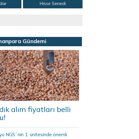
adar
Hisse Senedi
manpara Gündemi
dık alım fiyatları belli
u!
yu NGS`nin 1. ünitesinde önemli