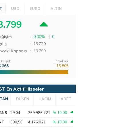
T
USD
EURO
ALTIN
3.799
eğişim
:
0,00%
|
0
ılış
:
13.729
nceki Kapanış
: 13.799
 Düşük
En Yüksek
3.668
13.805
ST En Aktif Hisseler
TAN
DÜŞEN
HACİM
ADET
BNS
29,04
269.986.721
% 10,00
NT
390,50
4.176.021
% 10,00