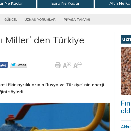
ar Ne Kadar
Euro Ne Kadar
Altın Ne K
GÜNCEL
UZMAN YORUMLARI
PİYASA TAKVİMİ
Miller`den Türkiye
uz
i fikir ayrılıklarının Rusya ve Türkiye`nin enerji
ini söyledi.
Fın
old
Akku