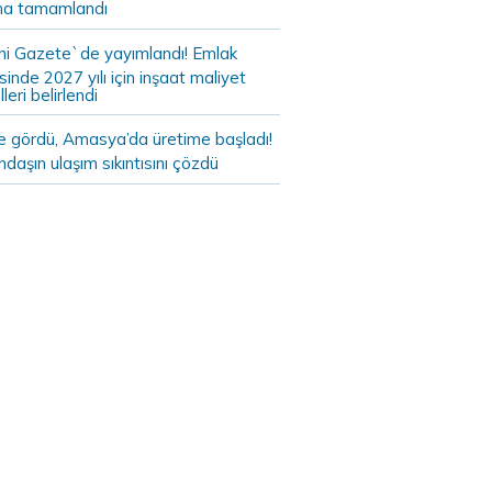
a tamamlandı
i Gazete`de yayımlandı! Emlak
sinde 2027 yılı için inşaat maliyet
leri belirlendi
de gördü, Amasya’da üretime başladı!
daşın ulaşım sıkıntısını çözdü