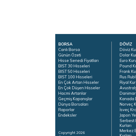
BORSA
DÖVİZ
Canlı Borsa
Döviz Ku
Günün Özeti
Dolar Ku
Hisse Senedi Fiyatları
Euro Kur
BIST 30 Hisseleri
Pound K
BIST 50 Hisseleri
Frank Ku
BIST 100 Hisseleri
Rus Rubl
En Çok Artan Hisseler
Riyal Kur
En Çok Düşen Hisseler
Avustral
Hacmi Artanlar
Danimar
Geçmiş Kapanışlar
Kanada D
Dünya Borsaları
Norveç K
Raporlar
İsveç Kr
Endeksler
Japon Ye
Serbest 
Kurları
Merkez 
Copyright 2026
Kurları