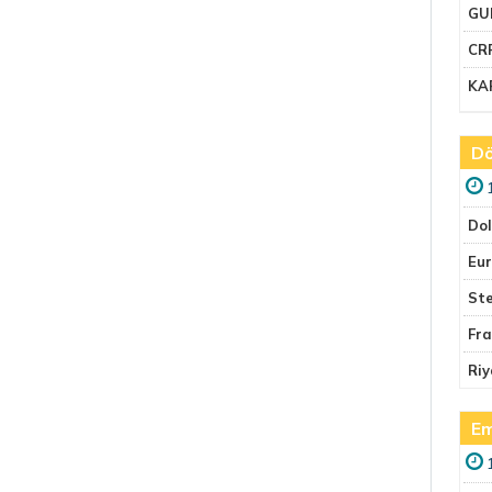
GU
CR
KA
Dö
Do
Eu
Ste
Fr
Riy
Em