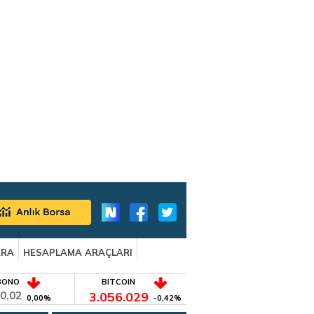
ARA
HESAPLAMA ARAÇLARI
BONO
BITCOIN
0,02
3.056.029
0,00%
-0,42%