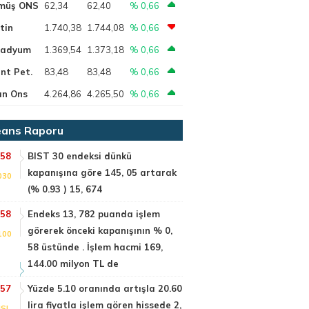
müş ONS
62,34
62,40
% 0,66
tin
1.740,38
1.744,08
% 0,66
ladyum
1.369,54
1.373,18
% 0,66
nt Pet.
83,48
83,48
% 0,66
ın Ons
4.264,86
4.265,50
% 0,66
ans Raporu
:58
BIST 30 endeksi dünkü
kapanışına göre 145, 05 artarak
030
(% 0.93 ) 15, 674
:58
Endeks 13, 782 puanda işlem
görerek önceki kapanışının % 0,
100
58 üstünde . İşlem hacmi 169,
144.00 milyon TL de
:57
Yüzde 5.10 oranında artışla 20.60
lira fiyatla işlem gören hissede 2,
SI