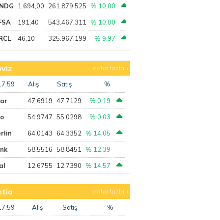
NDG
1.694,00
261.879.525
% 10,00
FSA
191,40
543.467.311
% 10,00
RCL
46,10
325.967.199
% 9,97
viz
daha fazla
17:59
Alış
Satış
%
lar
47,6919
47,7129
% 0,19
ro
54,9747
55,0298
% 0,03
rlin
64,0143
64,3352
% 14,05
ank
58,5516
58,8451
% 12,39
al
12,6755
12,7390
% 14,57
tia
daha fazla
17:59
Alış
Satış
%