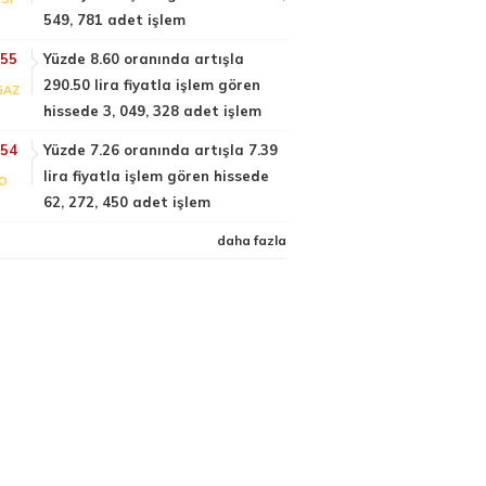
549, 781 adet işlem
:55
Yüzde 8.60 oranında artışla
290.50 lira fiyatla işlem gören
GAZ
hissede 3, 049, 328 adet işlem
:54
Yüzde 7.26 oranında artışla 7.39
lira fiyatla işlem gören hissede
FO
62, 272, 450 adet işlem
daha fazla