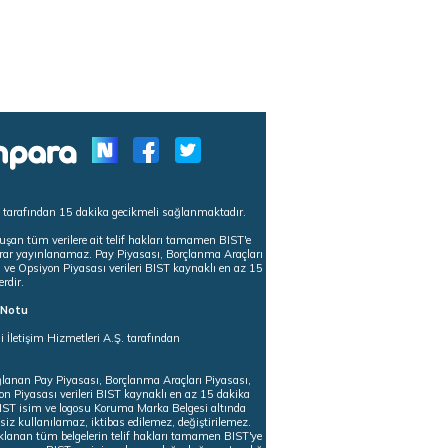
s tarafından 15 dakika gecikmeli sağlanmaktadır.
uşan tüm verilere ait telif hakları tamamen BIST'e
tekrar yayınlanamaz. Pay Piyasası, Borçlanma Araçları
m ve Opsiyon Piyasası verileri BIST kaynaklı en az 15
erdir.
ı Notu
i İletişim Hizmetleri A.Ş. tarafından
ğlanan Pay Piyasası, Borçlanma Araçları Piyasası,
on Piyasası verileri BIST kaynaklı en az 15 dakika
 BIST isim ve logosu Koruma Marka Belgesi altında
iz kullanılamaz, iktibas edilemez, değiştirilemez.
klanan tüm belgelerin telif hakları tamamen BIST'ye