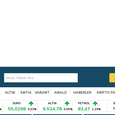
ALTIN
EMTİA
VARANT
ANALİZ
HABERLER
KRİPTO P
EURO
ALTIN
PETROL
55,0298
6.534,78
83,47
4
%
0,03%
0,65%
1,19%