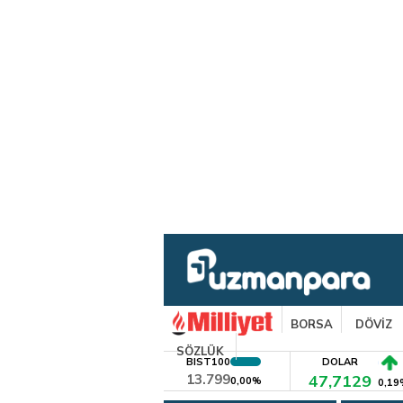
BORSA
DÖVİZ
SÖZLÜK
BIST100
DOLAR
13.799
47,7129
0,00%
0,19