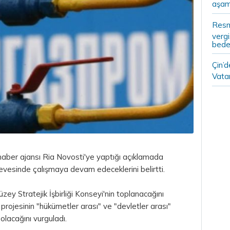
aşam
Resm
vergi
bedel
Çin’
Vatan
aber ajansı Ria Novosti'ye yaptığı açıklamada
evesinde çalışmaya devam edeceklerini belirtti.
ey Stratejik İşbirliği Konseyi'nin toplanacağını
rojesinin "hükümetler arası" ve "devletler arası"
lacağını vurguladı.