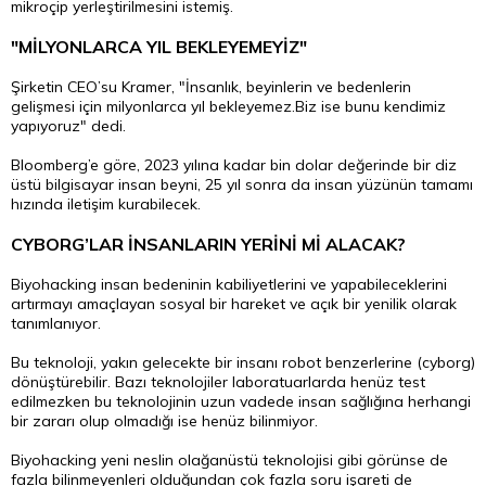
mikroçip yerleştirilmesini istemiş.
"MİLYONLARCA YIL BEKLEYEMEYİZ"
Şirketin CEO’su Kramer, "İnsanlık, beyinlerin ve bedenlerin
gelişmesi için milyonlarca yıl bekleyemez.Biz ise bunu kendimiz
yapıyoruz" dedi.
Bloomberg’e göre, 2023 yılına kadar bin dolar değerinde bir diz
üstü bilgisayar insan beyni, 25 yıl sonra da insan yüzünün tamamı
hızında iletişim kurabilecek.
CYBORG’LAR İNSANLARIN YERİNİ Mİ ALACAK?
Biyohacking insan bedeninin kabiliyetlerini ve yapabileceklerini
artırmayı amaçlayan sosyal bir hareket ve açık bir yenilik olarak
tanımlanıyor.
Bu teknoloji, yakın gelecekte bir insanı robot benzerlerine (cyborg)
dönüştürebilir. Bazı teknolojiler laboratuarlarda henüz test
edilmezken bu teknolojinin uzun vadede insan sağlığına herhangi
bir zararı olup olmadığı ise henüz bilinmiyor.
Biyohacking yeni neslin olağanüstü teknolojisi gibi görünse de
fazla bilinmeyenleri olduğundan çok fazla soru işareti de