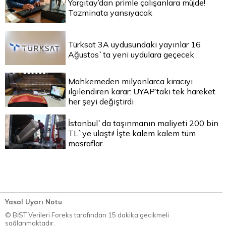
Yargıtay’dan primle çalışanlara müjde!
Tazminata yansıyacak
Türksat 3A uydusundaki yayınlar 16
Ağustos`ta yeni uydulara geçecek
Mahkemeden milyonlarca kiracıyı
ilgilendiren karar: UYAP’taki tek hareket
her şeyi değiştirdi
İstanbul`da taşınmanın maliyeti 200 bin
TL`ye ulaştı! İşte kalem kalem tüm
masraflar
Yasal Uyarı Notu
© BİST Verileri Foreks tarafından 15 dakika gecikmeli
sağlanmaktadır.