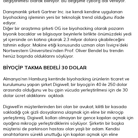
değiştirilmesi olarak biliniyor. Bu değişime cyborg adı veriliyor.
Danışmanlık şirketi Gartner Inc. ise kendi kendine uygulanan
biyohacking işleminin yeni bir teknolojik trend olduğunu ifade
ediyor.
Diğer bir araştırma şirketi OG ise biyohacking olarak pazarın
biyonik bacaklar ve bilgisayar beyinlerle birlikte önümüzdeki yedi
yıl içersinde on katına çıkarak 2.3 milyar dolara çıkabileceğini
tahmin ediyor. Makine etiği konusunda uzman olan İsviçre’deki
Nortwestern Üniversitesi’nden Prof. Oliver Bendel bu trendin
henüz başında olduklarını söylüyor.
BİYOÇİP TAKMA BEDELİ 30 DOLAR
Almanya’nın Hamburg kentinde biyohacking ürünlerin ticaret ve
kurulumunu yapan şirket Digiwell, bir biyoçip’in 40 ile 250
dolar
arasında olduğunu ve bu çipin vücuda yerleştirilmesi için de 30
dolar ücret aldıklarını açıkladı.
Digiwell’in müşterilerinden biri olan bir avukat, kilitli bir kasada
sakladığı çok gizli dosyalarına ulaşmak için eline bir mikroçip
yerleştirmiş. Digiwell, kolları olmayan bir gence kapıları açmak için
ayağına mikroçip yerleştirdiklerini söylüyor. Şirketin bir başka
müşterisi de parkinson hastası olan yaşlı bir adam. Kendisi
anahtarlarını sürekli unuttuğu için kapıları açmak için eline