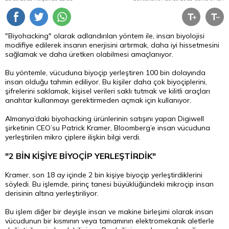
"Biyohacking" olarak adlandırılan yöntem ile, insan biyolojisi
modifiye edilerek insanın enerjisini artırmak, daha iyi hissetmesini
sağlamak ve daha üretken olabilmesi amaçlanıyor.
Bu yöntemle, vücuduna biyoçip yerleştiren 100 bin dolayında
insan olduğu tahmin ediliyor. Bu kişiler daha çok biyoçiplerini,
şifrelerini saklamak, kişisel verileri saklı tutmak ve kilitli araçları
anahtar kullanmayı gerektirmeden açmak için kullanıyor.
Almanya’daki biyohacking ürünlerinin satışını yapan Digiwell
şirketinin CEO’su Patrick Kramer, Bloomberg’e insan vücuduna
yerleştirilen mikro çiplere ilişkin bilgi verdi.
"2 BİN KİŞİYE BİYOÇİP YERLEŞTİRDİK"
Kramer, son 18 ay içinde 2 bin kişiye biyoçip yerleştirdiklerini
söyledi. Bu işlemde, pirinç tanesi büyüklüğündeki mikroçip insan
derisinin altına yerleştiriliyor.
Bu işlem diğer bir deyişle insan ve makine birleşimi olarak insan
vücudunun bir kısmının veya tamamının elektromekanik aletlerle