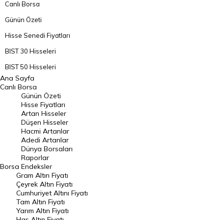
Canlı Borsa
Günün Özeti
Hisse Senedi Fiyatları
BIST 30 Hisseleri
BIST 50 Hisseleri
Ana Sayfa
BIST 100 Hisseleri
Canlı Borsa
Günün Özeti
En Çok Artan Hisseler
Hisse Fiyatları
Artan Hisseler
En Çok Düşen Hisseler
Düşen Hisseler
Hacmi Artanlar
Hacmi Artanlar
Adedi Artanlar
Geçmiş Kapanışlar
Dünya Borsaları
Raporlar
Dünya Borsaları
Borsa
Endeksler
Gram Altın Fiyatı
Raporlar
Çeyrek Altın Fiyatı
Endeksler
Cumhuriyet Altını Fiyatı
Tam Altın Fiyatı
Yarım Altın Fiyatı
DÖVİZ
Has Altın Fiyatı