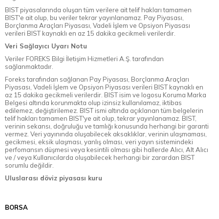
BIST piyasalarında oluşan tüm verilere ait telif hakları tamamen
BIST'e ait olup, bu veriler tekrar yayınlanamaz. Pay Piyasası,
Borçlanma Araçları Piyasası, Vadeli İşlem ve Opsiyon Piyasası
verileri BIST kaynaklı en az 15 dakika gecikmeli verilerdir.
Veri Sağlayıcı Uyarı Notu
Veriler FOREKS Bilgi İletişim Hizmetleri A.Ş. tarafından
sağlanmaktadır.
Foreks tarafından sağlanan Pay Piyasası, Borçlanma Araçları
Piyasası, Vadeli İşlem ve Opsiyon Piyasası verileri BIST kaynaklı en
az 15 dakika gecikmeli verilerdir. BIST isim ve logosu Koruma Marka
Belgesi altında korunmakta olup izinsiz kullanılamaz, iktibas
edilemez, değiştirilemez. BIST ismi altında açıklanan tüm belgelerin
telif hakları tamamen BIST'ye ait olup, tekrar yayınlanamaz. BIST,
verinin sekansı, doğruluğu ve tamlığı konusunda herhangi bir garanti
vermez. Veri yayınında oluşabilecek aksaklıklar, verinin ulaşmaması,
gecikmesi, eksik ulaşması, yanlış olması, veri yayın sistemindeki
perfomansın düşmesi veya kesintili olması gibi hallerde Alıcı, Alt Alıcı
ve / veya Kullanıcılarda oluşabilecek herhangi bir zarardan BIST
sorumlu değildir.
Uluslarası döviz piyasası kuru
BORSA