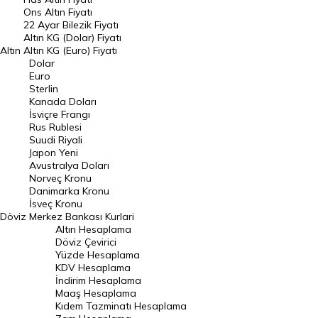
Ons Altın Fiyatı
Döviz Kuru
22 Ayar Bilezik Fiyatı
Dolar Kuru
Altın KG (Dolar) Fiyatı
Altın
Altın KG (Euro) Fiyatı
Euro Kuru
Dolar
Euro
Pound Kuru
Sterlin
Kanada Doları
Frank Kuru
İsviçre Frangı
Riyal Kuru
Rus Rublesi
Suudi Riyali
Avustralya Doları
Japon Yeni
Avustralya Doları
Danimarka Kronu Kuru
Norveç Kronu
Danimarka Kronu
Kanada Doları Kuru
İsveç Kronu
Döviz
Merkez Bankası Kurlari
Norveç Kronu Kuru
Altın Hesaplama
İsveç Kronu Kuru
Döviz Çevirici
Yüzde Hesaplama
Japon Yeni Kuru
KDV Hesaplama
İndirim Hesaplama
Serbest Piyasa Döviz Kurları
Maaş Hesaplama
Kıdem Tazminatı Hesaplama
Merkez Bankası Döviz Kurları